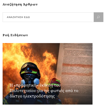
Αναζήτηση Άρθρων
Ροή Ειδήσεων
Η «προφητική» έκθεση του
Πολυτεχνείου για τις φωτιές από το
δίκτυο ηλεκτροδότησης