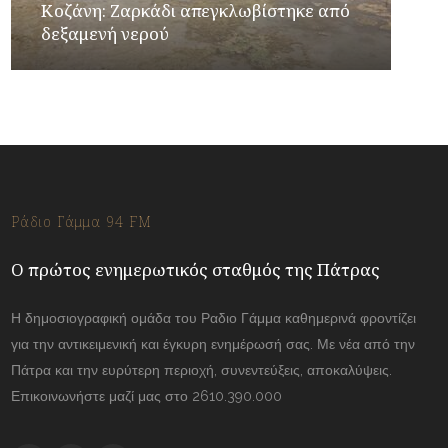
Κοζάνη: Ζαρκάδι απεγκλωβίστηκε από
δεξαμενή νερού
Ράδιο Γάμμα 94 FM
Ο πρώτος ενημερωτικός σταθμός της Πάτρας
Η δημοσιογραφική ομάδα του Ραδιο Γάμμα καθημερινά φροντίζει
για την αντικειμενική και έγκυρη ενημέρωσή σας. Με νέα από την
Πάτρα και την ευρύτερη περιοχή, συνεντεύξεις, αποκαλύψεις.
Επικοινωνήστε μαζί μας στο 2610.390.000