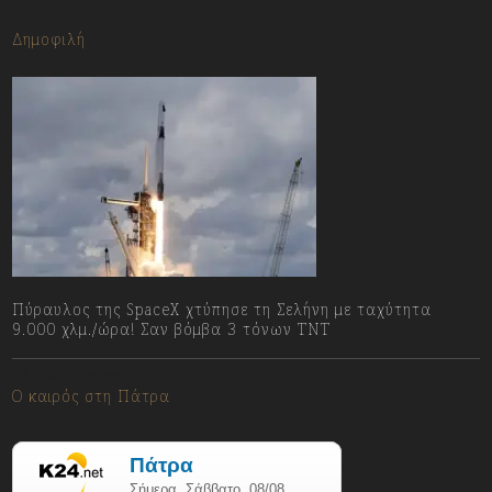
Δημοφιλή
Πύραυλος της SpaceX χτύπησε τη Σελήνη με ταχύτητα
9.000 χλμ./ώρα! Σαν βόμβα 3 τόνων TNT
08/08/2026
Ο καιρός στη Πάτρα