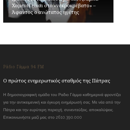
Χαμενεΐ είναι στο «νεκροκρέβατο» –
Άφαντος ο ανώτατος ηγέτης
Ράδιο Γάμμα 94 FM
Ο πρώτος ενημερωτικός σταθμός της Πάτρας
Η δημοσιογραφική ομάδα του Ραδιο Γάμμα καθημερινά φροντίζει
για την αντικειμενική και έγκυρη ενημέρωσή σας. Με νέα από την
Πάτρα και την ευρύτερη περιοχή, συνεντεύξεις, αποκαλύψεις.
Επικοινωνήστε μαζί μας στο 2610.390.000