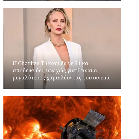
Η Charlize Theron έγινε 51 και
αποδεικνύει συνεχώς γιατί είναι ο
μεγαλύτερος χαμαιλέοντας του σινεμά