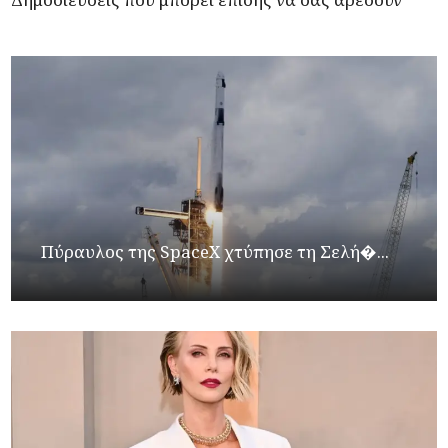
Πύραυλος της SpaceX χτύπησε τη Σελή�...