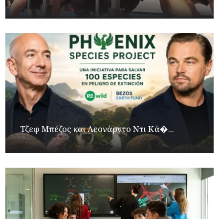
Τζεφ Μπέζος και Λεονάρντο Ντι Κά�...