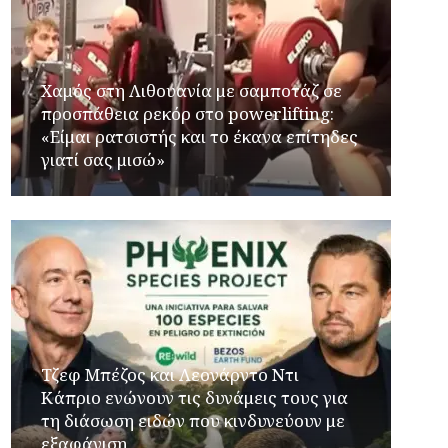
Χαμός στη Λιθουανία με σαμποτάζ σε
προσπάθεια ρεκόρ στο powerlifting:
«Είμαι ρατσιστής και το έκανα επίτηδες
γιατί σας μισώ»
Τζεφ Μπέζος και Λεονάρντο Ντι
Κάπριο ενώνουν τις δυνάμεις τους για
τη διάσωση ειδών που κινδυνεύουν με
εξαφάνιση