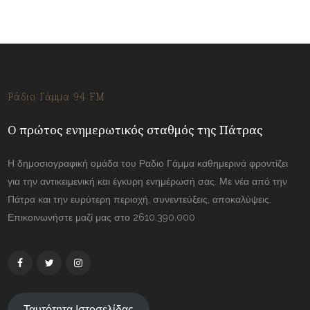
Ράδιο Γάμμα 94 FM
Ο πρώτος ενημερωτικός σταθμός της Πάτρας
Η δημοσιογραφική ομάδα του Ραδιο Γάμμα καθημερινά φροντίζει
για την αντικειμενική και έγκυρη ενημέρωσή σας. Με νέα από την
Πάτρα και την ευρύτερη περιοχή, συνεντεύξεις, αποκαλύψεις.
Επικοινωνήστε μαζί μας στο 2610.390.000
Ταυτότητα Ιστοσελίδας