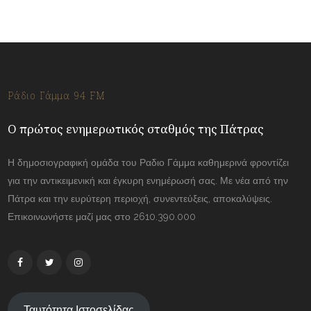
Ράδιο Γάμμα 94 FM
Ο πρώτος ενημερωτικός σταθμός της Πάτρας
Η δημοσιογραφική ομάδα του Ραδιο Γάμμα καθημερινά φροντίζει
για την αντικειμενική και έγκυρη ενημέρωσή σας. Με νέα από την
Πάτρα και την ευρύτερη περιοχή, συνεντεύξεις, αποκαλύψεις.
Επικοινωνήστε μαζί μας στο 2610.390.000
Ταυτότητα Ιστοσελίδας