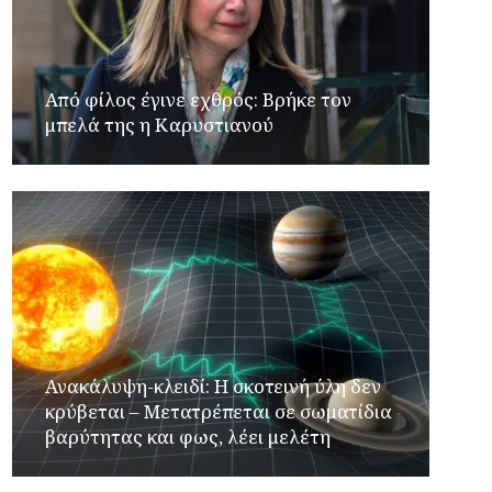
Από φίλος έγινε εχθρός: Βρήκε τον
μπελά της η Καρυστιανού
Ανακάλυψη-κλειδί: Η σκοτεινή ύλη δεν
κρύβεται – Μετατρέπεται σε σωματίδια
βαρύτητας και φως, λέει μελέτη