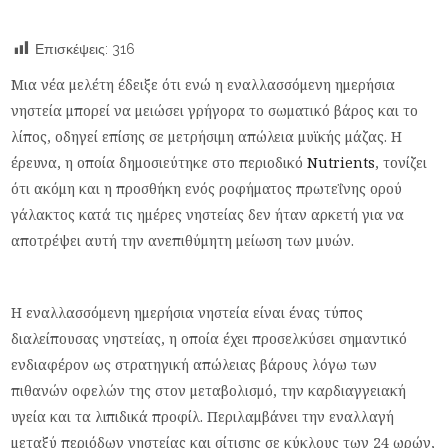
Επισκέψεις:
316
Μια νέα μελέτη έδειξε ότι ενώ η εναλλασσόμενη ημερήσια
νηστεία μπορεί να μειώσει γρήγορα το σωματικό βάρος και το
λίπος, οδηγεί επίσης σε μετρήσιμη απώλεια μυϊκής μάζας. Η
έρευνα, η οποία δημοσιεύτηκε στο περιοδικό
Nutrients
, τονίζει
ότι ακόμη και η προσθήκη ενός ροφήματος πρωτεΐνης ορού
γάλακτος κατά τις ημέρες νηστείας δεν ήταν αρκετή για να
αποτρέψει αυτή την ανεπιθύμητη μείωση των μυών.
Η εναλλασσόμενη ημερήσια νηστεία είναι ένας τύπος
διαλείπουσας νηστείας, η οποία έχει προσελκύσει σημαντικό
ενδιαφέρον ως στρατηγική απώλειας βάρους λόγω των
πιθανών οφελών της στον μεταβολισμό, την καρδιαγγειακή
υγεία και τα λιπιδικά προφίλ. Περιλαμβάνει την εναλλαγή
μεταξύ περιόδων νηστείας και σίτισης σε κύκλους των 24 ωρών,