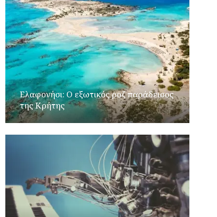
Ελαφονήσι: Ο εξωτικός ροζ παράδεισος
της Κρήτης