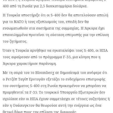
400 από τη Ρωσία για 2,5 δισεκατομμύρια δολάρια.
Η Τουρκία υποστήριξε ότι οι S-400 δεν θα αποτελούσαν απειλή
για το ΝΑΤΟ ή τους εξοπλισμούς του, επειδή δεν θα
ενσωματωθούν στα συστήματα της συμμαχίας. Η Άγκυρα έχει
επανειλημμένα προτείνει τη σύσταση επιτροπής για την επίλυση
του ζητήματος.
Όταν η Τουρκία αρνήθηκε να εγκαταλείψει τους S-400, οι ΗΠΑ
τους αφαίρεσαν από το πρόγραμμα F-35, μια κίνηση που η
Άγκυρα χαρακτήρισε παράνομη.
Με τη σειρά του το Bloomberg σε δημοσίευμά του ανέφερε ότι
ο Ρετζέπ Ταγίπ Ερντογάν εξετάζει το ενδεχόμενο επιστροφής
του συστήματος S-400 στη Ρωσία προκειμένου να μπορέσει να
προμηθευτεί τα F-35. Το τουρκικό Υπουργείο Εξωτερικών δεν
σχολίασε εάν οι ΗΠΑ έχουν συμμετάσχει σε τέτοιες συζητήσεις ή
εάν η Ουάσινγκτον θα θεωρούσε αυτή την ενέργεια ως ένα
θετικό βήμα προς την επίλυση της διαφοράς.