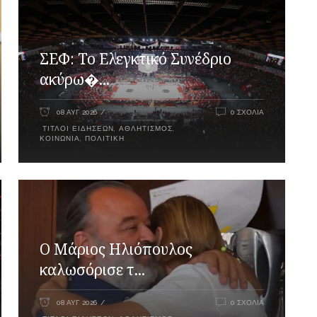
ΣΕΦ: Το Ελεγκτικό Συνέδριο
ακύρω�...
08 ΑΥΓ 2026
0 ΣΧΌΛΙΑ
ΤΊΤΛΟΙ ΕΙΔΉΣΕΩΝ
,
ΑΘΛΗΤΙΣΜΌΣ
,
ΚΟΙΝΩΝΊΑ
,
ΠΟΛΙΤΙΚΉ
Ο Μάριος Ηλιόπουλος
καλωσόρισε τ...
08 ΑΥΓ 2026
0 ΣΧΌΛΙΑ