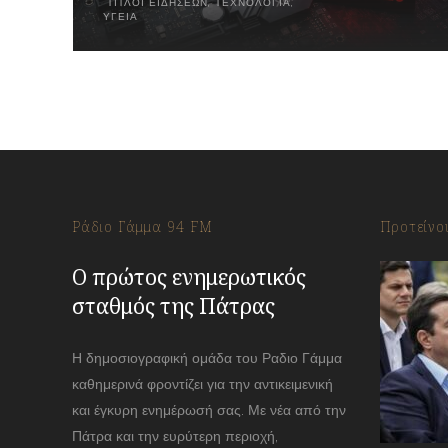
ΤΊΤΛΟΙ ΕΙΔΉΣΕΩΝ
,
ΤΕΧΝΟΛΟΓΊΑ
,
ΥΓΕΊΑ
Ράδιο Γάμμα 94 FM
Προτείνο
Ο πρώτος ενημερωτικός
σταθμός της Πάτρας
Η δημοσιογραφική ομάδα του Ραδιο Γάμμα
καθημερινά φροντίζει για την αντικειμενική
και έγκυρη ενημέρωσή σας. Με νέα από την
Πάτρα και την ευρύτερη περιοχή,