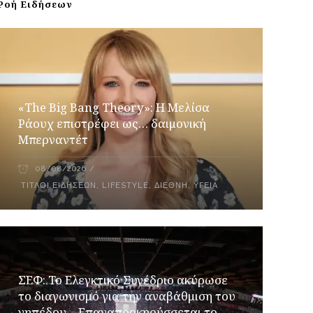
Ροή Ειδήσεων
«The Big Bang Theory»: Η Μελίσα
Ράουχ επιστρέφει ως… δαιμονική
Μπερναντέτ
08/08/2026
ΤΊΤΛΟΙ ΕΙΔΉΣΕΩΝ
,
LIFESTYLE
,
ΔΙΕΘΝΉ
,
ΥΓΕΊΑ
ΣΕΦ: Το Ελεγκτικό Συνέδριο ακύρωσε
το διαγωνισμό για την αναβάθμιση του
γηπέδου – Επαναπροκηρύσσεται το