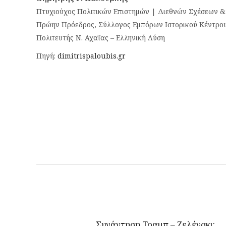
Πτυχιούχος Πολιτικών Επιστημών | Διεθνών Σχέσεων & 
Πρώην Πρόεδρος, Σύλλογος Εμπόρων Ιστορικού Κέντρο
Πολιτευτής Ν. Αχαΐας – Ελληνική Λύση
Πηγή:
dimitrispaloubis.gr
Συνάντηση Τραμπ – Ζελένσκι: