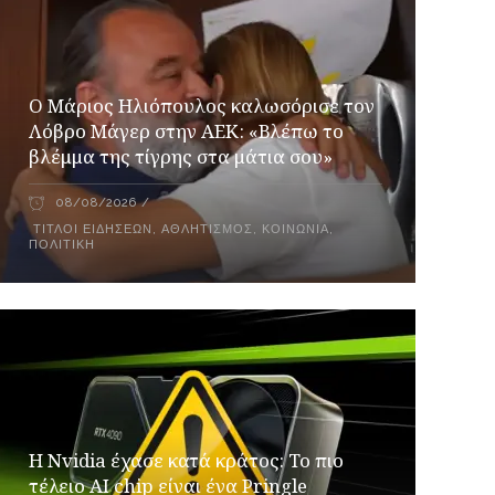
Ο Μάριος Ηλιόπουλος καλωσόρισε τον
Λόβρο Μάγερ στην ΑΕΚ: «Βλέπω το
βλέμμα της τίγρης στα μάτια σου»
08/08/2026
ΤΊΤΛΟΙ ΕΙΔΉΣΕΩΝ
,
ΑΘΛΗΤΙΣΜΌΣ
,
ΚΟΙΝΩΝΊΑ
,
ΠΟΛΙΤΙΚΉ
Η Nvidia έχασε κατά κράτος: Το πιο
τέλειο AI chip είναι ένα Pringle