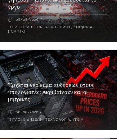
έργο
08/08/2026
ΤΊΤΛΟΙ ΕΙΔΉΣΕΩΝ
,
ΑΘΛΗΤΙΣΜΌΣ
,
ΚΟΙΝΩΝΊΑ
,
ΠΟΛΙΤΙΚΉ
Έρχεται νέο κύμα αυξήσεων στους
υπολογιστές: Ακριβαίνουν και οι
μητρικές!
08/08/2026
ΤΊΤΛΟΙ ΕΙΔΉΣΕΩΝ
,
ΤΕΧΝΟΛΟΓΊΑ
,
ΥΓΕΊΑ