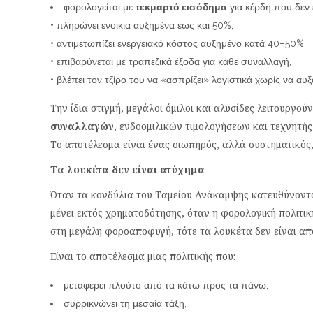
φορολογείται με
τεκμαρτό εισόδημα
για κέρδη που δεν ε
• πληρώνει ενοίκια αυξημένα έως και 50%,
• αντιμετωπίζει ενεργειακό κόστος αυξημένο κατά 40–50%,
• επιβαρύνεται με τραπεζικά έξοδα για κάθε συναλλαγή,
• βλέπει τον τζίρο του να «ασπρίζει» λογιστικά χωρίς να αυ
Την ίδια στιγμή, μεγάλοι όμιλοι και αλυσίδες λειτουργ
συναλλαγών
, ενδοομιλικών τιμολογήσεων και τεχνητή
Το αποτέλεσμα είναι ένας σιωπηρός, αλλά συστηματικός
Τα λουκέτα δεν είναι ατύχημα
Όταν τα κονδύλια του Ταμείου Ανάκαμψης κατευθύνονται
μένει εκτός χρηματοδότησης, όταν η φορολογική πολιτικ
στη μεγάλη φοροαποφυγή, τότε τα λουκέτα δεν είναι απο
Είναι το αποτέλεσμα μιας πολιτικής που:
μεταφέρει πλούτο από τα κάτω προς τα πάνω,
συρρικνώνει τη μεσαία τάξη,