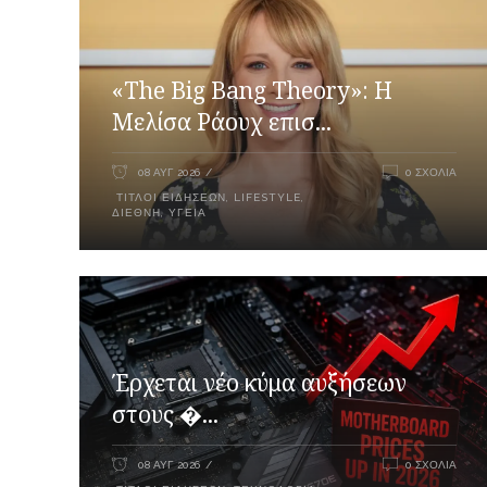
«The Big Bang Theory»: Η
Μελίσα Ράουχ επισ...
08 ΑΥΓ 2026
0 ΣΧΌΛΙΑ
ΤΊΤΛΟΙ ΕΙΔΉΣΕΩΝ
,
LIFESTYLE
,
ΔΙΕΘΝΉ
,
ΥΓΕΊΑ
Έρχεται νέο κύμα αυξήσεων
στους �...
08 ΑΥΓ 2026
0 ΣΧΌΛΙΑ