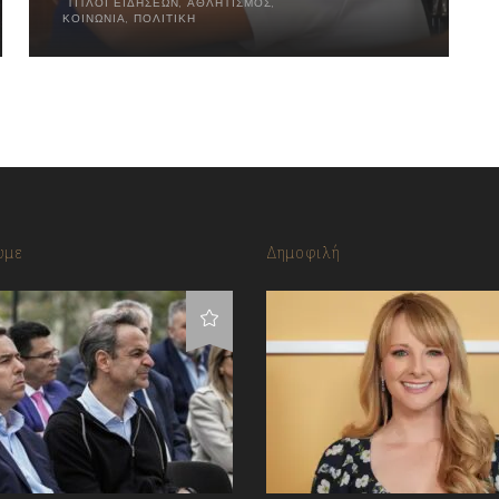
ΤΊΤΛΟΙ ΕΙΔΉΣΕΩΝ
,
ΑΘΛΗΤΙΣΜΌΣ
,
ΚΟΙΝΩΝΊΑ
,
ΠΟΛΙΤΙΚΉ
υμε
Δημοφιλή