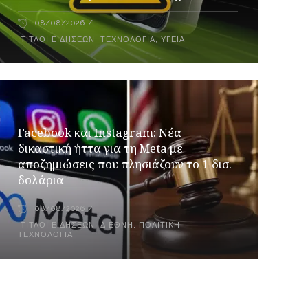
08/08/2026
ΤΊΤΛΟΙ ΕΙΔΉΣΕΩΝ
,
ΤΕΧΝΟΛΟΓΊΑ
,
ΥΓΕΊΑ
Facebook και Instagram: Νέα
δικαστική ήττα για τη Meta με
αποζημιώσεις που πλησιάζουν το 1 δισ.
δολάρια
08/08/2026
ΤΊΤΛΟΙ ΕΙΔΉΣΕΩΝ
,
ΔΙΕΘΝΉ
,
ΠΟΛΙΤΙΚΉ
,
ΤΕΧΝΟΛΟΓΊΑ