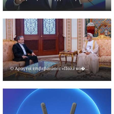
Ο Αραγτσί επιβεβαιώνει: «Πολύ κο�...