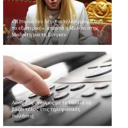
«Η Ιταλία δεν δέχεται τελεσίγραφα από
το εξωτερικό», απαντά η Μελόνι στην
Μαδρίτη για τη Σένγκεν
Απόφαση σταθμός με τη Γαλλία να
βάζει τέλος στις τηλεφωνικές
πωλήσεις