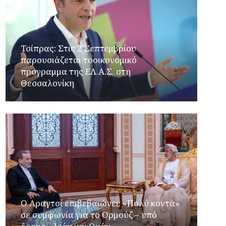
Τσίπρας: Στις 2 Σεπτεμβρίου
παρουσιάζεται τοοικονομικό
πρόγραμμα της ΕΛ.Α.Σ. στη
Θεσσαλονίκη
Ο Αραγτσί επιβεβαιώνει: «Πολύ κοντά»
σε συμφωνία για το Ορμούζ – υπό