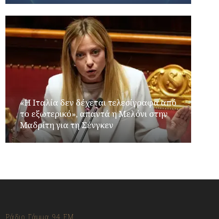
«Η Ιταλία δεν δέχεται τελεσίγραφα από
το εξωτερικό», απαντά η Μελόνι στην
Μαδρίτη για τη Σένγκεν
Ράδιο Γάμμα 94 FM