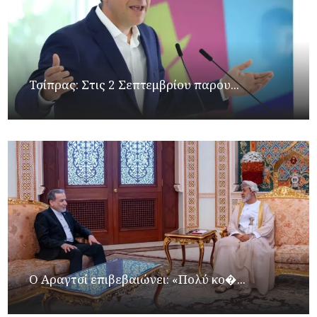
Τσίπρας: Στις 2 Σεπτεμβρίου παρου...
Ο Αραγτσί επιβεβαιώνει: «Πολύ κο�...