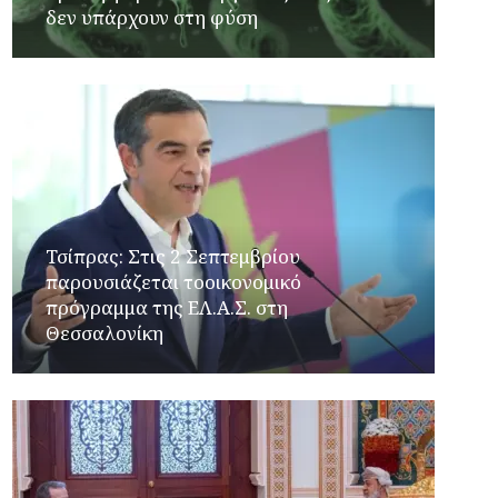
δεν υπάρχουν στη φύση
Τσίπρας: Στις 2 Σεπτεμβρίου
παρουσιάζεται τοοικονομικό
πρόγραμμα της ΕΛ.Α.Σ. στη
Θεσσαλονίκη