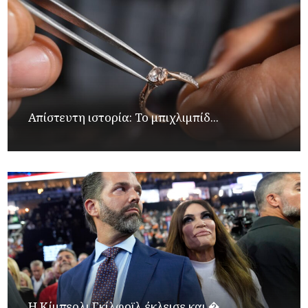
Απίστευτη ιστορία: Το μπιχλιμπίδ...
Η Κίμπερλι Γκίλφοϊλ έκλεισε και �...