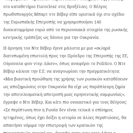
στο καταθετήριο Euroclear στις Βρυξέλλες. Ο Βέλγος
πρωθυπουργός Μπαρτ ντε Βέβερ είπε οριστικά όχι στο σχέδιο
της Ευρωπαϊκής Επιτροπής να χρησιμοποιήσει 140
δισεκατομμύρια ευρώ από τα περιουσιακά στοιχεία της ρωσικής
κεντρικής τράπεζας ως δάνειο για την Ουκρανία.
Η άρνηση του Ντε Βέβερ έγινε μάλιστα με μια «σκληρά
διατυπωμένη επιστολή προς την Πρόεδρο της Επιτροπής της ΕΕ,
Ούρσουλα φον ντερ Λάιεν», όπως αναφέρει το Politico. Ο Ντε
Βέβερ κάλεσε την Ε.Ε. να αναγνωρίσει την πραγματικότητα:
«Μια βιαστική προώθηση της χρήσης των ρωσικών καταθέσεων
ως αποζημιώσεις στην Ουκρανία θα είχε ως παράπλευρη ζημία
την αποτελεσματική αποτροπή μιας ειρηνευτικής συμφωνίας»,
έγραψε ο Ντε Βέβερ. Και κάτι πιο ουσιαστικό για τους Βέλγους:
«Σε περίπτωση που η Ρωσία δεν είναι τελικά ο επίσημος
ηττημένος, όπως έχει δείξει η ιστορία σε άλλες περιπτώσεις, θα
απαιτήσει νόμιμα την επιστροφή των κρατικών της
περιουσιακών στοιχείων», έγραψε στην φον ντερ Λάιεν ο