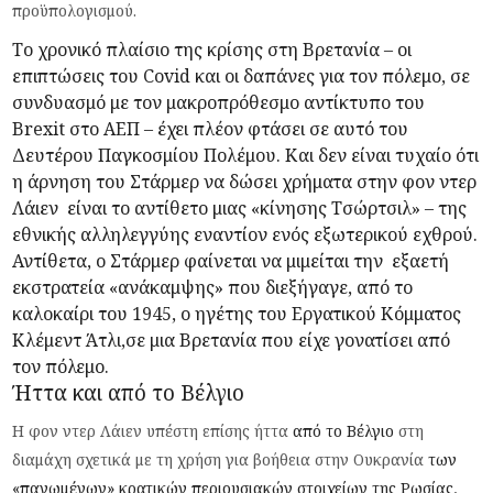
προϋπολογισμού.
Το χρονικό πλαίσιο της κρίσης στη Βρετανία – οι
επιπτώσεις του Covid και οι δαπάνες για τον πόλεμο, σε
συνδυασμό με τον μακροπρόθεσμο αντίκτυπο του
Brexit στο ΑΕΠ – έχει πλέον φτάσει σε αυτό του
Δευτέρου Παγκοσμίου Πολέμου. Και δεν είναι τυχαίο ότι
η άρνηση του Στάρμερ να δώσει χρήματα στην φον ντερ
Λάιεν είναι το αντίθετο μιας «κίνησης Τσώρτσιλ» – της
εθνικής αλληλεγγύης εναντίον ενός εξωτερικού εχθρού.
Αντίθετα, ο Στάρμερ φαίνεται να μιμείται την εξαετή
εκστρατεία «ανάκαμψης» που διεξήγαγε, από το
καλοκαίρι του 1945, ο ηγέτης του Εργατικού Κόμματος
Κλέμεντ Άτλι,σε μια Βρετανία που είχε γονατίσει από
τον πόλεμο.
Ήττα και από το Βέλγιο
Η φον ντερ Λάιεν υπέστη επίσης ήττα
από το Βέλγιο
στη
διαμάχη σχετικά με τη χρήση για βοήθεια στην Ουκρανία
των
«παγωμένων» κρατικών περιουσιακών στοιχείων της Ρωσίας
,