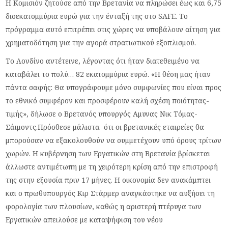
Η Κομισιόν ζητούσε από την Βρετανία να πληρώσει έως και 6,75
δισεκατομμύρια ευρώ για την ένταξή της στο SAFE. Το
πρόγραμμα αυτό επιτρέπει στις χώρες να υποβάλουν αίτηση για
χρηματοδότηση για την αγορά στρατιωτικού εξοπλισμού.
Το Λονδίνο αντέτεινε, λέγοντας ότι ήταν διατεθειμένο να
καταβάλει το πολύ… 82 εκατομμύρια ευρώ. «Η θέση μας ήταν
πάντα σαφής: Θα υπογράφουμε μόνο συμφωνίες που είναι προς
το εθνικό συμφέρον και προσφέρουν καλή σχέση ποιότητας-
τιμής», δήλωσε ο Βρετανός υπουργός Αμυνας Νικ Τόμας-
Σάιμοντς.Πρόσθεσε μάλιστα ότι οι βρετανικές εταιρείες θα
μπορούσαν να εξακολουθούν να συμμετέχουν υπό όρους τρίτων
χωρών. Η κυβέρνηση των Εργατικών στη Βρετανία βρίσκεται
άλλωστε αντιμέτωπη με τη χειρότερη κρίση από την επιστροφή
της στην εξουσία πριν 17 μήνες. Η οικονομία δεν ανακάμπτει
και ο πρωθυπουργός Κιρ Στάρμερ αναγκάστηκε να αυξήσει τη
φορολογία των πλουσίων, καθώς η αριστερή πτέρυγα των
Εργατικών απειλούσε με καταψήφιση του νέου