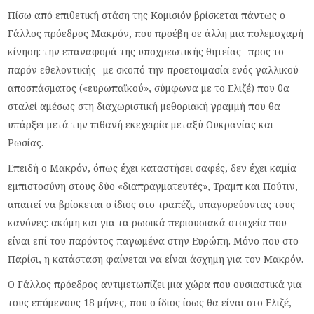
Πίσω από επιθετική στάση της Κομισιόν βρίσκεται πάντως ο
Γάλλος πρόεδρος Μακρόν, που προέβη σε άλλη μια πολεμοχαρή
κίνηση: την επαναφορά της υποχρεωτικής θητείας -προς το
παρόν εθελοντικής- με σκοπό την προετοιμασία ενός γαλλικού
αποσπάσματος («ευρωπαϊκού», σύμφωνα με το Ελιζέ) που θα
σταλεί αμέσως στη διαχωριστική μεθοριακή γραμμή που θα
υπάρξει μετά την πιθανή εκεχειρία μεταξύ Ουκρανίας και
Ρωσίας.
Επειδή ο Μακρόν, όπως έχει καταστήσει σαφές, δεν έχει καμία
εμπιστοσύνη στους δύο «διαπραγματευτές», Τραμπ και Πούτιν,
απαιτεί να βρίσκεται ο ίδιος στο τραπέζι, υπαγορεύοντας τους
κανόνες: ακόμη και για τα ρωσικά περιουσιακά στοιχεία που
είναι επί του παρόντος παγωμένα στην Ευρώπη. Μόνο που στο
Παρίσι, η κατάσταση φαίνεται να είναι άσχημη για τον Μακρόν.
Ο Γάλλος πρόεδρος αντιμετωπίζει μια χώρα που ουσιαστικά για
τους επόμενους 18 μήνες, που ο ίδιος ίσως θα είναι στο Ελιζέ,