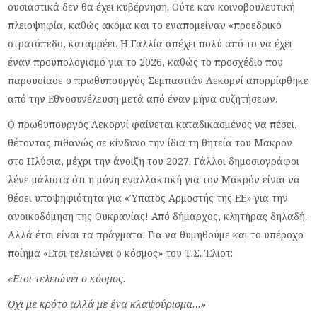
ουσιαστικά δεν θα έχει κυβέρνηση. Ούτε καν κοινοβουλευτική
πλειοψηφία, καθώς ακόμα και το εναπομείναν «προεδρικό
στρατόπεδο, καταρρέει. Η Γαλλία απέχει πολύ από το να έχει
έναν προϋπολογισμό για το 2026, καθώς το προσχέδιο που
παρουσίασε ο πρωθυπουργός Σεμπαστιάν Λεκορνί απορρίφθηκε
από την Εθνοσυνέλευση μετά από έναν μήνα συζητήσεων.
Ο πρωθυπουργός Λεκορνί φαίνεται καταδικασμένος να πέσει,
θέτοντας πιθανώς σε κίνδυνο την ίδια τη θητεία του Μακρόν
στο Ηλύσια, μέχρι την άνοιξη του 2027. Γάλλοι δημοσιογράφοι
λένε μάλιστα ότι η μόνη εναλλακτική για τον Μακρόν είναι να
θέσει υποψηφιότητα για «Ύπατος Αρμοστής της ΕΕ» για την
ανοικοδόμηση της Ουκρανίας! Από δήμαρχος, κλητήρας δηλαδή.
Αλλά έτσι είναι τα πράγματα. Για να θυμηθούμε και το υπέροχο
ποίημα «Ετσι τελειώνει ο κόσμος» του Τ.Σ. Έλιοτ:
«Ετσι τελειώνει ο κόσμος.
Όχι με κρότο αλλά με ένα κλαψούρισμα…»