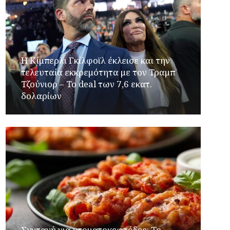
Η Κίμπερλι Γκίλφοϊλ έκλεισε και την
τελευταία εκκρεμότητα με τον Τραμπ
Τζούνιορ – Το deal των 7,6 εκατ.
δολαρίων
Συνταγή για ντοματοκεφτέδες: Το