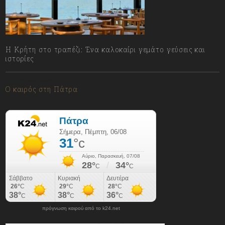
Η Κρήτη στο τραπέζι: Ένα καλοκαίρι γεμάτο γεύσεις και
ιστορίες
06/08/2026
Ο καιρός στη Πάτρα
πρόγνωση καιρού από το k24.net