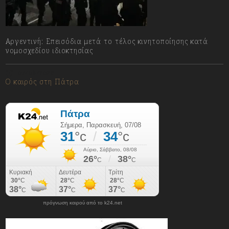
Αργεντινή: Επεισόδια μετά το τέλος κινητοποίησης κατά
νομοσχεδίου ιδιοκτησίας
07/08/2026
Ο καιρός στη Πάτρα
πρόγνωση καιρού από το k24.net