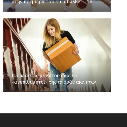
στην πρεμιέρα του Eurobasket U16
Ενοικιαστές με κατοικίδια: Οι
«ανεπιθύμητοι» της αγοράς ακινήτων