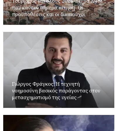
Τουρισμός για όλους 2026-27: Τα ΑΦΜ
που κάνουν σήμερα αίτηση- Οι
προϋποθέσεις και οι δικαιούχοι
Γιώργος Φράγκος: Η τεχνητή
νοημοσύνη βασικός παράγοντας στον
μετασχηματισμό της υγείας