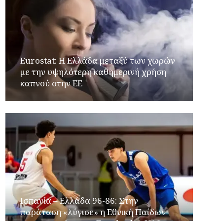
Eurostat: Η Ελλάδα μεταξύ των χωρών
με την υψηλότερη καθημερινή χρήση
καπνού στην ΕΕ
Ισπανία – Ελλάδα 96-86: Στην
παράταση «λύγισε» η Εθνική Παίδων