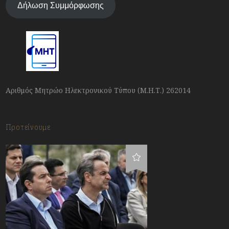
Δήλωση Συμμόρφωσης
Αριθμός Μητρώο Ηλεκτρονικού Τύπου (Μ.Η.Τ.) 262014
Προτείνουμε