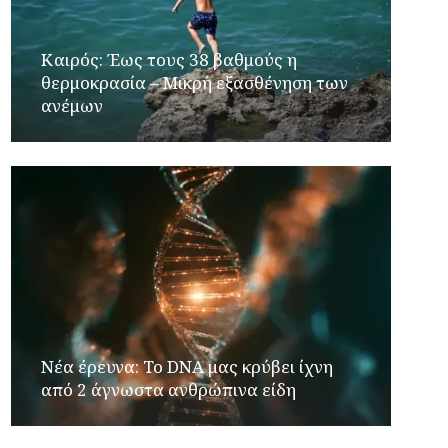
Καιρός: Έως τους 38 βαθμούς η
θερμοκρασία – Μικρή εξασθένηση των
ανέμων
Νέα έρευνα: Το DNA μας κρύβει ίχνη
από 2 άγνωστα ανθρώπινα είδη