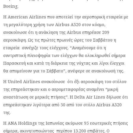
Boeing.
Η American Airlines που αποτελεί την αεροπορική εταιρεία με
τη μεγαλύτερη χρήση των Airbus A320 στον κόσμο,
ανακοίνωσε ότι η ανάκληση της Airbus επηρέασε 209
αεροσκάφη. Ως τις πρώτες πρωινές ώρες του Σαββάτου η
εταιρεία συνέχιζε τους ελέγχους. “Αναμένουμε ότι η
συντριπτική πλειοψηφία των ελέγχων θα ολοκληρωθεί σήμερα
Παρασκευή και κατά τη διάρκεια της νύχτας και λίγοι έλεγχοι
θα απομείνουν για το Σάββατο”, ανέφερε σε ανακοίνωσή της.
Η United Airlines ανακοίνωσε ότι έξι αεροσκάφη του στόλου
της επηρεάστηκαν και ο αερομεταφορέας αναμένει “μικρή
αναστάτωση σε μερικές πτήσεις”. Η Delta Air Lines δήλωσε ότι
επηρεάστηκαν λιγότερα από 50 από τον στόλο Airbus A320
της.
Η ANA Holdings της Ιαπωνίας ακύρωσε 95 εσωτερικές πτήσεις
σήμερα, ακινητοποιώντας περίπου 13.200 επιβάτες. Ο