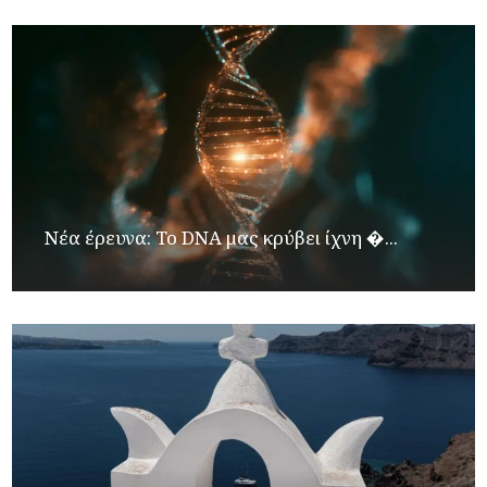
Νέα έρευνα: Το DNA μας κρύβει ίχνη �...