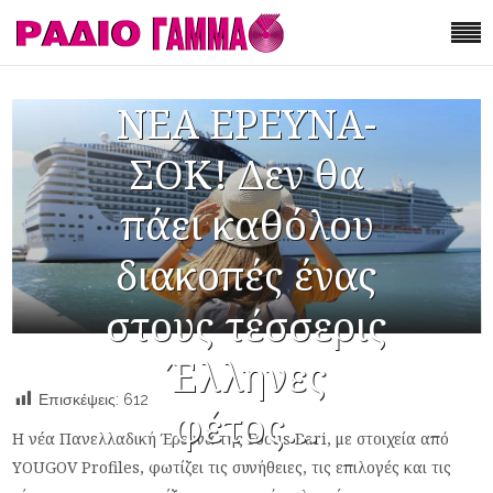
ΝΕΑ ΕΡΕΥΝΑ-
ΣΟΚ! Δεν θα
πάει καθόλου
διακοπές ένας
στους τέσσερις
Έλληνες
Επισκέψεις:
612
φέτος…
Η νέα Πανελλαδική Έρευνα της Focus Bari, με στοιχεία από
YOUGOV Prοfiles, φωτίζει τις συνήθειες, τις επιλογές και τις