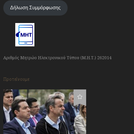
Δήλωση Συμμόρφωσης
Αριθμός Μητρώο Ηλεκτρονικού Τύπου (Μ.Η.Τ.) 262014
Προτείνουμε