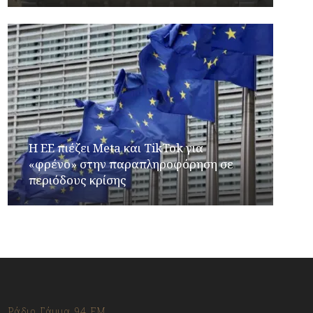
Η ΕΕ πιέζει Meta και TikTok για
«φρένο» στην παραπληροφόρηση σε
περιόδους κρίσης
Ράδιο Γάμμα 94 FM