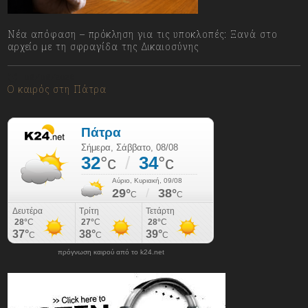
Νέα απόφαση – πρόκληση για τις υποκλοπές: Ξανά στο
αρχείο με τη σφραγίδα της Δικαιοσύνης
08/08/2026
Ο καιρός στη Πάτρα
πρόγνωση καιρού από το k24.net