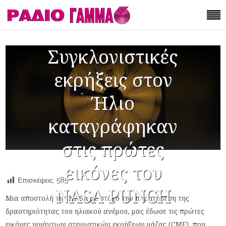
Συγκλονιστικές
εκρήξεις στον
Ήλιο
καταγράφηκαν
στις πρώτες
εικόνες του
Επισκέψεις:
585
NASA PUNCH
Μια αποστολή της NASA με στόχο την παρατήρηση της
δραστηριότητας του ηλιακού ανέμου, μας έδωσε τις πρώτες
εικόνες γιγάντιων στεμματικών εκρήξεων μάζας (CME), που