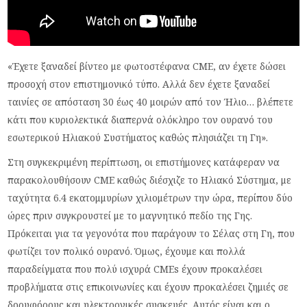
«Έχετε ξαναδεί βίντεο με φωτοστέφανα CME, αν έχετε δώσει
προσοχή στον επιστημονικό τύπο. Αλλά δεν έχετε ξαναδεί
ταινίες σε απόσταση 30 έως 40 μοιρών από τον Ήλιο… βλέπετε
κάτι που κυριολεκτικά διαπερνά ολόκληρο τον ουρανό του
εσωτερικού Ηλιακού Συστήματος καθώς πλησιάζει τη Γη».
Στη συγκεκριμένη περίπτωση, οι επιστήμονες κατάφεραν να
παρακολουθήσουν CME καθώς διέσχιζε το Ηλιακό Σύστημα, με
ταχύτητα 6.4 εκατομμυρίων χιλιομέτρων την ώρα, περίπου δύο
ώρες πριν συγκρουστεί με το μαγνητικό πεδίο της Γης.
Πρόκειται για τα γεγονότα που παράγουν το Σέλας στη Γη, που
φωτίζει τον πολικό ουρανό. Όμως, έχουμε και πολλά
παραδείγματα που πολύ ισχυρά CMEs έχουν προκαλέσει
προβλήματα στις επικοινωνίες και έχουν προκαλέσει ζημιές σε
δορυφόρους και ηλεκτρονικές συσκευές. Αυτός είναι και ο