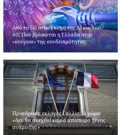
Από το 5G στην εποχή της AI και του
6G: Πού βρίσκεται η Ελλάδα στην
«κούρσα» της συνδεσιμότητας
Προεδρικές εκλογές Γαλλία: Η χώρα
«δεν θα ανεχθεί καμιά απόπειρα ξένης
ανάμειξης»