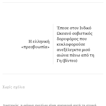
Έπεσε στον Ινδικό
Ωκεανό σοβιετικός
δορυφόρος που
Η ελληνική
κυκλοφορούσε
«πρεσβυωπία»
ανεξέλεγκτα μισό
αιώνα πάνω από τη
Γη (βίντεο)
Χωρίς σχόλια
Δυστυχώς, η φόρμα σχολίων είναι ανενεργή αυτή τη στιγμή.