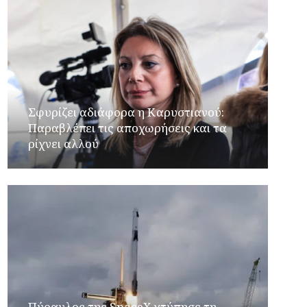
Σφυρίζει αδιάφορα η Καρυστιανού:
Παραβλέπει τις αποχωρήσεις και τα
ρίχνει αλλού
Πύραυλος της SpaceX χτύπησε τη