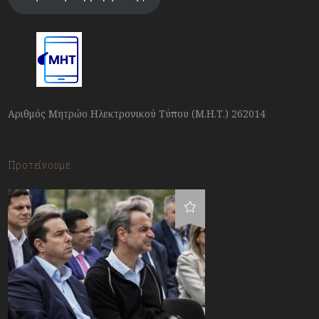
Αριθμός Μητρώο Ηλεκτρονικού Τύπου (Μ.Η.Τ.) 262014
Προτείνουμε