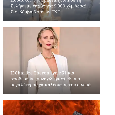
Σελήνη με ταχύτητα 9.000 χλμ./ώρα!
Σαν βόμβα 3 τόνων TNT
Η Charlize Theron έγινε 51 και
αποδεικνύει συνεχώς γιατί είναι ο
μεγαλύτερος χαμαιλέοντας του σινεμά