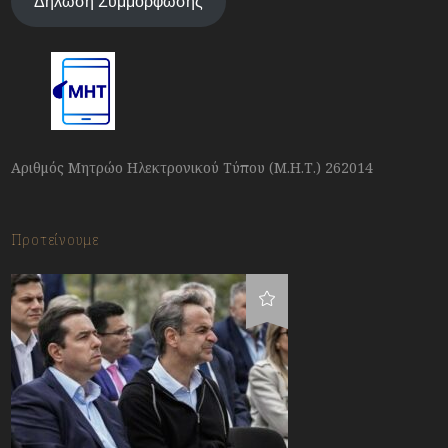
Δήλωση Συμμόρφωσης
Αριθμός Μητρώο Ηλεκτρονικού Τύπου (Μ.Η.Τ.) 262014
Προτείνουμε