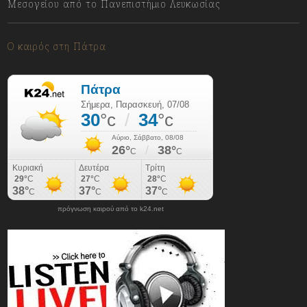
Μεσογείου από το Πανεπιστήμιο Λευκωσίας
07/08/2026
Ο καιρός στη Πάτρα
πρόγνωση καιρού από το k24.net