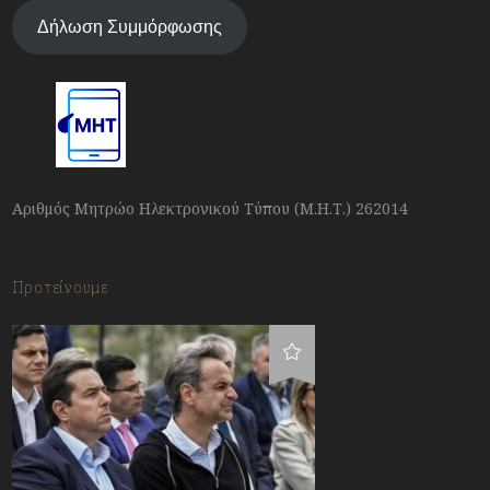
Δήλωση Συμμόρφωσης
Αριθμός Μητρώο Ηλεκτρονικού Τύπου (Μ.Η.Τ.) 262014
Προτείνουμε