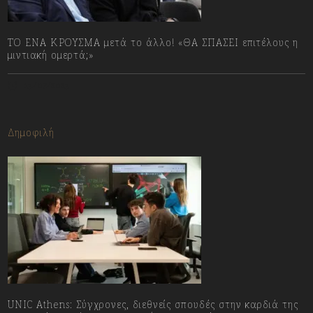
ΤΟ ΕΝΑ ΚΡΟΥΣΜΑ μετά το άλλο! «ΘΑ ΣΠΑΣΕΙ επιτέλους η
μιντιακή ομερτά;»
13/07/2023
Δημοφιλή
UNIC Athens: Σύγχρονες, διεθνείς σπουδές στην καρδιά της