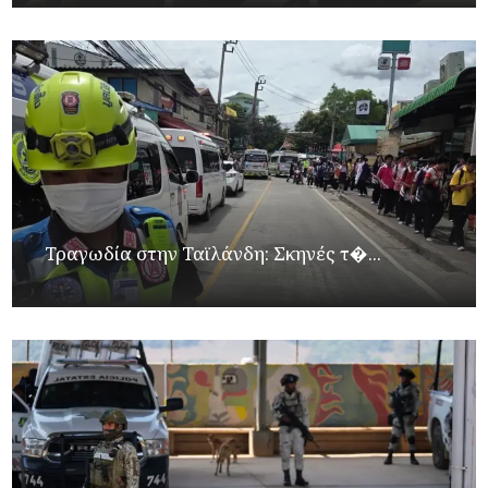
Τραγωδία στην Ταϊλάνδη: Σκηνές τ�...