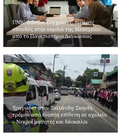
UNIC Athens: Σύγχρονες, διεθνείς
σπουδές στην καρδιά της Μεσογείου
από το Πανεπιστήμιο Λευκωσίας
Τραγωδία στην Ταϊλάνδη: Σκηνές
τρόμου από ένοπλη επίθεση σε σχολείο
– Νεκροί μαθητές και δάσκαλοι