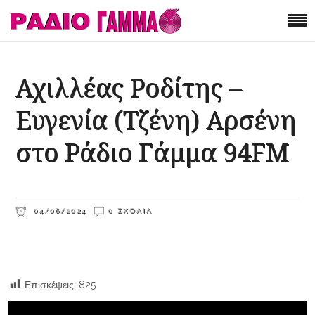
Αχιλλέας Ροδίτης –
Ευγενία (Τζένη) Αρσένη
στο Ράδιο Γάμμα 94FM
04/06/2024
0 ΣΧΌΛΙΑ
Επισκέψεις:
825