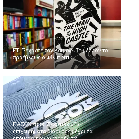
FT: Ξεχάστε τον Ασίμοφ. Το μέλλον το
προέβλεψε ο Φίλιπ Ντικ
ΠΑΣΟΚ προς Σκέρτσο: «Τα
επιχειρήματα διαρκούν μέχρι τα
επόμενα που αναιρούν τα