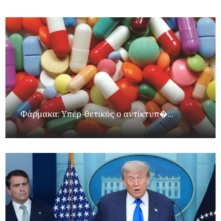
Φάρμακα: Υπέρ-θετικός ο αντίκτυπ�...