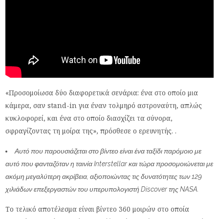
«Προσομοίωσα δύο διαφορετικά σενάρια: ένα στο οποίο μια
κάμερα, σαν stand-in για έναν τολμηρό αστροναύτη, απλώς
κυκλοφορεί, και ένα στο οποίο διασχίζει τα σύνορα,
σφραγίζοντας τη μοίρα της», πρόσθεσε ο ερευνητής. .
Αυτό που παρουσιάζεται στο βίντεο είναι ένα ταξίδι παρόμοιο με
αυτό που φανταζόταν η ταινία Interstellar και τώρα προσομοιώνεται με
ακόμη μεγαλύτερη ακρίβεια, αξιοποιώντας τις δυνατότητες των 129
χιλιάδων επεξεργαστών του υπερυπολογιστή Discover της NASA.
Το τελικό αποτέλεσμα είναι βίντεο 360 μοιρών στο οποία