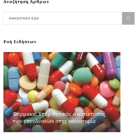
Αναζήτηση Άρθρων
Ροή Ειδήσεων
Φάρμακα: Υπέρ-θετικός ο αντίκτυπος
των επενδύσεων στην καινοτομία