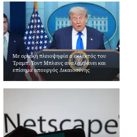
Με οριακή πλειοψηφία ο εκλεκτός του
Τραμπ, Τοντ Μπλανς αναλαμβάνει και
επίσημα υπουργός Δικαιοσύνης