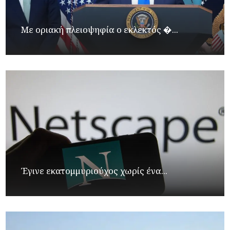
Με οριακή πλειοψηφία ο εκλεκτός �...
Έγινε εκατομμυριούχος χωρίς ένα...