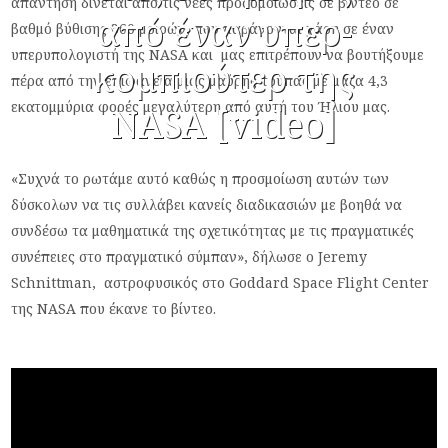
απάντηση δίνεται από τις νέες προσομοιώσεις σε βίντεο σε
από έναν υπερ-
βαθμό βύθισης 360 μοιρών, που παράγονται χάρη σε έναν
υπερυπολογιστή της NASA και μας επιτρέπουν να βουτήξουμε
κομπιούτερ της
πέρα ​​από την επιφάνεια μιας μαύρης τρύπας με μάζα 4,3
εκατομμύρια φορές μεγαλύτερη από αυτή του Ήλιου μας.
NASA [video]
«Συχνά το ρωτάμε αυτό καθώς η προσμοίωση αυτών των
δύσκολων να τις συλλάβει κανείς διαδικασιών με βοηθά να
συνδέσω τα μαθηματικά της σχετικότητας με τις πραγματικές
συνέπειες στο πραγματικό σύμπαν», δήλωσε ο Jeremy
Schnittman, αστροφυσικός στο Goddard Space Flight Center
της NASA που έκανε το βίντεο.