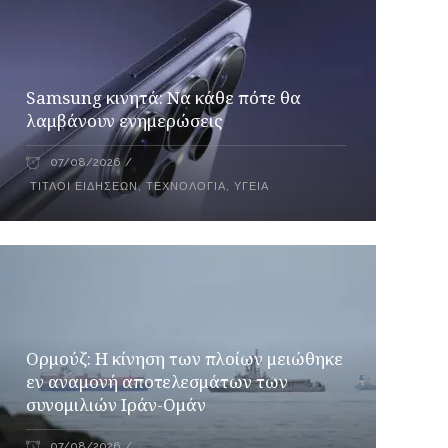
Samsung κινητά: Να κάθε πότε θα
λαμβάνουν ενημερώσεις
07/08/2026
ΤΊΤΛΟΙ ΕΙΔΉΣΕΩΝ
,
ΤΕΧΝΟΛΟΓΊΑ
,
ΥΓΕΊΑ
Ορμούζ: Η κίνηση των πλοίων μειώθηκε
εν αναμονή αποτελεσμάτων των
συνομιλιών Ιράν-Ομάν
07/08/2026