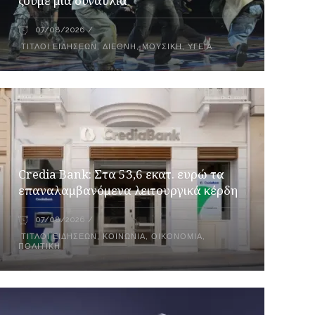
ζούμε μια συναυλία
07/08/2026
ΤΊΤΛΟΙ ΕΙΔΉΣΕΩΝ
,
ΔΙΕΘΝΉ
,
ΜΟΥΣΙΚΉ
,
ΥΓΕΊΑ
Credia Bank: Στα 53,6 εκατ. ευρώ τα
επαναλαμβανόμενα λειτουργικά κέρδη
07/08/2026
ΤΊΤΛΟΙ ΕΙΔΉΣΕΩΝ
,
ΚΟΙΝΩΝΊΑ
,
ΟΙΚΟΝΟΜΊΑ
,
ΠΟΛΙΤΙΚΉ