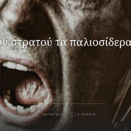
ου στρατού τα παλιοσίδερ
13/02/2024
0 ΣΧΌΛΙΑ