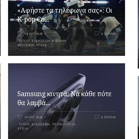
«Αφήστε τα τηλέφωνα σας»: Οι
K-pop Co...
07 ΑΥΓ 2026
0 ΣΧΌΛΙΑ
ΤΊΤΛΟΙ ΕΙΔΉΣΕΩΝ
,
ΔΙΕΘΝΉ
,
ΜΟΥΣΙΚΉ
,
ΥΓΕΊΑ
Samsung κινητά: Να κάθε πότε
θα λαμβά...
07 ΑΥΓ 2026
0 ΣΧΌΛΙΑ
ΤΊΤΛΟΙ ΕΙΔΉΣΕΩΝ
,
ΤΕΧΝΟΛΟΓΊΑ
,
ΥΓΕΊΑ