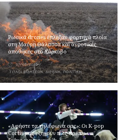
Ρωσικά drones έπληξαν φορτηγά πλοία
στη Μαύρη Θάλασσα και αγροτικές
αποθήκες στο Χάρκοβο
07/08/2026
ΤΊΤΛΟΙ ΕΙΔΉΣΕΩΝ
,
ΔΙΕΘΝΉ
,
ΠΟΛΙΤΙΚΉ
«Αφήστε τα τηλέφωνα σας»: Οι K-pop
Cortis μας εξηγούν πώς πρέπει να