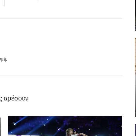
γμή.
ς αρέσουν