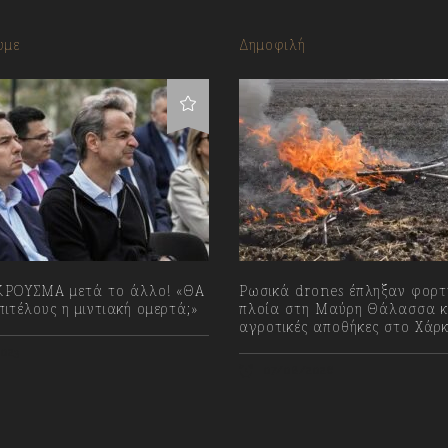
υμε
Δημοφιλή
ΡΟΥΣΜΑ μετά το άλλο! «ΘΑ
Ρωσικά drones έπληξαν φορ
ιτέλους η μιντιακή ομερτά;»
πλοία στη Μαύρη Θάλασσα κ
αγροτικές αποθήκες στο Χάρ
023
07/08/2026