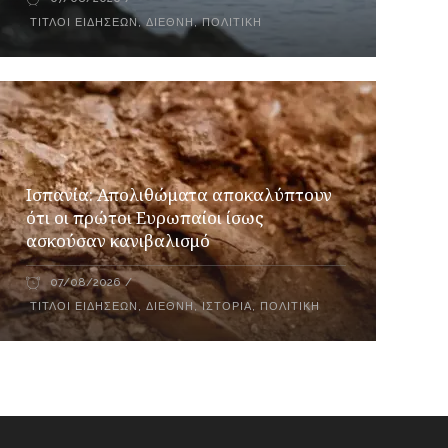
ΤΊΤΛΟΙ ΕΙΔΉΣΕΩΝ
,
ΔΙΕΘΝΉ
,
ΠΟΛΙΤΙΚΉ
Ισπανία: Απολιθώματα αποκαλύπτουν
ότι οι πρώτοι Ευρωπαίοι ίσως
ασκούσαν κανιβαλισμό
07/08/2026
ΤΊΤΛΟΙ ΕΙΔΉΣΕΩΝ
,
ΔΙΕΘΝΉ
,
ΙΣΤΟΡΊΑ
,
ΠΟΛΙΤΙΚΉ