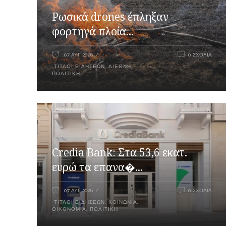
Ρωσικά drones έπληξαν
φορτηγά πλοία...
07 ΑΥΓ 2026
0 ΣΧΌΛΙΑ
ΤΊΤΛΟΙ ΕΙΔΉΣΕΩΝ
,
ΔΙΕΘΝΉ
,
ΠΟΛΙΤΙΚΉ
Credia Bank: Στα 53,6 εκατ.
ευρώ τα επανα�...
07 ΑΥΓ 2026
0 ΣΧΌΛΙΑ
ΤΊΤΛΟΙ ΕΙΔΉΣΕΩΝ
,
ΚΟΙΝΩΝΊΑ
,
ΟΙΚΟΝΟΜΊΑ
,
ΠΟΛΙΤΙΚΉ