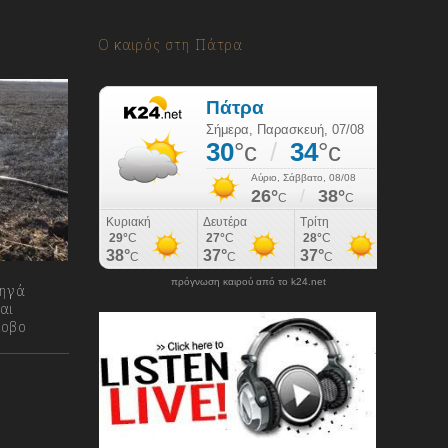
Ο καιρός στη Πάτρα
πρόγνωση καιρού από το k24.net
τηγά
αι
κοβο