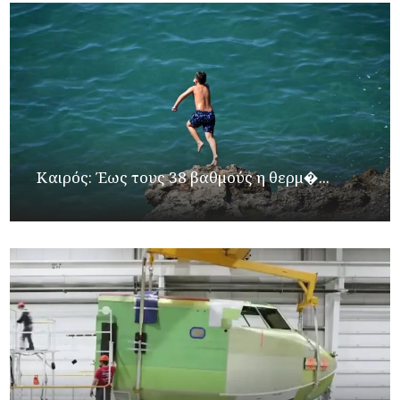
Καιρός: Έως τους 38 βαθμούς η θερμ�...