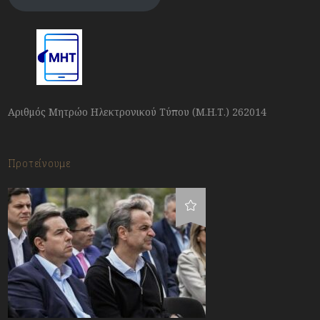
Αριθμός Μητρώο Ηλεκτρονικού Τύπου (Μ.Η.Τ.) 262014
Προτείνουμε