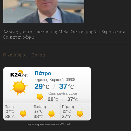
Άδωνις για τα γυαλιά της Meta: Θα τα φοράω δημόσια και
θα καταγράφω
09/08/2026
Ο καιρός στη Πάτρα
πρόγνωση καιρού από το k24.net