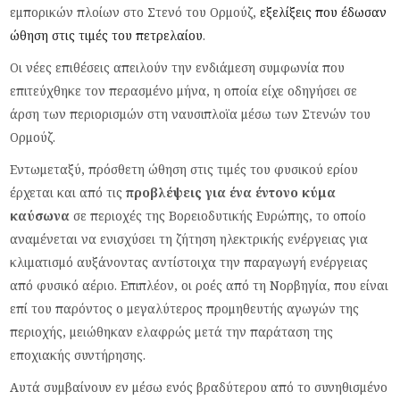
εμπορικών πλοίων στο Στενό του Ορμούζ,
εξελίξεις που έδωσαν
ώθηση στις τιμές του πετρελαίου
.
Οι νέες επιθέσεις απειλούν την ενδιάμεση συμφωνία που
επιτεύχθηκε τον περασμένο μήνα, η οποία είχε οδηγήσει σε
άρση των περιορισμών στη ναυσιπλοϊα μέσω των Στενών του
Ορμούζ.
Εντωμεταξύ, πρόσθετη ώθηση στις τιμές του φυσικού ερίου
έρχεται και από τις
προβλέψεις για ένα έντονο κύμα
καύσωνα
σε περιοχές της Βορειοδυτικής Ευρώπης, το οποίο
αναμένεται να ενισχύσει τη ζήτηση ηλεκτρικής ενέργειας για
κλιματισμό αυξάνοντας αντίστοιχα την παραγωγή ενέργειας
από φυσικό αέριο. Επιπλέον, οι ροές από τη Νορβηγία, που είναι
επί του παρόντος ο μεγαλύτερος προμηθευτής αγωγών της
περιοχής, μειώθηκαν ελαφρώς μετά την παράταση της
εποχιακής συντήρησης.
Αυτά συμβαίνουν εν μέσω ενός βραδύτερου από το συνηθισμένο