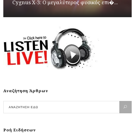
Cygnus X-3: Ο μεγαλύτερος φυσικός επι�...
Αναζήτηση Άρθρων
Ροή Ειδήσεων