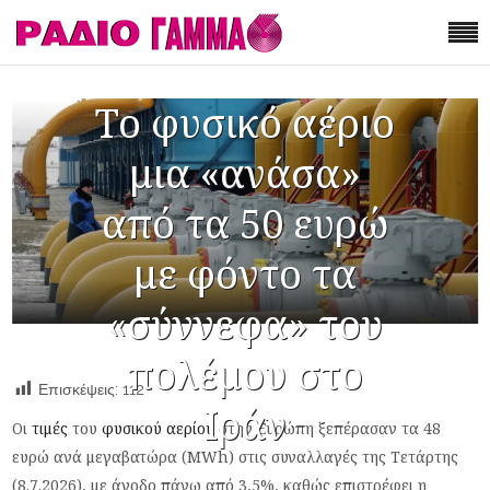
Το φυσικό αέριο
μια «ανάσα»
από τα 50 ευρώ
με φόντο τα
«σύννεφα» του
πολέμου στο
Επισκέψεις:
112
Ιράν
Οι
τιμές
του
φυσικού αερίου
στην Ευρώπη ξεπέρασαν τα 48
ευρώ ανά μεγαβατώρα (MWh) στις συναλλαγές της Τετάρτης
(8.7.2026), με άνοδο πάνω από 3,5%, καθώς επιστρέφει η