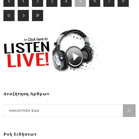
1
2
3
4
5
6
7
8
9
Αναζήτηση Άρθρων
Ροή Ειδήσεων