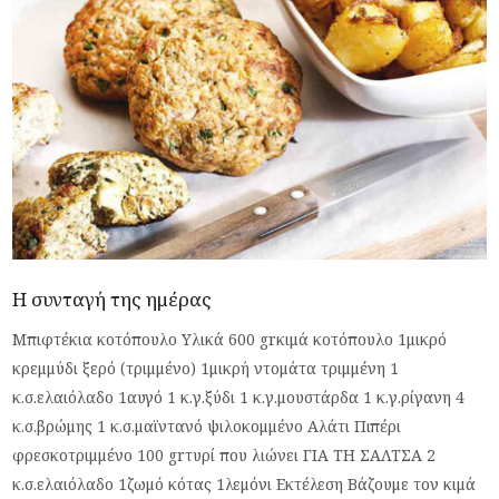
Η συνταγή της ημέρας
Μπιφτέκια κοτόπουλο Υλικά 600 grκιμά κοτόπουλο 1μικρό
κρεμμύδι ξερό (τριμμένο) 1μικρή ντομάτα τριμμένη 1
κ.σ.ελαιόλαδο 1αυγό 1 κ.γ.ξύδι 1 κ.γ.μουστάρδα 1 κ.γ.ρίγανη 4
κ.σ.βρώμης 1 κ.σ.μαϊντανό ψιλοκομμένο Αλάτι Πιπέρι
φρεσκοτριμμένο 100 grτυρί που λιώνει ΓΙΑ ΤΗ ΣΑΛΤΣΑ 2
κ.σ.ελαιόλαδο 1ζωμό κότας 1λεμόνι Εκτέλεση Βάζουμε τον κιμά