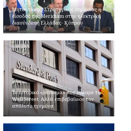
Μητσοτάκης: Στρατηγικής σημασίας η
είσοδος της Meridiam στην ηλεκτρική
διασύνδεση Ελλάδας- Κύπρου
Το ιστορικό «ράπισμα» που σόκαρε τη
Wall Street. Aλλά επιβεβαίωσε τον
απόλυτο ηγεμόνα