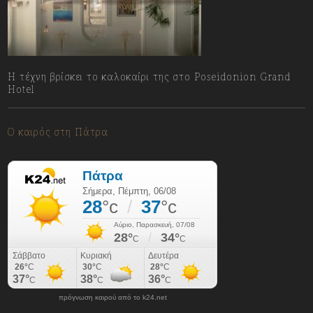
Η τέχνη βρίσκει το καλοκαίρι της στο Poseidonion Grand
Hotel
04/08/2026
Ο καιρός στη Πάτρα
πρόγνωση καιρού από το k24.net