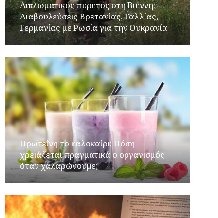
Διπλωματικός πυρετός στη Βιέννη:
Διαβουλεύσεις Βρετανίας, Γαλλίας,
Γερμανίας με Ρωσία για την Ουκρανία
Πρωτεΐνη το καλοκαίρι: Πόση
χρειάζεται πραγματικά ο οργανισμός
όταν χαλαρώνουμε;