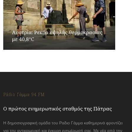
Αυστρία: Ρεκόρ υψηλής θερμοκρασίας
με 40,8°C
Ράδιο Γάμμα 94 FM
Ο πρώτος ενημερωτικός σταθμός της Πάτρας
Η δημοσιογραφική ομάδα του Ραδιο Γάμμα καθημερινά φροντίζει
για την αντικειμενική και έγκυρη ενημέρωσή σας. Με νέα από την