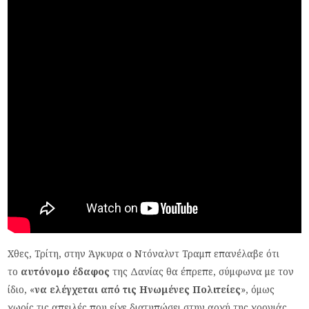
Χθες, Τρίτη, στην Άγκυρα ο Ντόναλντ Τραμπ επανέλαβε ότι
το
αυτόνομο έδαφος
της Δανίας θα έπρεπε, σύμφωνα με τον
ίδιο, «
να ελέγχεται από τις Ηνωμένες Πολιτείες
», όμως
χωρίς τις απειλές που είχε διατυπώσει στην αρχή της χρονιάς.