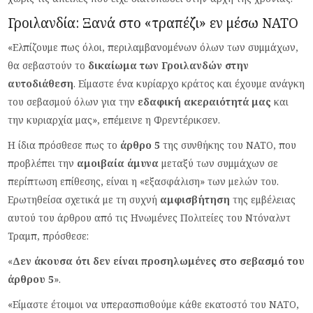
Γροιλανδία: Ξανά στο «τραπέζι» εν μέσω ΝΑΤΟ
«Ελπίζουμε πως όλοι, περιλαμβανομένων όλων των συμμάχων,
θα σεβαστούν το
δικαίωμα των Γροιλανδών στην
αυτοδιάθεση
. Είμαστε ένα κυρίαρχο κράτος και έχουμε ανάγκη
του σεβασμού όλων για την
εδαφική ακεραιότητά μας
και
την κυριαρχία μας», επέμεινε η Φρεντέρικσεν.
Η ίδια πρόσθεσε πως το
άρθρο 5
της συνθήκης του ΝΑΤΟ, που
προβλέπει την
αμοιβαία άμυνα
μεταξύ των συμμάχων σε
περίπτωση επίθεσης, είναι η «εξασφάλιση» των μελών του.
Ερωτηθείσα σχετικά με τη συχνή
αμφισβήτηση
της εμβέλειας
αυτού του άρθρου από τις Ηνωμένες Πολιτείες του Ντόναλντ
Τραμπ, πρόσθεσε:
«
Δεν άκουσα ότι δεν είναι προσηλωμένες στο σεβασμό του
άρθρου 5
».
«Είμαστε έτοιμοι να υπερασπισθούμε κάθε εκατοστό του ΝΑΤΟ,