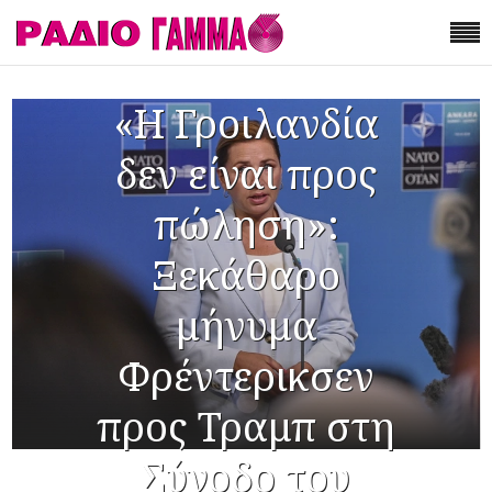
«Η Γροιλανδία
δεν είναι προς
πώληση»:
Ξεκάθαρο
μήνυμα
Φρέντερικσεν
προς Τραμπ στη
Σύνοδο του