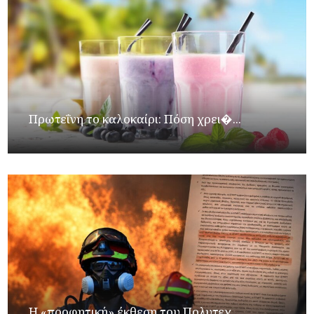
Πρωτεΐνη το καλοκαίρι: Πόση χρει�...
Η «προφητική» έκθεση του Πολυτεχ...