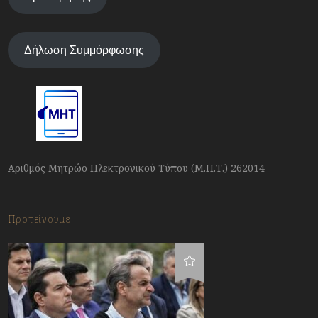
Δήλωση Συμμόρφωσης
Αριθμός Μητρώο Ηλεκτρονικού Τύπου (Μ.Η.Τ.) 262014
Προτείνουμε