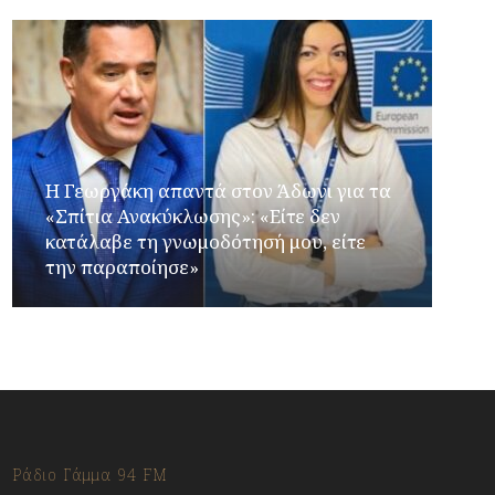
Η Γεωργάκη απαντά στον Άδωνι για τα
«Σπίτια Ανακύκλωσης»: «Είτε δεν
κατάλαβε τη γνωμοδότησή μου, είτε
την παραποίησε»
Ράδιο Γάμμα 94 FM