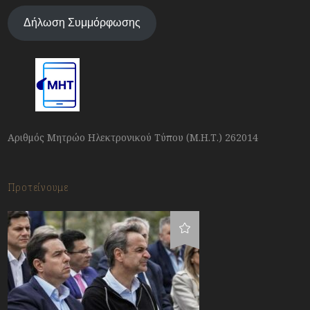
Δήλωση Συμμόρφωσης
Αριθμός Μητρώο Ηλεκτρονικού Τύπου (Μ.Η.Τ.) 262014
Προτείνουμε