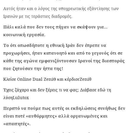
Αυτός ήταν και ο λόγος της υποχρεωτικής εξάντλησης των
Ιρανών με τις τεράστιες διαδρομές.
Πάλι καλά που δεν τους πήγαν να σκάψουν για…
κοινωνική εργασία.
Το ότι οπωσδήποτε η εθνική Ιράν δεν έπρεπε να
προχωρήσει, ήταν κατανοητό και από το γεγονός ότι σε
κάθε της αγώνα εμφανιζόντουσαν Ιρανοί της διασποράς
που ζητούσαν την ήττα της!
Κλείσε Online Dual ZeniΘ και κέρδισε
Zeniθ
Έχεις ζάχαρο και δεν ξέρεις τι να φας; Διάβασε εδώ τη
λύση
Lulutox
Περιττό να πούμε πως αυτές οι εκδηλώσεις συνήθως δεν
είναι ποτέ «αυθόρμητες» αλλά οργανωμένες και
«απαιτητές».