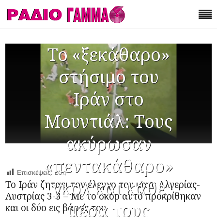
Το «ξεκάθαρο»
στήσιμο του
Ιράν στο
Μουντιάλ: Τους
ακύρωσαν
«πεντακάθαρο»
Επισκέψεις:
204
γκολ και κάθε
Το Ιράν ζηταει τον έλεγχο του ματς Αλγερίας-
Αυστρίας 3-3 – Με το σκορ αυτό προκρίθηκαν
μέρα τους
και οι δύο εις βάρος του