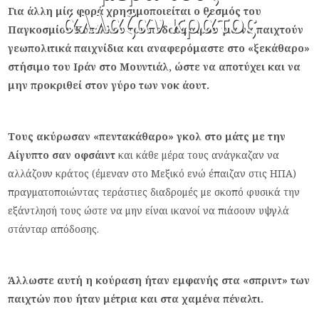
Για άλλη μία φορά χρησιμοποιείται ο θεσμός του
άλλαζαν κράτος
Παγκοσμίου Κυπέλλου του ποδοσφαίρου για να παιχτούν
γεωπολιτικά παιχνίδια και αναφερόμαστε στο «ξεκάθαρο»
στήσιμο του Ιράν στο Μουντιάλ, ώστε να αποτύχει και να
μην προκριθεί στον γύρο των νοκ άουτ.
Τους ακύρωσαν «πεντακάθαρο» γκολ στο μάτς με την
Αίγυπτο σαν οφσάιντ
και κάθε μέρα τους ανάγκαζαν να
αλλάζουν κράτος (έμεναν στο Μεξικό ενώ έπαιζαν στις ΗΠΑ)
πραγματοποιώντας τεράστιες διαδρομές με σκοπό φυσικά την
εξάντλησή τους ώστε να μην είναι ικανοί να πιάσουν υψγλά
στάνταρ απόδοσης.
Άλλωστε αυτή η κούραση ήταν εμφανής στα «σπριντ» των
παιχτών που ήταν μέτρια και στα χαμένα πέναλτι.