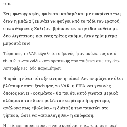
του.
Στις φωτογραφίες φαίνεται καθαρά και με ευκρίνεια πως
όταν η μπάλα ξεκινάει να φεύγει από το πόδι του Ιρανού,
ο επιτιθέμενος Χάλιζαν, βρίσκονταν στην ίδια ευθεία με
δύο Αιγύπτιους και ένας τρίτος ακόμα, ήταν τρία μέτρα
μπροστά του!
Τώρα πως το VAR έβγαλε ότι ο Ιρανός ήταν ακάλυπτος αυτό
είναι ένα «παιχνίδι» κοπτοραπτικής που παίζεται στις «αχνές»
λεπτομέρειες, δύο παραμέτρων:
Η πρώτη είναι πότε ξεκίνησε η πάσα! Δεν πειράζει αν όλοι
βλέπουμε πότε ξεκίνησε, το VAR, η FIFA και γενικώς
όποιος κάνει «κουμάντο» θα πει ότι αυτό γίνεται μερικά
κλάσματα του δευτερολέπτου νωρίτερα ή αργότερα,
ανάλογα πως «βολεύει» η διάταξη των παικτών στο
γήπεδο, ώστε να «αιτιολογηθεί» η απόφαση.
Η δεύτερη παράμετρος, είναι ο κανόνας του… «παπουτσιού»!