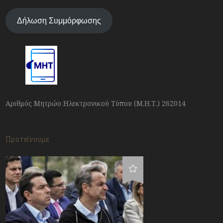
Δήλωση Συμμόρφωσης
Αριθμός Μητρώο Ηλεκτρονικού Τύπου (Μ.Η.Τ.) 262014
Προτείνουμε