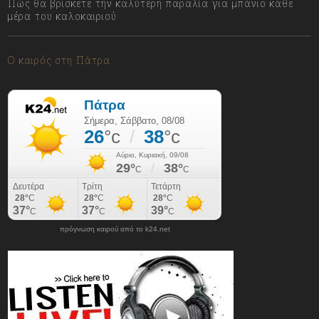
Πώς θα βρίσκετε την καλύτερη παραλία για μπάνιο κάθε
μέρα του καλοκαιριού
08/08/2026
Ο καιρός στη Πάτρα
πρόγνωση καιρού από το k24.net