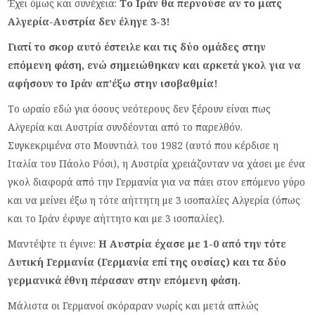
Έχει όμως και συνέχεια:
Το Ιράν θα περνούσε αν το ματς
Αλγερία-Αυστρία δεν έληγε 3-3!
Γιατί το σκορ αυτό έστειλε και τις δύο ομάδες στην
επόμενη φάση, ενώ σημειώθηκαν και αρκετά γκολ για να
αφήσουν το Ιράν απ’έξω στην ισοβαθμία!
Το ωραίο εδώ για όσους νεότερους δεν ξέρουν είναι πως
Αλγερία και Αυστρία συνδέονται από το παρελθόν.
Συγκεκριμένα στο Μουντιάλ του 1982 (αυτό που κέρδισε η
Ιταλία του Πάολο Ρόσι), η Αυστρία χρειάζονταν να χάσει με ένα
γκολ διαφορά από την Γερμανία για να πάει στον επόμενο γύρο
και να μείνει έξω η τότε αήττητη με 3 ισοπαλίες Αλγερία (όπως
και το Ιράν έφυγε αήττητο και με 3 ισοπαλίες).
Μαντέψτε τι έγινε:
Η Αυστρία έχασε με 1-0 από την τότε
Δυτική Γερμανία (Γερμανία επί της ουσίας) και τα δύο
γερμανικά έθνη πέρασαν στην επόμενη φάση.
Μάλιστα οι Γερμανοί σκόραραν νωρίς και μετά απλώς