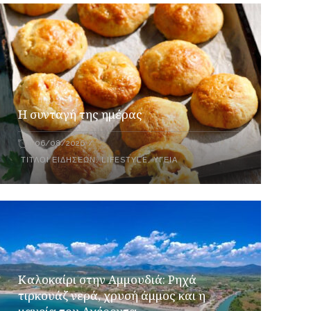
Η συνταγή της ημέρας
06/08/2026
ΤΊΤΛΟΙ ΕΙΔΉΣΕΩΝ
,
LIFESTYLE
,
ΥΓΕΊΑ
Καλοκαίρι στην Αμμουδιά: Ρηχά
τιρκουάζ νερά, χρυσή άμμος και η