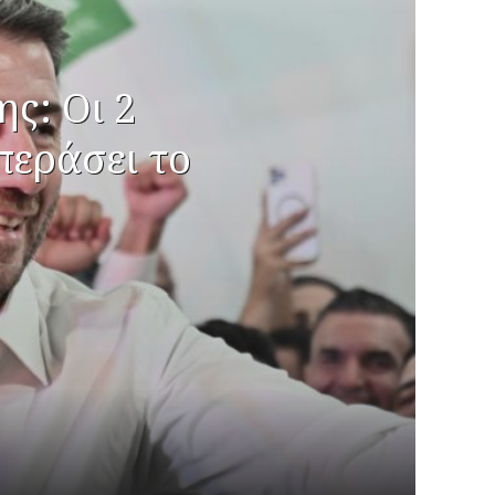
ς: Οι 2
περάσει το