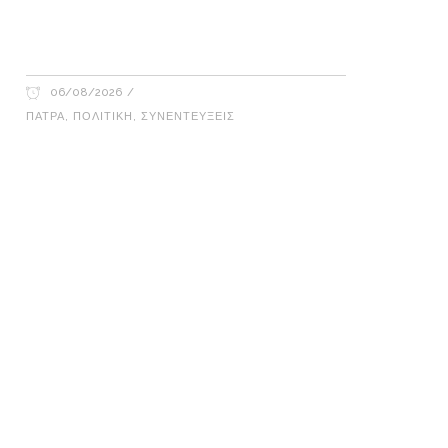
Γιώργος Καρβουνιάρης – Δημήτρης
Παλούμπης στο Ράδιο Γάμμα 94FM
06/08/2026
ΠΆΤΡΑ
,
ΠΟΛΙΤΙΚΉ
,
ΣΥΝΕΝΤΕΎΞΕΙΣ