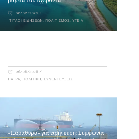
μαγεία του Αχέροντα
06/08/2026
ΤΊΤΛΟΙ ΕΙΔΉΣΕΩΝ
,
ΠΟΛΙΤΙΣΜΌΣ
,
ΥΓΕΊΑ
Έφη Τσιμάρα – Γιώργος Λακόπουλος
στο Ράδιο Γάμμα 94FM
06/08/2026
ΠΆΤΡΑ
,
ΠΟΛΙΤΙΚΉ
,
ΣΥΝΕΝΤΕΎΞΕΙΣ
«Παράθυρο» για ειρήνευση: Συμφωνία