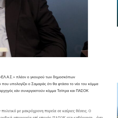
ν «ΕΛ.Α.Σ.» πλέον ο γκουρού των δημοσκόπων
ό που υπολογίζει ο Σαμαράς ότι θα φτάσει το νέο του κόμμα
ο αρχηγός εάν συνεργαστούν κόμμα Τσίπρα και ΠΑΣΟΚ
ν πολιτικό με μακρόχρονη πορεία σε καίριες θέσεις. Ο
κομβικά υπουργεία επί εποχής ΠΑΣΟΚ στη κυβέρνηση – έχει