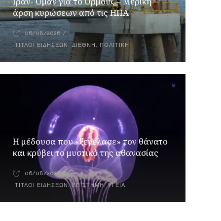
Ιράν- Ομάν για το Ορμούζ – Μερική
άρση κυρώσεων από τις ΗΠΑ
06/08/2026
ΤΊΤΛΟΙ ΕΙΔΉΣΕΩΝ
,
ΔΙΕΘΝΉ
,
ΠΟΛΙΤΙΚΉ
Η μέδουσα που «ξεγέλασε» τον θάνατο
και κρύβει το μυστικό της αθανασίας
06/08/2026
ΤΊΤΛΟΙ ΕΙΔΉΣΕΩΝ
,
ΕΠΙΣΤΉΜΗ
,
ΥΓΕΊΑ