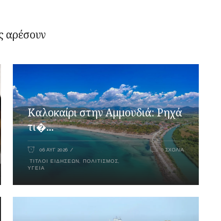
ς αρέσουν
Καλοκαίρι στην Αμμουδιά: Ρηχά
τι�...
06 ΑΥΓ 2026
0 ΣΧΌΛΙΑ
ΤΊΤΛΟΙ ΕΙΔΉΣΕΩΝ
,
ΠΟΛΙΤΙΣΜΌΣ
,
ΥΓΕΊΑ