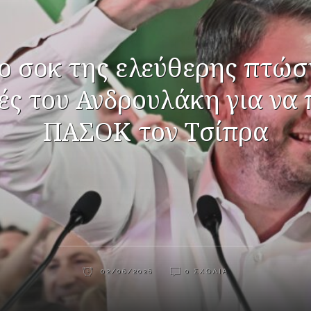
ο σοκ της ελεύθερης πτώση
ς του Ανδρουλάκη για να 
ΠΑΣΟΚ τον Τσίπρα
02/06/2026
0 ΣΧΌΛΙΑ