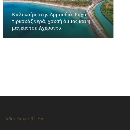
Καλοκαίρι στην Αμμουδιά: Ρηχά
τιρκουάζ νερά, χρυσή άμμος και η
μαγεία του Αχέροντα
Έφη Τσιμάρα – Γιώργος Λακόπουλος στο
Ράδιο Γάμμα 94FM
Ράδιο Γάμμα 94 FM