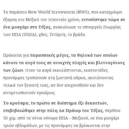
Το παράσιτο New World Screwworm (NWS), που καταγράφει
έξαρση στο Μεξικό τον τελευταίο χρόνο,
εντοπίστηκε τώρα σε
ένα μοσχάρι στο Τέξας
, ανακοίνωσε το υπουργείο Γεωργίας
των ΗΠΑ (USDA), χθες, Τετάρτη, το βράδυ.
Πρόκειται για
παρασιτικές μύγες, τα θηλυκά των οποίων
κάνουν τα αυγά τους σε ανοιχτές πληγές και βλεννογόνους
των ζώων
. Οταν τα αυγά εκκολάπτονται, εκατοντάδες
προνύμφες τρυπώνουν στη ζωντανή σάρκα, σκοτώνοντας
τελικά τον ξενιστή τους, αν δεν ανιχνευθούν και δεν
αντιμετωπιστούν εγκαίρως.
Το κρούσμα, το πρώτο σε διάστημα έξι δεκαετιών,
επιβεβαιώθηκε στην πόλη Λα Πράιορ του Τέξας
, περίπου
50 χλμ. από τα νότια σύνορα ΗΠΑ – Μεξικού, σε ένα μοσχάρι
τριών εβδομάδων, με τις προνύμφες να βρίσκονται στην