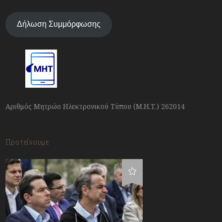
Δήλωση Συμμόρφωσης
Αριθμός Μητρώο Ηλεκτρονικού Τύπου (Μ.Η.Τ.) 262014
Προτείνουμε