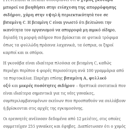
μπορεί να βοηθήσει στην ενίσχυση της απορρόφησης
σιδήρου, χάρη στην υψηλή περιεκτικότητά του σε
βιταμίνη C
.
Η βιταμίνη C είναι γνωστό ότι βελτιώνει την
ικανότητα του οργανισμού να απορροφά μη αιμικό σίδηρο
,
δηλαδή τη μορφή σιδήρου που βρίσκεται σε φυτικά τρόφιμα
όπως τα φυλλώδη πράσινα λαχανικά, τα όσπρια, οι ξηροί
καρποί και οι σπόροι.
Η γκουάβα είναι ιδιαίτερα πλούσια σε βιταμίνη C, καθώς
περιέχει περίπου 4 φορές περισσότερη ανά 100 γραμμάρια από
τα πορτοκάλια. Παρέχει επίσης
βιταμίνη Α, φυλλικό
οξύ
και
μικρές ποσότητες σιδήρου
– θρεπτικά συστατικά που
είναι ιδιαίτερα σημαντικά για τις νέες γυναίκες,
συμπεριλαμβανομένων εκείνων που προσπαθούν να συλλάβουν
ή βρίσκονται στις αρχές της εγκυμοσύνης.
Οι ερευνητές ανέλυσαν δεδομένα από 12 μελέτες, στις οποίες
συμμετείχαν 235 γυναίκες και έφηβες. Διαπίστωσαν ότι ο χυμός