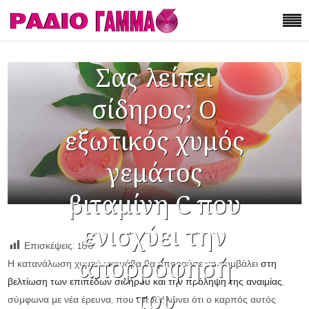
Σας λείπει
σίδηρος; Ο
εξωτικός χυμός
γεμάτος
βιταμίνη C που
ενισχύει την
Επισκέψεις:
180
απορρόφησή
Η κατανάλωση χυμού γκουάβα θα μπορούσε να συμβάλει
στη
βελτίωση των επιπέδων σιδήρου και την πρόληψη της αναιμίας
,
του
σύμφωνα με νέα έρευνα, που υποδηλώνει ότι ο καρπός αυτός