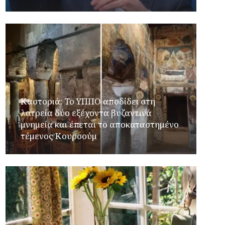
Καστοριά: Το ΥΠΠΟ αποδίδει στη
λατρεία δύο εξέχοντα βυζαντινά
μνημεία και έπεται το αποκαταστημένο
τέμενος Κουρσούμ