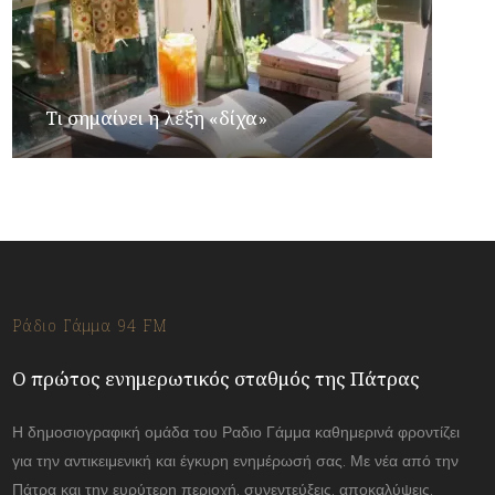
Τι σημαίνει η λέξη «δίχα»
Ράδιο Γάμμα 94 FM
Ο πρώτος ενημερωτικός σταθμός της Πάτρας
Η δημοσιογραφική ομάδα του Ραδιο Γάμμα καθημερινά φροντίζει
για την αντικειμενική και έγκυρη ενημέρωσή σας. Με νέα από την
Πάτρα και την ευρύτερη περιοχή, συνεντεύξεις, αποκαλύψεις.