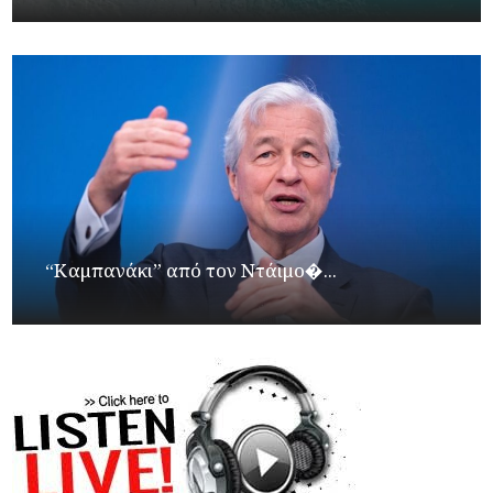
“Καμπανάκι” από τον Ντάιμο�...