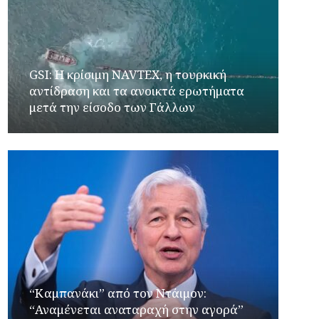
GSI: Η κρίσιμη NAVTEX, η τουρκική
αντίδραση και τα ανοικτά ερωτήματα
μετά την είσοδο των Γάλλων
“Καμπανάκι” από τον Ντάιμον:
“Αναμένεται αναταραχή στην αγορά”