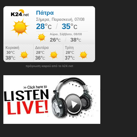
πρόγνωση καιρού από το k24.net