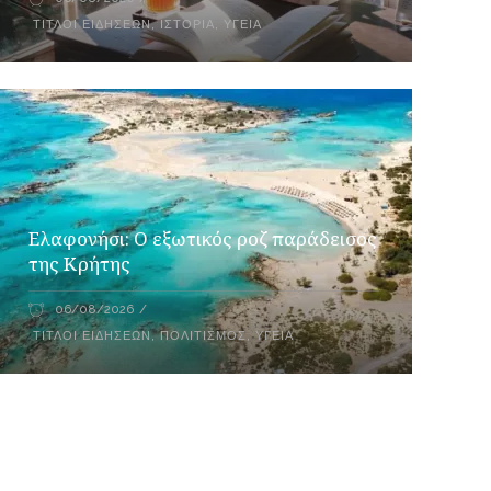
ΤΊΤΛΟΙ ΕΙΔΉΣΕΩΝ
,
ΙΣΤΟΡΊΑ
,
ΥΓΕΊΑ
Ελαφονήσι: Ο εξωτικός ροζ παράδεισος
της Κρήτης
06/08/2026
ΤΊΤΛΟΙ ΕΙΔΉΣΕΩΝ
,
ΠΟΛΙΤΙΣΜΌΣ
,
ΥΓΕΊΑ