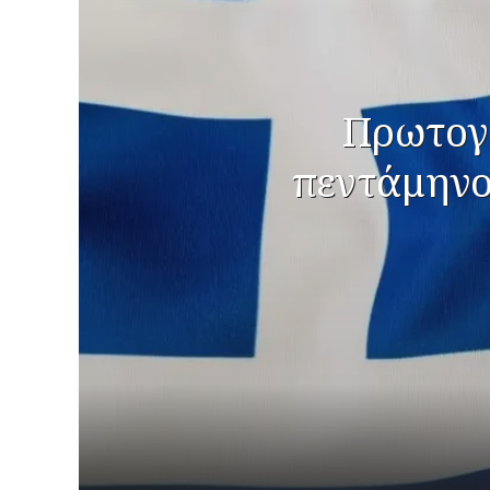
Πρωτογε
πεντάμηνο