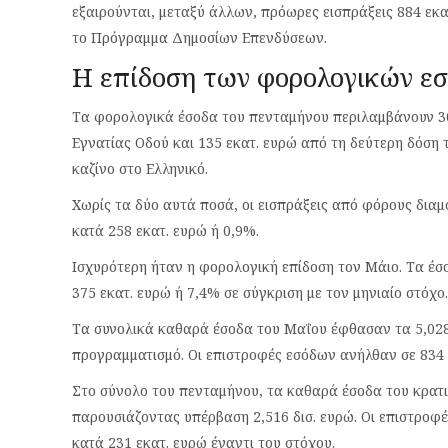
εξαιρούνται, μεταξύ άλλων, πρόωρες εισπράξεις 884 εκ
το Πρόγραμμα Δημοσίων Επενδύσεων.
Η επίδοση των φορολογικών ε
Τα φορολογικά έσοδα του πενταμήνου περιλαμβάνουν 3
Εγνατίας Οδού και 135 εκατ. ευρώ από τη δεύτερη δόση 
καζίνο στο Ελληνικό.
Χωρίς τα δύο αυτά ποσά, οι εισπράξεις από φόρους δια
κατά 258 εκατ. ευρώ ή 0,9%.
Ισχυρότερη ήταν η φορολογική επίδοση τον Μάιο. Τα έσ
375 εκατ. ευρώ ή 7,4% σε σύγκριση με τον μηνιαίο στόχο.
Τα συνολικά καθαρά έσοδα του Μαΐου έφθασαν τα 5,028 
προγραμματισμό. Οι επιστροφές εσόδων ανήλθαν σε 834 ε
Στο σύνολο του πενταμήνου, τα καθαρά έσοδα του κρατι
παρουσιάζοντας υπέρβαση 2,516 δισ. ευρώ. Οι επιστροφ
κατά 231 εκατ. ευρώ έναντι του στόχου.