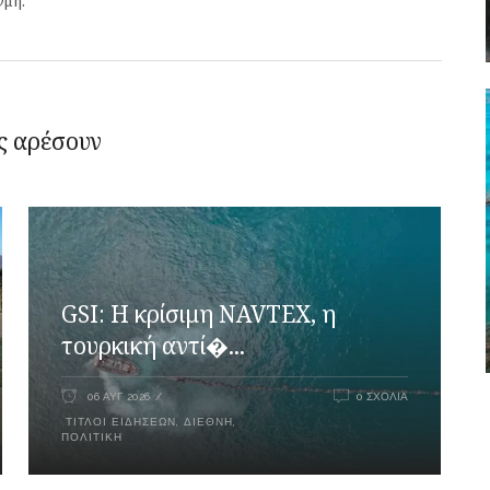
γμή.
ς αρέσουν
GSI: Η κρίσιμη NAVTEX, η
τουρκική αντί�...
06 ΑΥΓ 2026
0 ΣΧΌΛΙΑ
ΤΊΤΛΟΙ ΕΙΔΉΣΕΩΝ
,
ΔΙΕΘΝΉ
,
ΠΟΛΙΤΙΚΉ