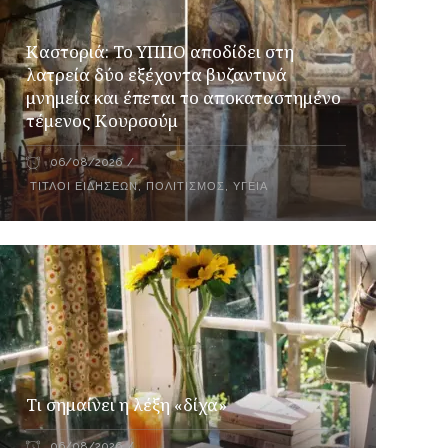
Καστοριά: Το ΥΠΠΟ αποδίδει στη
λατρεία δύο εξέχοντα βυζαντινά
μνημεία και έπεται το αποκαταστημένο
τέμενος Κουρσούμ
06/08/2026
ΤΊΤΛΟΙ ΕΙΔΉΣΕΩΝ
,
ΠΟΛΙΤΙΣΜΌΣ
,
ΥΓΕΊΑ
Τι σημαίνει η λέξη «δίχα»
06/08/2026