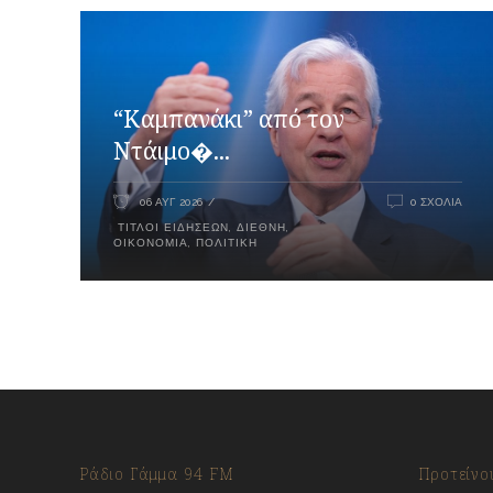
“Καμπανάκι” από τον
Ντάιμο�...
06 ΑΥΓ 2026
0 ΣΧΌΛΙΑ
ΤΊΤΛΟΙ ΕΙΔΉΣΕΩΝ
,
ΔΙΕΘΝΉ
,
ΟΙΚΟΝΟΜΊΑ
,
ΠΟΛΙΤΙΚΉ
Ράδιο Γάμμα 94 FM
Προτείνο