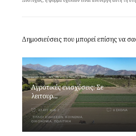
Δυστυχώς, η φόρμα σχολίων είναι ανενεργή αυτή τη στι
Δημοσιεύσεις που μπορεί επίσης να σα
Αγροτικές ενισχύσεις: Σε
λειτουρ...
07 ΑΥΓ 2026
0 ΣΧΌΛΙΑ
ΤΊΤΛΟΙ ΕΙΔΉΣΕΩΝ
,
ΚΟΙΝΩΝΊΑ
,
ΟΙΚΟΝΟΜΊΑ
,
ΠΟΛΙΤΙΚΉ