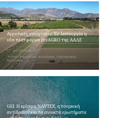
Αγροτικές ενισχύσεις: Σε λειτουργία η
νέα πλατφόρμα myAGRO της ΑΑΔΕ
07/08/2026
ΤΊΤΛΟΙ ΕΙΔΉΣΕΩΝ
,
ΚΟΙΝΩΝΊΑ
,
ΟΙΚΟΝΟΜΊΑ
,
ΠΟΛΙΤΙΚΉ
GSI: Η κρίσιμη NAVTEX, η τουρκική
αντίδραση και τα ανοικτά ερωτήματα