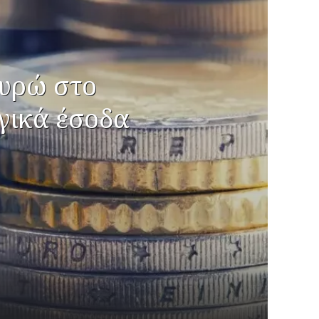
ευρώ στο
γικά έσοδα