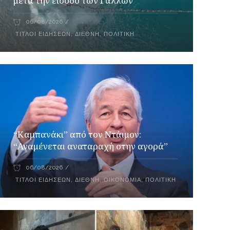
μετά την είσοδο των Γάλλων
06/08/2026
ΤΊΤΛΟΙ ΕΙΔΉΣΕΩΝ
,
ΔΙΕΘΝΉ
,
ΠΟΛΙΤΙΚΉ
“Καμπανάκι” από τον Ντάιμον:
“Αναμένεται αναταραχή στην αγορά”
06/08/2026
ΤΊΤΛΟΙ ΕΙΔΉΣΕΩΝ
,
ΔΙΕΘΝΉ
,
ΟΙΚΟΝΟΜΊΑ
,
ΠΟΛΙΤΙΚΉ