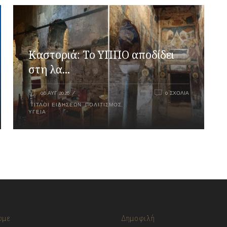
Καστοριά: Το ΥΠΠΟ αποδίδει
στη λα...
06 ΑΥΓ 2026
0 ΣΧΌΛΙΑ
ΤΊΤΛΟΙ ΕΙΔΉΣΕΩΝ
,
ΠΟΛΙΤΙΣΜΌΣ
,
ΥΓΕΊΑ
υμε
Δημοφιλή