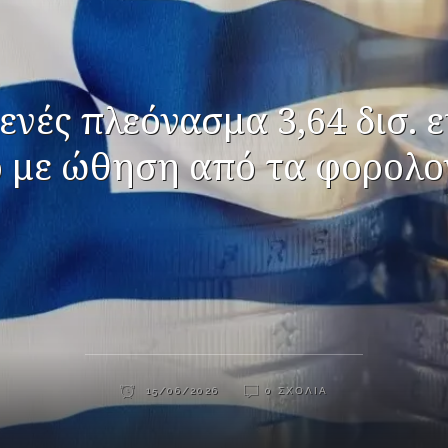
νές πλεόνασμα 3,64 δισ. 
 με ώθηση από τα φορολο
15/06/2026
0 ΣΧΌΛΙΑ