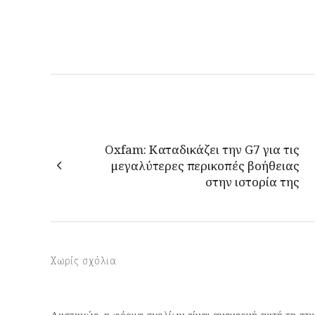
Oxfam: Καταδικάζει την G7 για τις
μεγαλύτερες περικοπές βοήθειας
στην ιστορία της
Χωρίς σχόλια