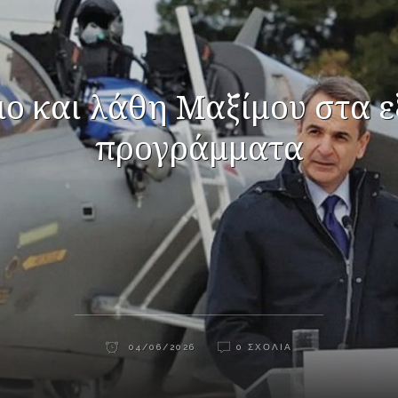
ο και λάθη Μαξίμου στα ε
προγράμματα
04/06/2026
0 ΣΧΌΛΙΑ