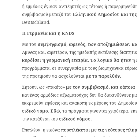
ή εμμέσως έγιναν αντιληπτές ως τέτοιες ή παρερμηνεύθ
συμβιβασμού μεταξύ του
Ελληνικού Δημοσίου και τη
Deutschland.
Η Γερμανία και η KNDS
Με τον
συμψηφισμό, αφενός, των αποζημιώσεων και
Αμυνας και, αφετέρου, της ημεδαπής εκτέλεσης διαιτητ
κερδίσει η γερμανική εταιρία. Το λογικό θα ήταν
η 
προγράμματα, σε συνεργασία με τους βιομηχανικά εύρω
της προτιμούν να ασχολούνται
με το παρελθόν.
Ζητούν, ως «πακέτο»
με τον συμβιβασμό, και κάποια 
κανένας αρμόδιος αξιωματούχος δεν θα διακινδύνευε μι
εκκρεμούν εφέσεις και ανακοπή εκ μέρους του Δημοσίου
ειδικό νόμο. Εδώ,
τα πράγματα γίνονται χειρότερα, επε
την κατάθεση του
ειδικού νόμου.
Επιπλέον, η εικόνα
περιπλέκεται με τις νεότερες πλη