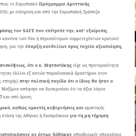
 όπως το Ευρωπαϊκό
Πρόγραμμα Αμυντικής
030, με ενίσχυση και από την Ευρωπαϊκή Τράπεζα
άσης του SAFE που επέτρεπε την, κατ’
εξαίρεση
,
υ κανόνα των δύο ή περισσότερων συμμετεχόντων κρατών)
ση, για την
ύπαρξη κονδυλίων προς ταχεία αξιοποίηση,
 συσκέψεως, ότι ο κ. Μητσοτάκης
είχε ως προτεραιότητα
ότητας (άλλοι εξ αυτών παραδοσιακά δραστήριοι στον
ς εποχής)
στην πολιτική παγίδα ότι ο ίδιος θα ήταν ο
Μαξίμου απέφυγε να διευκρινίσει ότι τα άξια λόγου
7
και υπό όρους.
ερικό, καθώς αρκετές κυβερνήσεις και
αμυντικές
η στάση της Αθήνας ή δυσαρέσκεια
για τη μη τήρηση
ιστοποιήσουν αν όντως δόθηκαν
υπερβολικές υποσχέσεις