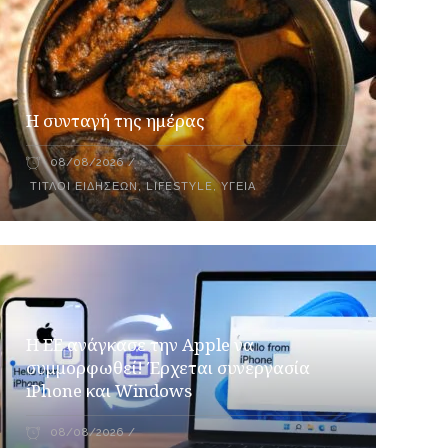
Η συνταγή της ημέρας
08/08/2026
ΤΊΤΛΟΙ ΕΙΔΉΣΕΩΝ
,
LIFESTYLE
,
ΥΓΕΊΑ
H ΕΕ ανάγκασε την Apple να
συμμορφωθεί! Έρχεται συνεργασία
iPhone και Windows
08/08/2026