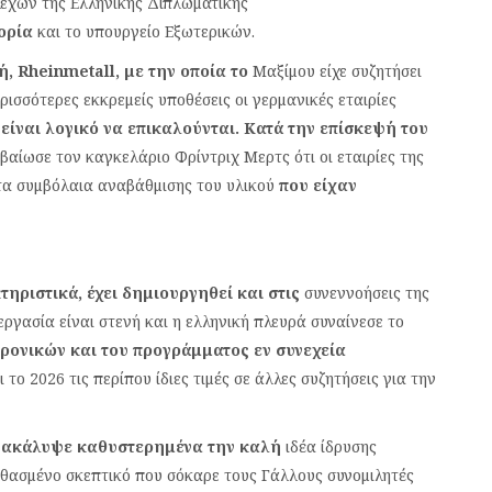
λεχών της Ελληνικής Διπλωματικής
ορία
και το υπουργείο Εξωτερικών.
ή, Rheinmetall, με την οποία το
Μαξίμου είχε συζητήσει
ρισσότερες εκκρεμείς υποθέσεις οι γερμανικές εταιρίες
υ
είναι λογικό να επικαλούνται. Κατά την επίσκεψή του
βαίωσε τον καγκελάριο Φρίντριχ Μερτς ότι οι εταιρίες της
στα συμβόλαια αναβάθμισης του υλικού
που είχαν
ηριστικά, έχει δημιουργηθεί και στις
συνεννοήσεις της
ργασία είναι στενή και η ελληνική πλευρά συναίνεσε το
ρονικών και του προγράμματος εν συνεχεία
 το 2026 τις περίπου ίδιες τιμές σε άλλες συζητήσεις για την
νακάλυψε καθυστερημένα την καλή
ιδέα ίδρυσης
νθασμένο σκεπτικό που σόκαρε τους Γάλλους συνομιλητές