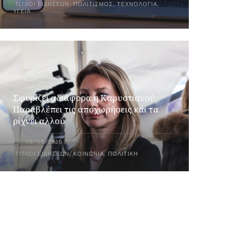
ΤΊΤΛΟΙ ΕΙΔΉΣΕΩΝ
,
ΠΟΛΙΤΙΣΜΌΣ
,
ΤΕΧΝΟΛΟΓΊΑ
,
ΥΓΕΊΑ
Σφυρίζει αδιάφορα η Καρυστιανού:
Παραβλέπει τις αποχωρήσεις και τα
ρίχνει αλλού
08/08/2026
ΤΊΤΛΟΙ ΕΙΔΉΣΕΩΝ
,
ΚΟΙΝΩΝΊΑ
,
ΠΟΛΙΤΙΚΉ