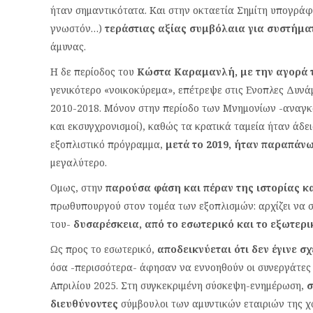
ήταν σημαντικότατα. Και στην οκταετία Σημίτη υπογράφ
γνωστόν…)
τεράστιας αξίας συμβόλαια για συστήμα
άμυνας.
Η δε περίοδος του
Κώστα Καραμανλή, με την αγορά τ
γενικότερο «νοικοκύρεμα», επέτρεψε στις Ενοπλες Δυνάμ
2010-2018. Μόνον στην περίοδο των Μνημονίων -αναγ
και εκσυγχρονισμοί), καθώς τα κρατικά ταμεία ήταν άδει
εξοπλιστικό πρόγραμμα,
μετά το 2019, ήταν παραπάνω
μεγαλύτερο.
Ομως, στην
παρούσα φάση και πέραν της ιστορίας κα
πρωθυπουργού στον τομέα των εξοπλισμών: αρχίζει να σ
του-
δυσαρέσκεια, από το εσωτερικό και το εξωτερι
Ως προς το εσωτερικό,
αποδεικνύεται ότι δεν έγινε σ
όσα -περισσότερα- άφησαν να εννοηθούν οι συνεργάτες 
Απριλίου 2025. Στη συγκεκριμένη σύσκεψη-ενημέρωση,
σ
διευθύνοντες
σύμβουλοι των αμυντικών εταιριών της χώ