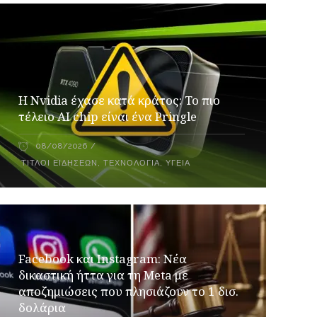
Η Nvidia έχασε κατά κράτος: Το πιο
τέλειο AI chip είναι ένα Pringle
08/08/2026
ΤΊΤΛΟΙ ΕΙΔΉΣΕΩΝ
,
ΤΕΧΝΟΛΟΓΊΑ
,
ΥΓΕΊΑ
Facebook και Instagram: Νέα
δικαστική ήττα για τη Meta με
αποζημιώσεις που πλησιάζουν το 1 δισ.
δολάρια