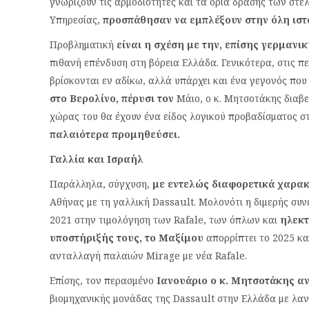
γνωρίζουν τις αρμοδιότητες και τα όρια δράσης των στε
Υπηρεσίας,
προσπάθησαν να εμπλέξουν στην όλη ιστ
Προβληματική
είναι η σχέση με την, επίσης γερμανικ
πιθανή επένδυση στη βόρεια Ελλάδα. Γενικότερα, στις πε
βρίσκονται εν αδίκω, αλλά υπάρχει και ένα γεγονός πο
στο Βερολίνο, πέρυσι τον
Μάιο, ο κ. Μητσοτάκης διαβε
χώρας του θα έχουν ένα είδος λογικού προβαδίσματος 
παλαιότερα προμηθεύσει.
Γαλλία και Ισραήλ
Παράλληλα, σύγχυση,
με εντελώς διαφορετικά χαρακτ
Αθήνας με τη γαλλική Dassault. Μολονότι η διμερής συνε
2021 στην τιμολόγηση των Rafale, των όπλων και
ηλεκτ
υποστήριξής τους, το Μαξίμου
απορρίπτει το 2025 και
ανταλλαγή παλαιών Mirage με νέα Rafale.
Επίσης, τον περασμένο
Ιανουάριο ο κ. Μητσοτάκης α
βιομηχανικής μονάδας της Dassault στην Ελλάδα με λα