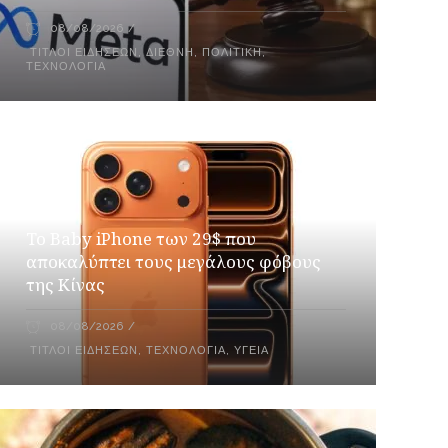
08/08/2026
ΤΊΤΛΟΙ ΕΙΔΉΣΕΩΝ
,
ΔΙΕΘΝΉ
,
ΠΟΛΙΤΙΚΉ
,
ΤΕΧΝΟΛΟΓΊΑ
Το Baby iPhone των 29$ που
αποκαλύπτει τους μεγάλους φόβους
της Κίνας
08/08/2026
ΤΊΤΛΟΙ ΕΙΔΉΣΕΩΝ
,
ΤΕΧΝΟΛΟΓΊΑ
,
ΥΓΕΊΑ