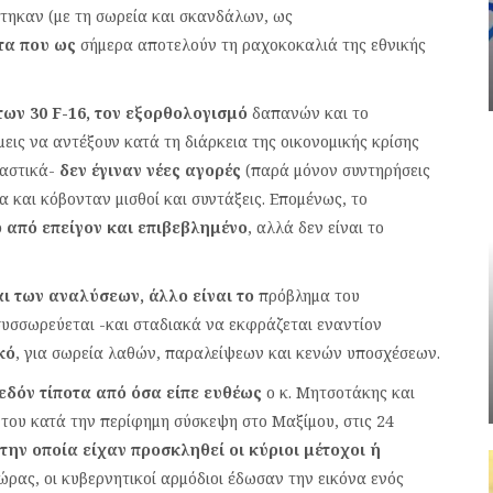
τηκαν (με τη σωρεία και σκανδάλων, ως
τα που ως
σήμερα αποτελούν τη ραχοκοκαλιά της εθνικής
ων 30 F-16, τον εξορθολογισμό
δαπανών και το
εις να αντέξουν κατά τη διάρκεια της οικονομικής κρίσης
καστικά-
δεν έγιναν νέες αγορές
(παρά μόνον συντηρήσεις
α και κόβονταν μισθοί και συντάξεις. Επομένως, το
 από επείγον και επιβεβλημένο
, αλλά δεν είναι το
ι των αναλύσεων, άλλο είναι το
πρόβλημα του
υσσωρεύεται -και σταδιακά να εκφράζεται εναντίον
κό
, για σωρεία λαθών, παραλείψεων και κενών υποσχέσεων.
χεδόν τίποτα από όσα είπε ευθέως
ο κ. Μητσοτάκης και
του κατά την περίφημη σύσκεψη στο Μαξίμου, στις 24
την οποία είχαν προσκληθεί οι κύριοι μέτοχοι ή
ρας, οι κυβερνητικοί αρμόδιοι έδωσαν την εικόνα ενός