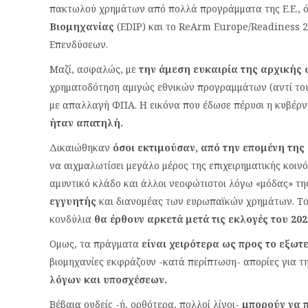
πακτωλού χρημάτων από πολλά προγράμματα της Ε.Ε.,
Βιομηχανίας
(EDIP) και το ReArm Europe/Readiness 2
Επενδύσεων.
Μαζί, ασφαλώς, με
την άμεση ευκαιρία της αρχικής φ
χρηματοδότηση αμιγώς εθνικών προγραμμάτων (αντί το
με απαλλαγή ΦΠΑ. Η εικόνα που έδωσε πέρυσι η κυβέρνη
ήταν απατηλή.
Δικαιώθηκαν
όσοι εκτιμούσαν, από την επομένη της
να αιχμαλωτίσει μεγάλο μέρος της επιχειρηματικής κοιν
αμυντικό κλάδο και άλλοι νεοφώτιστοι λόγω «μόδας» τη
εγγυητής
και διανομέας των ευρωπαϊκών χρημάτων. Το 
κονδύλια
θα έρθουν αρκετά μετά τις εκλογές του 202
Ομως, τα πράγματα
είναι χειρότερα ως προς το εξωτ
βιομηχανίες εκφράζουν -κατά περίπτωση- απορίες για τ
λόγων και υποσχέσεων.
Βέβαια ουδείς -ή, ορθότερα, πολλοί λίγοι-
μπορούν να π