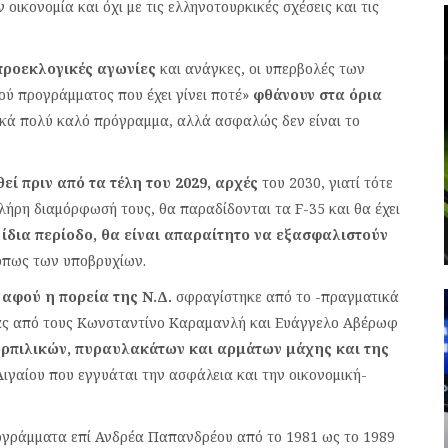
 οικονομία και όχι με τις ελληνοτουρκικές σχέσεις και τις
 προεκλογικές αγωνίες
και ανάγκες, οι υπερβολές των
ού προγράμματος που έχει γίνει ποτέ»
φθάνουν στα όρια
κά πολύ καλό πρόγραμμα, αλλά ασφαλώς δεν είναι το
ί πριν από τα τέλη του 2029, αρχές
του 2030, γιατί τότε
πλήρη διαμόρφωσή τους, θα παραδίδονται τα F-35 και θα έχει
 ίδια περίοδο, θα είναι απαραίτητο να εξασφαλιστούν
όπως των υποβρυχίων.
 αφού η πορεία της Ν.Δ.
σφραγίστηκε από το -πραγματικά
ρας από τους Κωνσταντίνο Καραμανλή και Ευάγγελο Αβέρωφ
ορπιλικών, πυραυλακάτων και αρμάτων μάχης και της
Αιγαίου που εγγυάται την ασφάλεια και την οικονομική-
ρογράμματα επί Ανδρέα Παπανδρέου από το 1981 ως το 1989