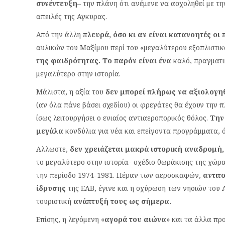
συνέντευξη
– την πλάνη ότι ανέμενε να ασχοληθεί με την
απειλές της Αγκυρας.
Από την άλλη
πλευρά, όσο κι αν είναι κατανοητές οι
αυλικών του Μαξίμου περί του «μεγαλύτερου εξοπλιστικ
της φαιδρότητας. Το παρόν είναι ένα
καλό, πραγματι
μεγαλύτερο στην ιστορία.
Μάλιστα, η αξία του
δεν μπορεί πλήρως να αξιολογηθε
(αν όλα πάνε βάσει σχεδίου) οι φρεγάτες θα έχουν την 
ίσως λειτουργήσει ο ενιαίος αντιαεροπορικός θόλος.
Την
μεγάλα
κονδύλια για νέα και επείγοντα προγράμματα, 
Αλλωστε,
δεν χρειάζεται μακρά ιστορική αναδρομή,
το μεγαλύτερο στην ιστορία- σχέδιο θωράκισης της χώ
την περίοδο 1974-1981. Πέραν των αεροσκαφών,
αντιτ
ίδρυσης
της ΕΑΒ, έγινε και η οχύρωση των νησιών του 
τουριστική
ανάπτυξή τους ως σήμερα.
Επίσης, η λεγόμενη «
αγορά του αιώνα
» και τα άλλα π