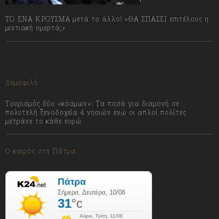
ΤΟ ΕΝΑ ΚΡΟΥΣΜΑ μετά το άλλο! «ΘΑ ΣΠΑΣΕΙ επιτέλους η
μιντιακή ομερτά;»
13/07/2023
Δημοφιλή
Τουρισμός δύο «κόσμων»: Τα ποσά για διαμονή σε
πολυτελή ξενοδοχεία 4 νησιών ενώ οι απλοί πολίτες
μετράνε το κάθε ευρώ
10/08/2026
Ο καιρός στη Πάτρα