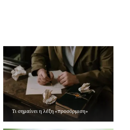
Τουρισμός δύο «κόσμων»: Τα ποσά για
διαμονή σε πολυτελή ξενοδοχεία 4 νησιών
ενώ οι απλοί πολίτες μετράνε το κάθε ευρώ
Τι σημαίνει η λέξη «προσόρμιση»