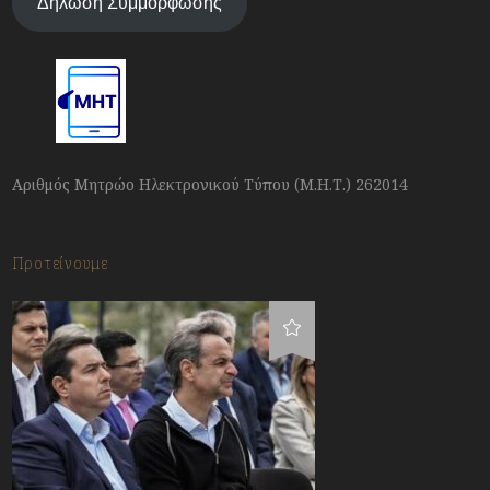
Δήλωση Συμμόρφωσης
Αριθμός Μητρώο Ηλεκτρονικού Τύπου (Μ.Η.Τ.) 262014
Προτείνουμε