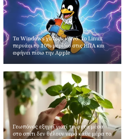
Τα Windows χάνουν κοινό. Το Linux
περνάει το 10% μερίδιο στις ΗΠΑ και
αφήνει πίσω την Apple
Γεωπόνος εξηγεί γιατί τα φυτά μέσα
στο σπίτι δεν θέλουν νερό κάθε μέρα το