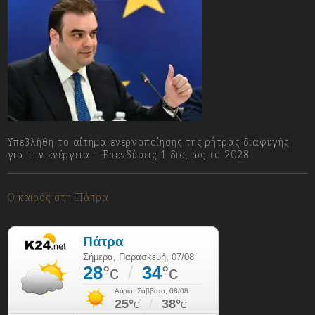
Υπεβλήθη το αίτημα ενεργοποίησης της ρήτρας διαφυγής
για την ενέργεια – Επενδύσεις 1 δισ. ως το 2028
07/08/2026
Ο καιρός στη Πάτρα