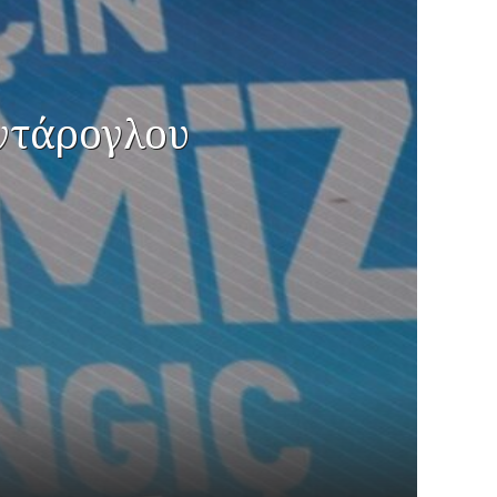
σντάρογλου