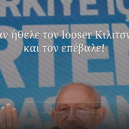
ν ήθελε τον looser Κιλιτ
και τον επέβαλε!
04/06/2026
0 ΣΧΌΛΙΑ