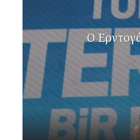
Ο Ερντογά