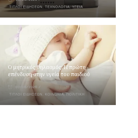
ΤΊΤΛΟΙ ΕΙΔΉΣΕΩΝ
,
ΤΕΧΝΟΛΟΓΊΑ
,
ΥΓΕΊΑ
Ο μητρικός θηλασμός: Η πρώτη
επένδυση στην υγεία του παιδιού
07/08/2026
ΤΊΤΛΟΙ ΕΙΔΉΣΕΩΝ
,
ΚΟΙΝΩΝΊΑ
,
ΠΟΛΙΤΙΚΉ