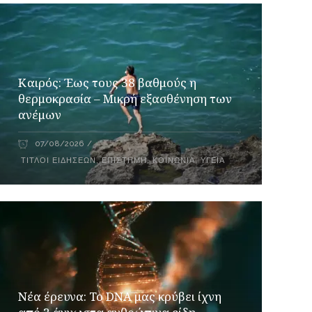
Καιρός: Έως τους 38 βαθμούς η
θερμοκρασία – Μικρή εξασθένηση των
ανέμων
07/08/2026
ΤΊΤΛΟΙ ΕΙΔΉΣΕΩΝ
,
ΕΠΙΣΤΉΜΗ
,
ΚΟΙΝΩΝΙΑ
,
ΥΓΕΊΑ
Νέα έρευνα: Το DNA μας κρύβει ίχνη