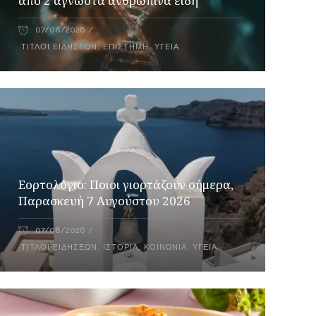
από 2 άγνωστα ανθρώπινα είδη
07/08/2026
ΤΊΤΛΟΙ ΕΙΔΉΣΕΩΝ
,
ΕΠΙΣΤΉΜΗ
,
ΥΓΕΊΑ
Εορτολόγιο: Ποιοι γιορτάζουν σήμερα,
Παρασκευή 7 Αυγούστου 2026
07/08/2026
ΤΊΤΛΟΙ ΕΙΔΉΣΕΩΝ
,
ΙΣΤΟΡΊΑ
,
ΚΟΙΝΩΝΊΑ
,
ΥΓΕΊΑ