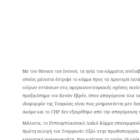
Με τον θάνατο του Ινονού, τα ηνία του κόμματος ανέλα
οποίος μάλιστα έστριψε το κόμμα προς τα Αριστερά (αλ
ολίγων εντάσεων στις αμερικανοτουρκικές σχέσεις εκείνη
πραξικόπημα του Κενάν Εβρέν, όπου απαγόρευσε όλα τα
ιδιομορφία της Τουρκίας είναι πως μνημονεύεται μεν δια
Ακόμα και το CHP δεν εξαιρέθηκε από την απαγόρευση τ
Μάλιστα, το Ρεπουμπλικανικό Λαϊκό Κόμμα επανεμφανίσ
πρώτη εκλογή του Τουργκούτ Οζάλ στην πρωθυπουργία. 
κομματικό γραφειοκράτη, που κράτησε το τιμόνι 18 ολό