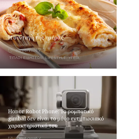
Η συνταγή της ημέρας
07/08/2026
ΤΊΤΛΟΙ ΕΙΔΉΣΕΩΝ
,
LIFESTYLE
,
ΥΓΕΊΑ
Honor Robot Phone: Το ρομποτικό
gimbal δεν είναι το μόνο εντυπωσιακό
χαρακτηριστικό του
07/08/2026