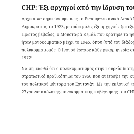
CHP: Έξι αρχηγοί από την ίδρυση το
Αρχικά να σημειώσουμε πως το Ρεπουμπλικανικό Λαϊκό Κ
Δημοκρατίας το 1923, μετράει μόλις έξι αρχηγούς (με ε
Πρώτος βεβαίως, ο Μουσταφά Κεμάλ που κράτησε τα ηνία
ήταν μονοκομματικό μέχρι το 1945, όπου (υπό τον διάδο
πολυκομματισμός. Ο Ινονού έσπασε κάθε ρεκόρ ηγεσία στ
1972!
Να σημειωθεί ότι ο πολυκομματισμός στην Τουρκία διατη
στρατιωτικό πραξικόπημα του 1960 που ανέτρεψε την κ
του πολιτικού μέντορα του
Ερντογάν
. Με την εκλογική τ
27χρονια απόλυτης-μονοκομματικής κυβέρνησης του CHP