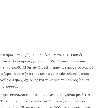
βε ο πρωθυπουργός του “Αττίλα”, Μπουλέντ Ετσεβίτ, ο
ά τούρκα) και προσέγγισε την ΕΣΣΔ, λόγω και των ουκ
 την περίοδο. Η θητεία Ετσεβίτ τερματίστηκε με το σκληρό
 κόμματα, μεταξύ αυτών και το CHP. Μία ενδιαφέρουσα
ρκώς ο Κεμάλ, όχι όμως και το κόμμα που ο ίδιος ίδρυσε.
ης χούντας.
τηκε-επανιδρύθηκε το 1992, σχεδόν 10 χρόνια μετά την
Τα ηνία πέρασαν στον Ντενίζ Μπαϊκάλ, έναν τυπικό-
κληρα χρόνια. Ήταν αυτός που το 2002 προχώρησε σε μία