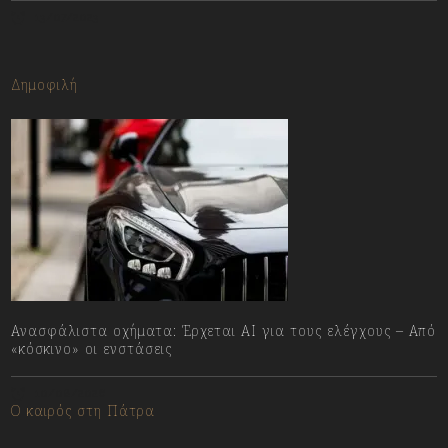
13/07/2023
Δημοφιλή
Ανασφάλιστα οχήματα: Έρχεται ΑΙ για τους ελέγχους – Από
«κόσκινο» οι ενστάσεις
10/08/2026
Ο καιρός στη Πάτρα