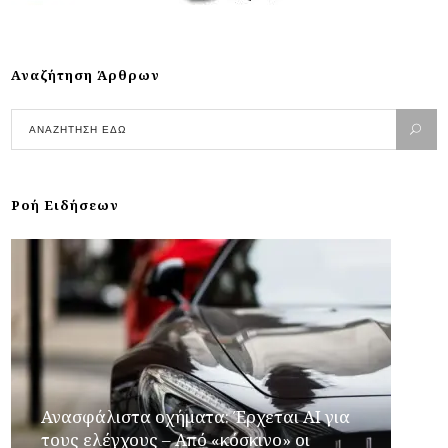
Αναζήτηση Άρθρων
Ροή Ειδήσεων
Ανασφάλιστα οχήματα: Έρχεται ΑΙ για
τους ελέγχους – Από «κόσκινο» οι