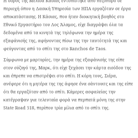
Η σορός της Μελίσα Κάσιας εντοπίστηκε από πεζοπόρο σε
περιοχή όπου η Δασική Υπηρεσία των ΗΠΑ εργαζόταν σε έργα
αποκατάστασης. Η Κάσιας, που ήταν διοικητική βοηθός στο
Εθνικό Εργαστήριο του Λος Άλαμος, είχε διαγράψει όλα τα
δεδομένα από τα κινητά της τηλέφωνα την ημέρα της
εξαφάνισής της, αφήνοντας πίσω της την ταυτότητά της και
φεύγοντας από το σπίτι της στο Ranchos de Taos.
Σύμφωνα με μαρτυρίες, την ημέρα της εξαφάνισής της είπε
στον σύζυγό της, Μαρκ, ότι είχε ξεχάσει την κάρτα εισόδου της
και έπρεπε να επιστρέψει στο σπίτι. Η κόρη τους, Σιέρα,
ανέφερε ότι η μητέρα της της άφησε ένα σάντουιτς και της είπε
ότι θα εργαζόταν από το σπίτι. Κάμερες ασφαλείας την
κατέγραψαν για τελευταία φορά να περπατά μόνη της στην
State Road 518, περίπου τρία μίλια από το σπίτι της.