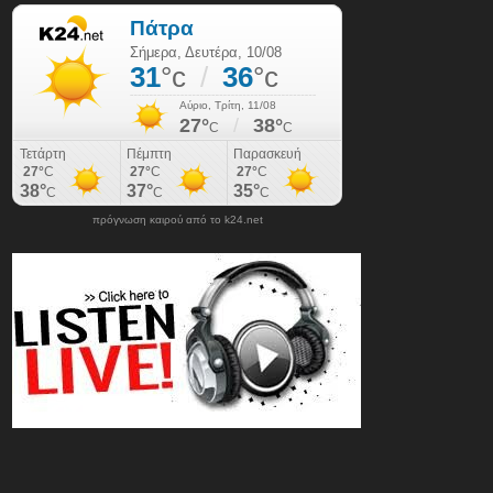
πρόγνωση καιρού από το k24.net