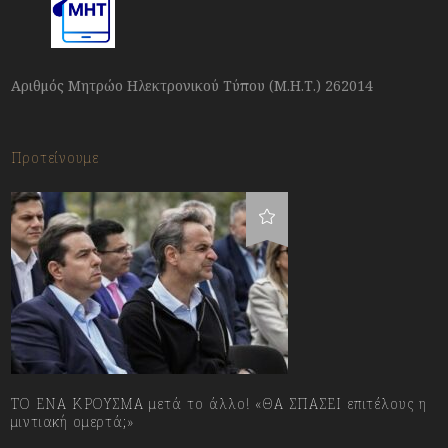
Αριθμός Μητρώο Ηλεκτρονικού Τύπου (Μ.Η.Τ.) 262014
Προτείνουμε
ΤΟ ΕΝΑ ΚΡΟΥΣΜΑ μετά το άλλο! «ΘΑ ΣΠΑΣΕΙ επιτέλους η
μιντιακή ομερτά;»