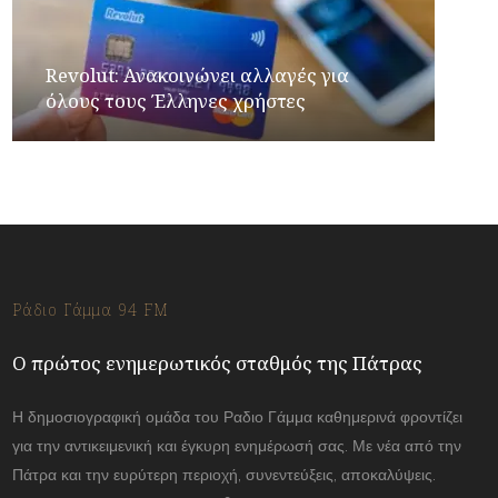
Revolut: Ανακοινώνει αλλαγές για
όλους τους Έλληνες χρήστες
Ράδιο Γάμμα 94 FM
Ο πρώτος ενημερωτικός σταθμός της Πάτρας
Η δημοσιογραφική ομάδα του Ραδιο Γάμμα καθημερινά φροντίζει
για την αντικειμενική και έγκυρη ενημέρωσή σας. Με νέα από την
Πάτρα και την ευρύτερη περιοχή, συνεντεύξεις, αποκαλύψεις.