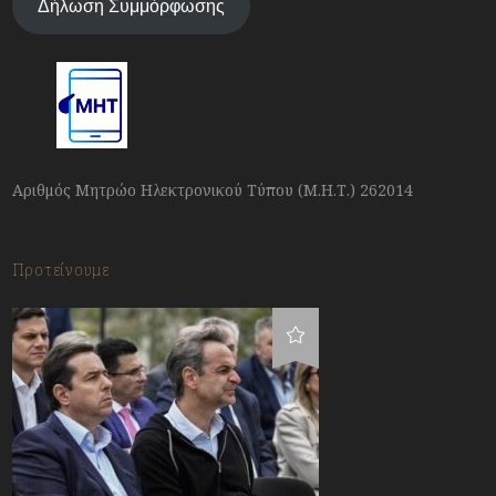
Δήλωση Συμμόρφωσης
Αριθμός Μητρώο Ηλεκτρονικού Τύπου (Μ.Η.Τ.) 262014
Προτείνουμε