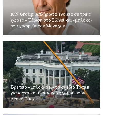
ION Group: Απλήρωτα ενοίκια σε τρεις
χώρες – Έξωση στο Σίδνεϊ και «μπλόκο»
στα γραφεία του Μονάχου
Εφετείο «μπλοκάρει» το σχέδιο Τραμπ
για κατασκευή αίθουσας χορού στον
Λευκό Οίκο