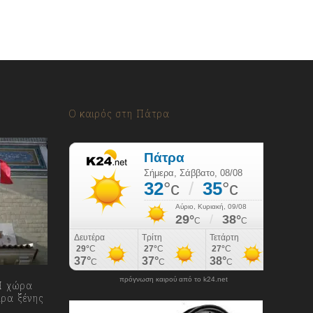
Ο καιρός στη Πάτρα
πρόγνωση καιρού από το k24.net
 Η χώρα
ιρα ξένης