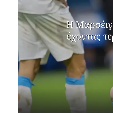
Η Μαρσέιγ
έχοντας τε