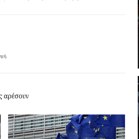
γμή.
ς αρέσουν