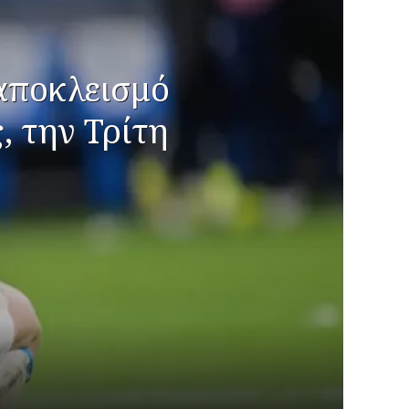
αποκλεισμό
, την Τρίτη