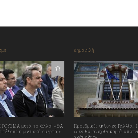
υμε
Δημοφιλή
ΡΟΥΣΜΑ μετά το άλλο! «ΘΑ
Προεδρικές εκλογές Γαλλία:
ιτέλους η μιντιακή ομερτά;»
«δεν θα ανεχθεί καμιά απόπε
ανάμειξης»