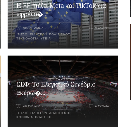
Η ΕΕ πιέζει Meta και TikTok για
«φρένο�...
08 ΑΥΓ 2026
0 ΣΧΌΛΙΑ
ΤΊΤΛΟΙ ΕΙΔΉΣΕΩΝ
,
ΠΟΛΙΤΙΣΜΌΣ
,
ΤΕΧΝΟΛΟΓΊΑ
,
ΥΓΕΊΑ
ΣΕΦ: Το Ελεγκτικό Συνέδριο
ακύρω�...
08 ΑΥΓ 2026
0 ΣΧΌΛΙΑ
ΤΊΤΛΟΙ ΕΙΔΉΣΕΩΝ
,
ΑΘΛΗΤΙΣΜΌΣ
,
ΚΟΙΝΩΝΊΑ
,
ΠΟΛΙΤΙΚΉ