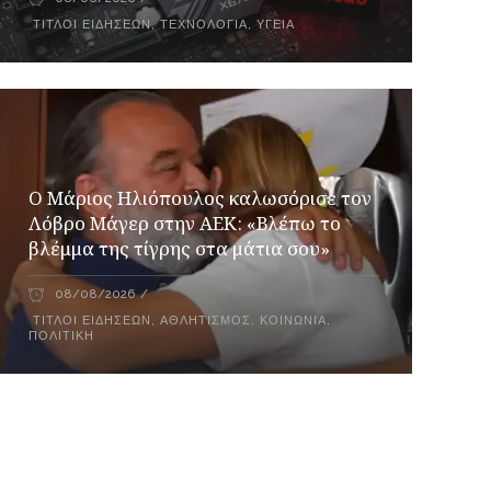
ΤΊΤΛΟΙ ΕΙΔΉΣΕΩΝ
,
ΤΕΧΝΟΛΟΓΊΑ
,
ΥΓΕΊΑ
Ο Μάριος Ηλιόπουλος καλωσόρισε τον
Λόβρο Μάγερ στην ΑΕΚ: «Βλέπω το
βλέμμα της τίγρης στα μάτια σου»
08/08/2026
ΤΊΤΛΟΙ ΕΙΔΉΣΕΩΝ
,
ΑΘΛΗΤΙΣΜΌΣ
,
ΚΟΙΝΩΝΊΑ
,
ΠΟΛΙΤΙΚΉ