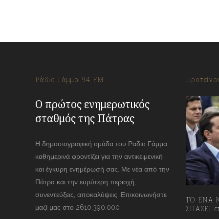
Ράδιο Γάμμα 94 FM
Προτείνο
Ο πρώτος ενημερωτικός
σταθμός της Πάτρας
Η δημοσιογραφική ομάδα του Ραδιο Γάμμα
καθημερινά φροντίζει για την αντικειμενική
και έγκυρη ενημέρωσή σας. Με νέα από την
Πάτρα και την ευρύτερη περιοχή,
συνεντεύξεις, αποκαλύψεις. Επικοινωνήστε
ΤΟ ΕΝΑ Κ
μαζί μας στο 2610.390.000
ΣΠΑΣΕΙ επ