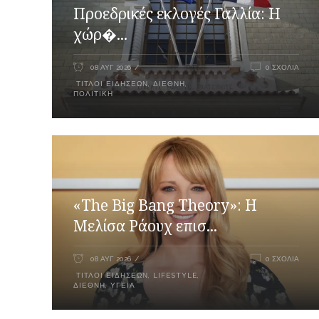
Προεδρικές εκλογές Γαλλία: Η
χώρ�...
08 ΑΥΓ 2026
0 ΣΧΌΛΙΑ
ΤΊΤΛΟΙ ΕΙΔΉΣΕΩΝ
,
ΔΙΕΘΝΉ
,
ΠΟΛΙΤΙΚΉ
«The Big Bang Theory»: Η
Μελίσα Ράουχ επισ...
08 ΑΥΓ 2026
0 ΣΧΌΛΙΑ
ΤΊΤΛΟΙ ΕΙΔΉΣΕΩΝ
,
LIFESTYLE
,
ΔΙΕΘΝΉ
,
ΥΓΕΊΑ