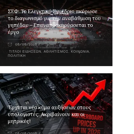
ΣΕΦ: Το Ελεγκτικό Συνέδριο ακύρωσε
το διαγωνισμό για την αναβάθμιση του
γηπέδου – Επαναπροκηρύσσεται το
έργο
08/08/2026
ΤΊΤΛΟΙ ΕΙΔΉΣΕΩΝ
,
ΑΘΛΗΤΙΣΜΌΣ
,
ΚΟΙΝΩΝΊΑ
,
ΠΟΛΙΤΙΚΉ
Έρχεται νέο κύμα αυξήσεων στους
υπολογιστές: Ακριβαίνουν και οι
μητρικές!
08/08/2026