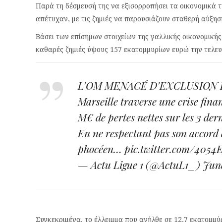
Παρά τη δέσμευσή της να εξισορροπήσει τα οικονομικά τ
απέτυχαν, με τις ζημιές να παρουσιάζουν σταθερή αύξησ
Βάσει των επίσημων στοιχείων της γαλλικής οικονομική
καθαρές ζημιές ύψους 157 εκατομμυρίων ευρώ την τελευτ
L’OM MENACÉ D’EXCLUSION D
Marseille traverse une crise fin
M€ de pertes nettes sur les 3 dern
En ne respectant pas son accord 
phocéen…
pic.twitter.com/4054
— Actu Ligue 1 (@ActuL1_)
June
Συγκεκριμένα, το έλλειμμα που ανήλθε σε 12,7 εκατομμύ