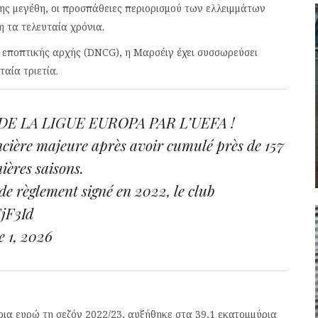
ης μεγέθη, οι προσπάθειες περιορισμού των ελλειμμάτων
η τα τελευταία χρόνια.
ς εποπτικής αρχής (DNCG), η Μαρσέιγ έχει συσσωρεύσει
αία τριετία.
E LA LIGUE EUROPA PAR L’UEFA !
ancière majeure après avoir cumulé près de 157
ières saisons.
de règlement signé en 2022, le club
EjF3Id
 1, 2026
ρια ευρώ τη σεζόν 2022/23, αυξήθηκε στα 39,1 εκατομμύρια