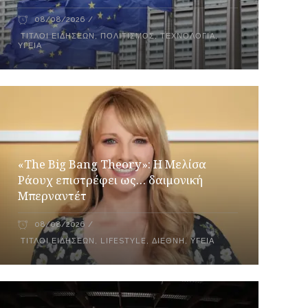
08/08/2026
ΤΊΤΛΟΙ ΕΙΔΉΣΕΩΝ
,
ΠΟΛΙΤΙΣΜΌΣ
,
ΤΕΧΝΟΛΟΓΊΑ
,
ΥΓΕΊΑ
«The Big Bang Theory»: Η Μελίσα
Ράουχ επιστρέφει ως… δαιμονική
Μπερναντέτ
08/08/2026
ΤΊΤΛΟΙ ΕΙΔΉΣΕΩΝ
,
LIFESTYLE
,
ΔΙΕΘΝΉ
,
ΥΓΕΊΑ