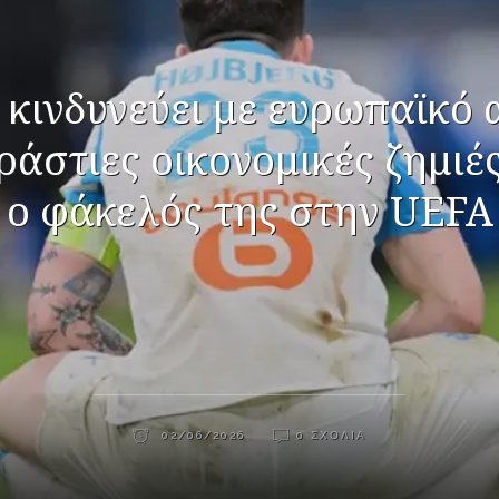
 κινδυνεύει με ευρωπαϊκό 
ράστιες οικονομικές ζημιές
ο φάκελός της στην UEFA
02/06/2026
0 ΣΧΌΛΙΑ