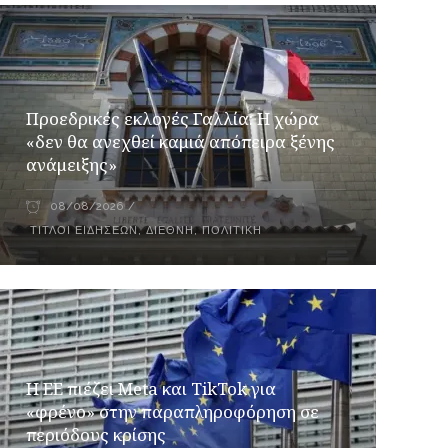
Προεδρικές εκλογές Γαλλία: Η χώρα
«δεν θα ανεχθεί καμιά απόπειρα ξένης
ανάμειξης»
08/08/2026
ΤΊΤΛΟΙ ΕΙΔΉΣΕΩΝ
,
ΔΙΕΘΝΉ
,
ΠΟΛΙΤΙΚΉ
Η ΕΕ πιέζει Meta και TikTok για
«φρένο» στην παραπληροφόρηση σε
περιόδους κρίσης