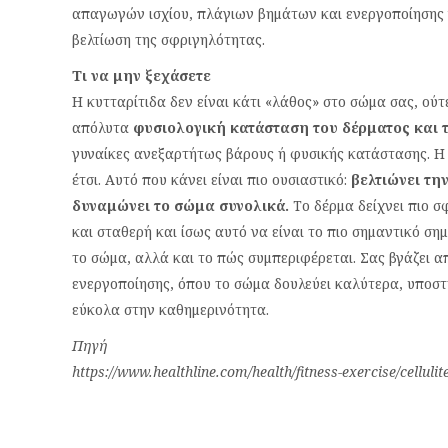
απαγωγών ισχίου, πλάγιων βημάτων και ενεργοποίησης
βελτίωση της σφριγηλότητας.
Τι να μην ξεχάσετε
Η κυτταρίτιδα δεν είναι κάτι «λάθος» στο σώμα σας, ούτε 
απόλυτα
φυσιολογική κατάσταση του δέρματος και 
γυναίκες ανεξαρτήτως βάρους ή φυσικής κατάστασης. Η ά
έτσι. Αυτό που κάνει είναι πιο ουσιαστικό:
βελτιώνει την
δυναμώνει το σώμα συνολικά.
Το δέρμα δείχνει πιο σφ
και σταθερή και ίσως αυτό να είναι το πιο σημαντικό σημ
το σώμα, αλλά και το πώς συμπεριφέρεται. Σας βγάζει α
ενεργοποίησης, όπου το σώμα δουλεύει καλύτερα, υποστη
εύκολα στην καθημερινότητα.
Πηγή
https://www.healthline.com/health/fitness-exercise/cellulit