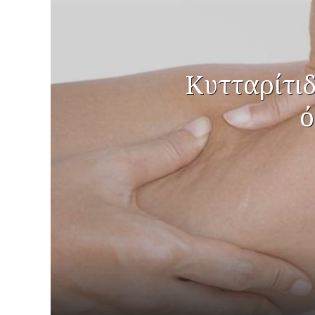
Κυτταρίτιδ
ό