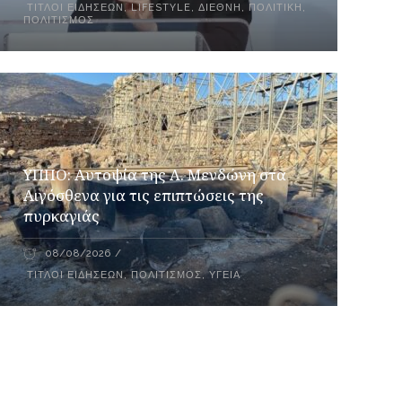
ΤΊΤΛΟΙ ΕΙΔΉΣΕΩΝ
,
LIFESTYLE
,
ΔΙΕΘΝΉ
,
ΠΟΛΙΤΙΚΉ
,
ΠΟΛΙΤΙΣΜΌΣ
ΥΠΠΟ: Αυτοψία της Λ. Μενδώνη στα
Αιγόσθενα για τις επιπτώσεις της
πυρκαγιάς
08/08/2026
ΤΊΤΛΟΙ ΕΙΔΉΣΕΩΝ
,
ΠΟΛΙΤΙΣΜΌΣ
,
ΥΓΕΊΑ