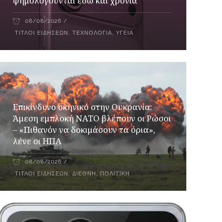
φημολογούνται εδώ και χρόνια
08/08/2026
ΤΊΤΛΟΙ ΕΙΔΉΣΕΩΝ
,
ΤΕΧΝΟΛΟΓΊΑ
,
ΥΓΕΊΑ
Επικίνδυνο σκηνικό στην Ουκρανία:
Άμεση εμπλοκή ΝΑΤΟ βλέπουν οι Ρώσοι
– «Πιθανόν να δοκιμάσουν τα όρια»,
λένε οι ΗΠΑ
08/08/2026
ΤΊΤΛΟΙ ΕΙΔΉΣΕΩΝ
,
ΔΙΕΘΝΉ
,
ΠΟΛΙΤΙΚΉ