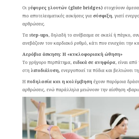
Οι γ
έφυρες γλουτών (glute bridges)
στοχεύουν άμεσα 
πιο αποτελεσματικές ασκήσεις για
σύσφιξη
, γιατί ενερ
αρθρώσεις.
Τα s
tep-ups
, δηλαδή το ανέβασμα σε σκαλί ή πάγκο, σ
ανεβάζουν τον καρδιακό ρυθμό, κάτι που ενισχύει την κ
Αερόβια άσκηση: Η «κυκλοφοριακή ώθηση»
Το γρήγορο περπάτημα,
ειδικά σε ανηφόρα
, είναι από
στη
λιποδιάλυση,
ενεργοποιεί τα πόδια και βελτιώνει τη
Η
ποδηλασία και η κολύμβηση
έχουν παρόμοια δράση,
αρθρώσεις, ενώ παράλληλα μειώνουν την αίσθηση «βαριώ