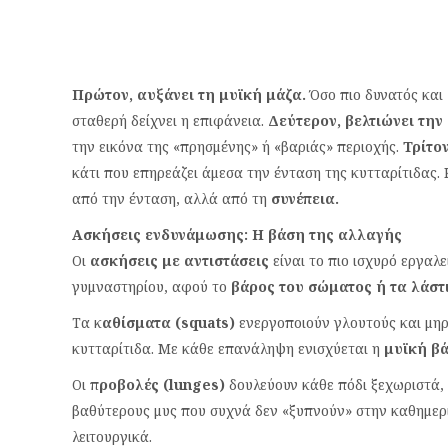
Πρώτον, αυξάνει τη μυϊκή μάζα.
Όσο πιο δυνατός και 
σταθερή δείχνει η επιφάνεια.
Δεύτερον, βελτιώνει την
την εικόνα της «πρησμένης» ή «βαριάς» περιοχής.
Τρίτο
κάτι που επηρεάζει άμεσα την ένταση της κυτταρίτιδας. Κ
από την ένταση, αλλά από τη
συνέπεια.
Ασκήσεις ενδυνάμωσης: Η βάση της αλλαγής
Οι
ασκήσεις με αντιστάσεις
είναι το πιο ισχυρό εργαλ
γυμναστηρίου, αφού το
βάρος του σώματος ή τα λάσ
Τα κ
αθίσματα (squats)
ενεργοποιούν γλουτούς και μηρ
κυτταρίτιδα. Με κάθε επανάληψη ενισχύεται η
μυϊκή β
Οι π
ροβολές (lunges)
δουλεύουν κάθε πόδι ξεχωριστά,
βαθύτερους μυς που συχνά δεν «ξυπνούν» στην καθημερι
λειτουργικά.