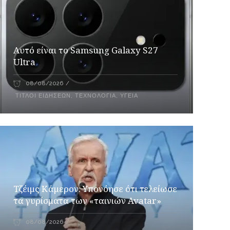
Αυτό είναι το Samsung Galaxy S27
Ultra
08/08/2026
ΤΊΤΛΟΙ ΕΙΔΉΣΕΩΝ
,
ΤΕΧΝΟΛΟΓΊΑ
,
ΥΓΕΊΑ
Τζέιμς Κάμερον: Υπονόησε ότι τελείωσε
τα γυρίσματα των «ταινιών Avatar»
08/08/2026