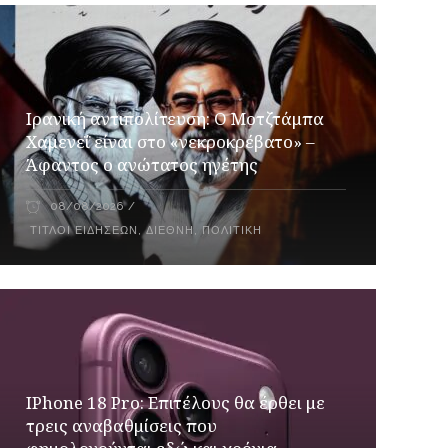
Ιρανική αντιπολίτευση: Ο Μοτζτάμπα
Χαμενεΐ είναι στο «νεκροκρέβατο» –
Άφαντος ο ανώτατος ηγέτης
08/08/2026
ΤΊΤΛΟΙ ΕΙΔΉΣΕΩΝ
,
ΔΙΕΘΝΉ
,
ΠΟΛΙΤΙΚΉ
IPhone 18 Pro: Επιτέλους θα έρθει με
τρεις αναβαθμίσεις που