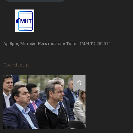
Αριθμός Μητρώο Ηλεκτρονικού Τύπου (Μ.Η.Τ.) 262014
Προτείνουμε