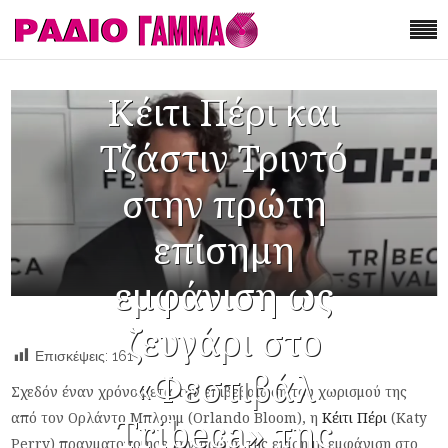
Κέιτι Πέρι και
Τζάστιν Τριντό
στην πρώτη
επίσημη
εμφάνιση ως
ζευγάρι στο
Επισκέψεις:
161
«Φεστιβάλ
Σχεδόν έναν χρόνο μετά την επιβεβαίωση του χωρισμού της
από τον Ορλάντο Μπλουμ (Orlando Bloom), η
Κέιτι Πέρι
(Katy
Tribeca» της
Perry) πραγματοποίησε την πρώτη της επίσημη εμφάνιση στο