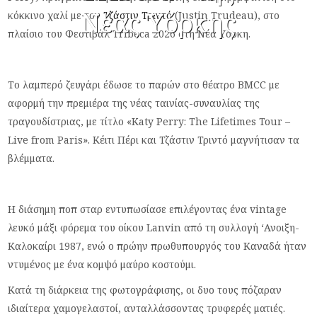
Νέας Υόρκης
κόκκινο χαλί με τον
Τζάστιν Τριντό
(Justin Trudeau), στο
πλαίσιο του Φεστιβάλ Tribeca 2026 στη Νέα Υόρκη.
Το λαμπερό ζευγάρι έδωσε το παρών στο θέατρο BMCC με
αφορμή την πρεμιέρα της νέας ταινίας-συναυλίας της
τραγουδίστριας, με τίτλο «Katy Perry: The Lifetimes Tour –
Live from Paris». Κέιτι Πέρι και Τζάστιν Τριντό μαγνήτισαν τα
βλέμματα.
Η διάσημη ποπ σταρ εντυπωσίασε επιλέγοντας ένα vintage
λευκό μάξι φόρεμα του οίκου Lanvin από τη συλλογή ‘Ανοιξη-
Καλοκαίρι 1987, ενώ ο πρώην πρωθυπουργός του Καναδά ήταν
ντυμένος με ένα κομψό μαύρο κοστούμι.
Κατά τη διάρκεια της φωτογράφισης, οι δυο τους πόζαραν
ιδιαίτερα χαμογελαστοί, ανταλλάσσοντας τρυφερές ματιές.