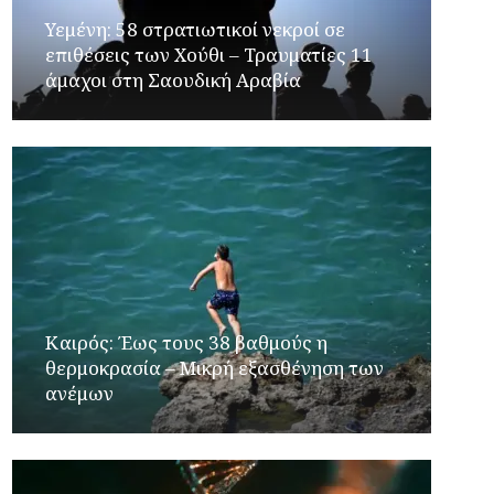
Υεμένη: 58 στρατιωτικοί νεκροί σε
επιθέσεις των Χούθι – Τραυματίες 11
άμαχοι στη Σαουδική Αραβία
Καιρός: Έως τους 38 βαθμούς η
θερμοκρασία – Μικρή εξασθένηση των
ανέμων