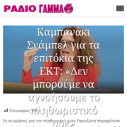
Καμπανάκι
Σνάμπελ για τα
επιτόκια της
ΕΚΤ: «Δεν
μπορούμε να
αγνοήσουμε το
πληθωριστικό
Επισκέψεις:
186
σοκ»
Οι εκτιμήσεις για τον πληθωρισμό στην Ευρωζώνη παραμένουν