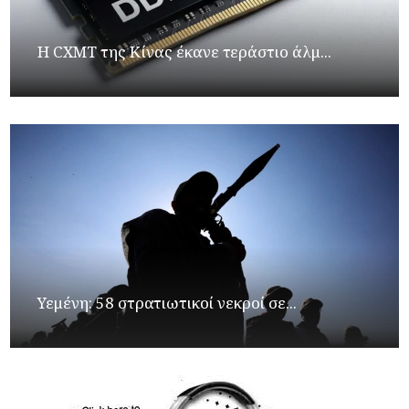
Η CXMT της Κίνας έκανε τεράστιο άλμ...
Υεμένη: 58 στρατιωτικοί νεκροί σε...