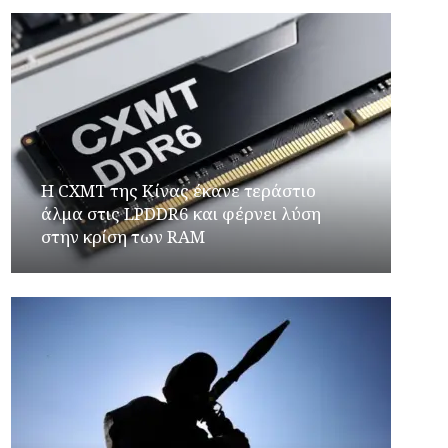
Η CXMT της Κίνας έκανε τεράστιο
άλμα στις LPDDR6 και φέρνει λύση
στην κρίση των RAM