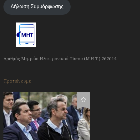
Δήλωση Συμμόρφωσης
Αριθμός Μητρώο Ηλεκτρονικού Τύπου (Μ.Η.Τ.) 262014
Προτείνουμε