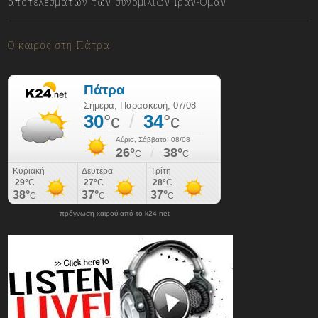
αποτελεσμάτων των συνομιλιών Ιράν-Ομάν
07/08/2026
Ο καιρός στη Πάτρα
πρόγνωση καιρού από το k24.net