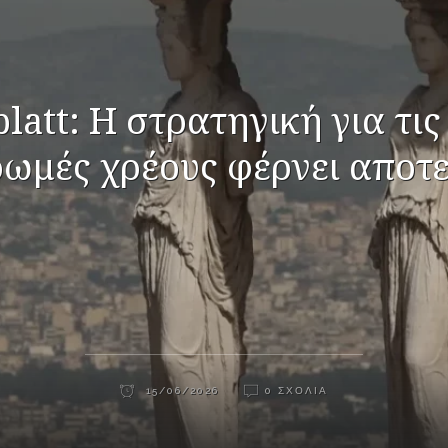
latt: Η στρατηγική για τι
ωμές χρέους φέρνει αποτ
15/06/2026
0 ΣΧΌΛΙΑ