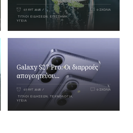
07 ΑΥΓ 2026
0 ΣΧΌΛΙΑ
ΤΊΤΛΟΙ ΕΙΔΉΣΕΩΝ
,
ΕΠΙΣΤΉΜΗ
,
ΥΓΕΊΑ
Galaxy S27 Pro: Οι διαρροές
απογοητεύου...
07 ΑΥΓ 2026
0 ΣΧΌΛΙΑ
ΤΊΤΛΟΙ ΕΙΔΉΣΕΩΝ
,
ΤΕΧΝΟΛΟΓΊΑ
,
ΥΓΕΊΑ