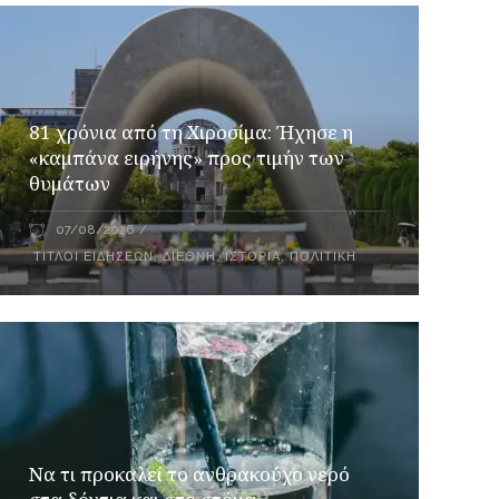
81 χρόνια από τη Χιροσίμα: Ήχησε η
«καμπάνα ειρήνης» προς τιμήν των
θυμάτων
07/08/2026
ΤΊΤΛΟΙ ΕΙΔΉΣΕΩΝ
,
ΔΙΕΘΝΉ
,
ΙΣΤΟΡΊΑ
,
ΠΟΛΙΤΙΚΉ
Να τι προκαλεί το ανθρακούχο νερό