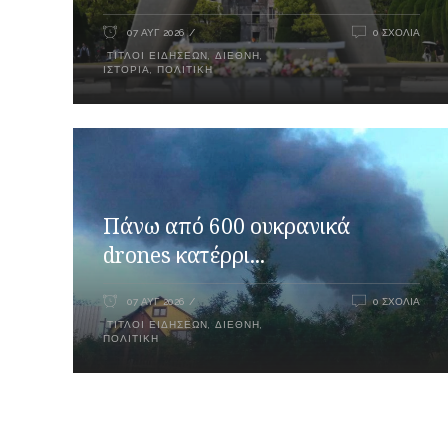
07 ΑΥΓ 2026
0 ΣΧΌΛΙΑ
ΤΊΤΛΟΙ ΕΙΔΉΣΕΩΝ
,
ΔΙΕΘΝΉ
,
ΙΣΤΟΡΊΑ
,
ΠΟΛΙΤΙΚΉ
Πάνω από 600 ουκρανικά
drones κατέρρι...
07 ΑΥΓ 2026
0 ΣΧΌΛΙΑ
ΤΊΤΛΟΙ ΕΙΔΉΣΕΩΝ
,
ΔΙΕΘΝΉ
,
ΠΟΛΙΤΙΚΉ