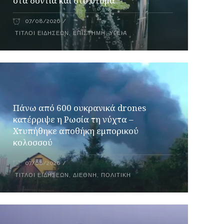
στα δόντια και στο στόμα
07/08/2026
ΤΊΤΛΟΙ ΕΙΔΉΣΕΩΝ
,
ΕΠΙΣΤΉΜΗ
,
ΥΓΕΊΑ
Πάνω από 600 ουκρανικά drones
κατέρριψε η Ρωσία τη νύχτα –
Χτυπήθηκε αποθήκη εμπορικού
κολοσσού
07/08/2026
ΤΊΤΛΟΙ ΕΙΔΉΣΕΩΝ
,
ΔΙΕΘΝΉ
,
ΠΟΛΙΤΙΚΉ