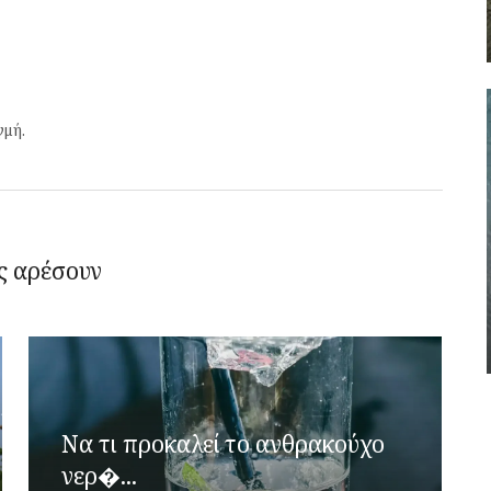
γμή.
ς αρέσουν
Να τι προκαλεί το ανθρακούχο
νερ�...