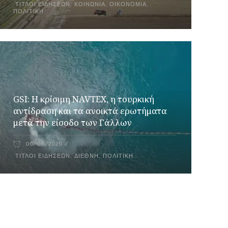
ΤΊΤΛΟΙ ΕΙΔΉΣΕΩΝ
,
ΚΟΙΝΩΝΊΑ
,
ΟΙΚΟΝΟΜΊΑ
,
ΠΟΛΙΤΙΚΉ
GSI: Η κρίσιμη NAVTEX, η τουρκική
αντίδραση και τα ανοικτά ερωτήματα
μετά την είσοδο των Γάλλων
06/08/2026
ΤΊΤΛΟΙ ΕΙΔΉΣΕΩΝ
,
ΔΙΕΘΝΉ
,
ΠΟΛΙΤΙΚΉ