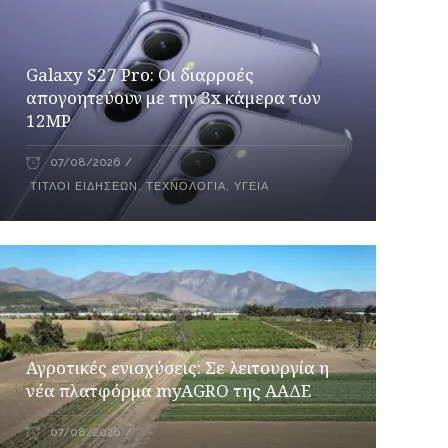
Galaxy S27 Pro: Οι διαρροές
απογοητεύουν με την 3x κάμερα των
12MP
07/08/2026
ΤΊΤΛΟΙ ΕΙΔΉΣΕΩΝ
,
ΤΕΧΝΟΛΟΓΊΑ
,
ΥΓΕΊΑ
Αγροτικές ενισχύσεις: Σε λειτουργία η
νέα πλατφόρμα myAGRO της ΑΑΔΕ
07/08/2026