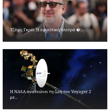
Τζέιμς Γκρέι: H εφιαλτική πλευρά �...
H NASA ανανεώνει τη ζωή του Voyager 2
με...