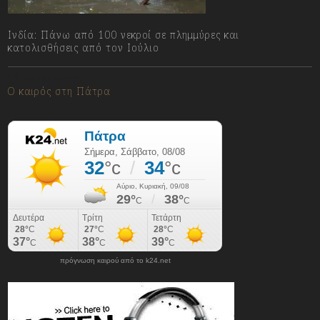
Ινδία: Πάνω από 100 νεκροί σε πλημμύρες και
κατολισθήσεις από τον Ιούλιο
08/08/2026
Ο καιρός στη Πάτρα
πρόγνωση καιρού από το k24.net