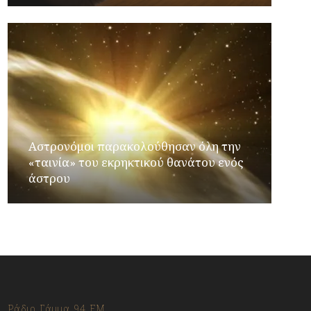
Αστρονόμοι παρακολούθησαν όλη την
«ταινία» του εκρηκτικού θανάτου ενός
άστρου
Ράδιο Γάμμα 94 FM