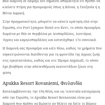
Μια διαμονή σε σαφάρι δεν σημαίνει απαραίτητα ότι πρέπει να
κλείσετε πτήση για προορισμούς όπως η Κένυα, η Τανζανία ή η
Νότια Αφρική.
Στην πραγματικότητα, μπορείτε να κάνετε κράτηση εδώ στην
Ευρώπη, στο Port Lympne Hotel στο Κεντ, το οποίο προσφέρει
δωμάτια με θέα σε περιβόλια με λεοπαρδάλεις, λιοντάρια,
τίγρεις και καμηλοπαρδάλεις και κατατάχθηκε 17ο συνολικά.
Η διαμονή σας προσφέρει και κάτι πίσω, καθώς τα χρήματα που
συγκεντρώνονται διατίθενται για τη φροντίδα της άγριας ζωής
στις εγκαταστάσεις, καθώς και στο Ίδρυμα Aspinall, το οποίο
έχει βοηθήσει στην απελευθέρωση εκατοντάδων ζώων στη
φύση.
Apukka Resort Rovaniemi, Φινλανδία
Καταλαμβάνοντας την 19η θέση, και ως τελευταία καταχώριση
από την Ευρώπη, το Apukka Resort Rovaniemi είναι μια
διαμονή που πρέπει να βιώσετε αν θέλετε να δείτε το Βόρειο