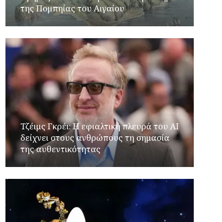
της Πομπηίας του Αιγαίου
Τζέιμς Γκρέι: H εφιαλτική πλευρά του ΑI
δείχνει στους ανθρώπους τη σημασία
της αυθεντικότητας