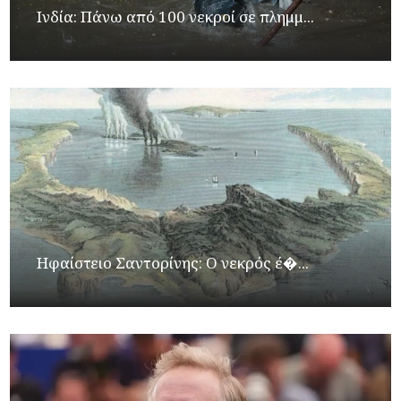
Ινδία: Πάνω από 100 νεκροί σε πλημμ...
Ηφαίστειο Σαντορίνης: Ο νεκρός έ�...