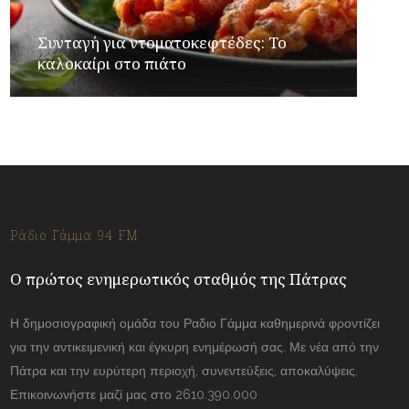
Συνταγή για ντοματοκεφτέδες: Το
καλοκαίρι στο πιάτο
Ράδιο Γάμμα 94 FM
Ο πρώτος ενημερωτικός σταθμός της Πάτρας
Η δημοσιογραφική ομάδα του Ραδιο Γάμμα καθημερινά φροντίζει
για την αντικειμενική και έγκυρη ενημέρωσή σας. Με νέα από την
Πάτρα και την ευρύτερη περιοχή, συνεντεύξεις, αποκαλύψεις.
Επικοινωνήστε μαζί μας στο 2610.390.000