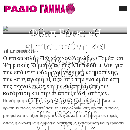
Φίλιπ Ρόγκ: «Η
εμπιστοσύνη και
Επισκέψεις:
157
η λογοδοσία
Ο επικεφαλής Παγκόσμιου Δημόσιου Τομέα και
Ψηφιακής Κυριαρχίας της Microsoft μιλάει για
παίζουν
την επόμενη φάση της τεχνητή νοημοσύνης,
την «παγαγωγή αξίας» από την ενσωμάτωση
κεντρικό ρόλο
της τεχνολογίας και τις ευκαιρίες από την
κατάρτιση και την ανάπτυξη δεξιοτήτων.
στην εφαρμογή
Ησυζήτηση για την
τεχνητή νοημοσύνη
μετατοπίζεται. Από το
ερώτημα ποιος αναπτύσσει την τεχνολογία, στο ερώτημα ποιος
της τεχνητής
μπορεί να την αξιοποιήσει πιο αποτελεσματικά, ειδικά σε τομείς
νοημοσύνη»
όπως η οικονομία η δημόσια διοίκηση, η εκπαίδευση και η εργασία.