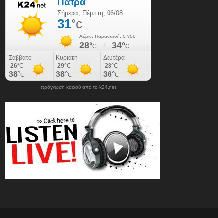
πρόγνωση καιρού από το k24.net