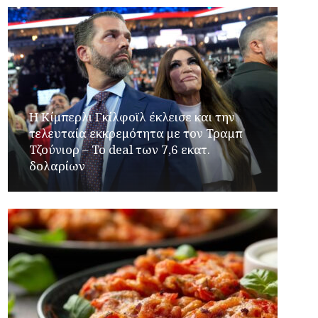
Η Κίμπερλι Γκίλφοϊλ έκλεισε και την
τελευταία εκκρεμότητα με τον Τραμπ
Τζούνιορ – Το deal των 7,6 εκατ.
δολαρίων