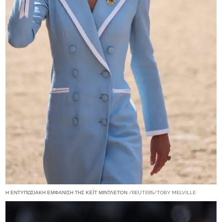
Η ΕΝΤΥΠΩΣΙΑΚΉ ΕΜΦΆΝΙΣΗ ΤΗΣ ΚΈΙΤ ΜΊΝΤΛΕΤΟΝ /REUTERS/TOBY MELVILLE