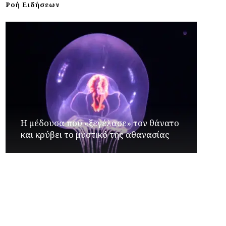
Ροή Ειδήσεων
Η μέδουσα που «ξεγέλασε» τον θάνατο
και κρύβει το μυστικό της αθανασίας
Γιώργος Καρβουνιάρης – Δημήτρης
Παλούμπης στο Ράδιο Γάμμα 94FM