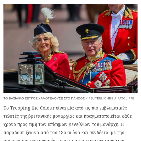
ΤΟ ΒΑΣΙΛΙΚΌ ΖΕΎΓΟΣ ΧΑΜΟΓΕΛΟΎΣΕ ΣΤΟ ΠΛΉΘΟΣ / REUTERS/CHRIS J. RATCLIFFE
Το Trooping the Colour είναι μία από τις πιο εμβληματικές
τελετές της βρετανικής μοναρχίας και πραγματοποιείται κάθε
χρόνο προς τιμή των επίσημων γενεθλίων του μονάρχη. Η
παράδοση ξεκινά από τον 18ο αιώνα και συνδέεται με την
παρουσίαση των σημαιών των στρατιωτικών συνταγμάτων