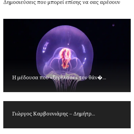
Δημοσιεύσεις που μπορεί επίσης να σας αρέσουν
Η μέδουσα που «ξεγέλασε» τον θάν�...
Γιώργος Καρβουνιάρης – Δημήτρ...