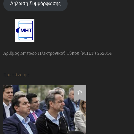
Δήλωση Συμμόρφωσης
Αριθμός Μητρώο Ηλεκτρονικού Τύπου (Μ.Η.Τ.) 262014
Προτείνουμε