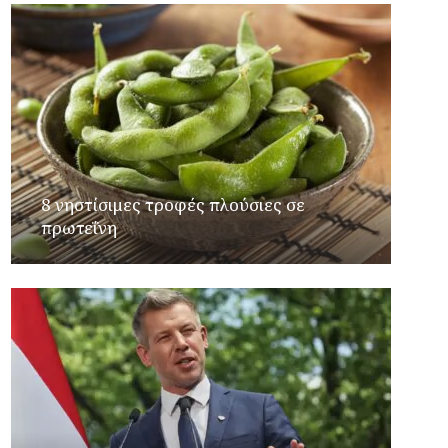
8 νηστίσιμες τροφές πλούσιες σε
πρωτεΐνη