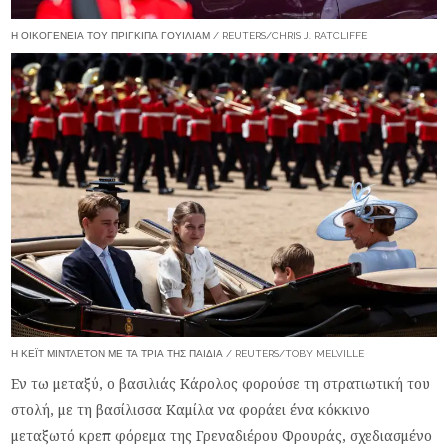
Η ΟΙΚΟΓΈΝΕΙΑ ΤΟΥ ΠΡΊΓΚΙΠΑ ΓΟΥΊΛΙΑΜ / REUTERS/CHRIS J. RATCLIFFE
Η ΚΈΙΤ ΜΊΝΤΛΕΤΟΝ ΜΕ ΤΑ ΤΡΊΑ ΤΗΣ ΠΑΙΔΙΆ / REUTERS/TOBY MELVILLE
Εν τω μεταξύ, ο βασιλιάς Κάρολος φορούσε τη στρατιωτική του
στολή, με τη βασίλισσα Καμίλα να φοράει ένα κόκκινο
μεταξωτό κρεπ φόρεμα της Γρεναδιέρου Φρουράς, σχεδιασμένο