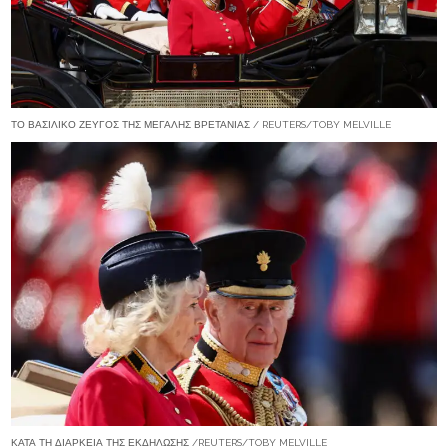
ΤΟ ΒΑΣΙΛΙΚΌ ΖΕΎΓΟΣ ΤΗΣ ΜΕΓΆΛΗΣ ΒΡΕΤΑΝΊΑΣ / REUTERS/TOBY MELVILLE
ΚΑΤΆ ΤΗ ΔΙΆΡΚΕΙΑ ΤΗΣ ΕΚΔΉΛΩΣΗΣ /REUTERS/TOBY MELVILLE