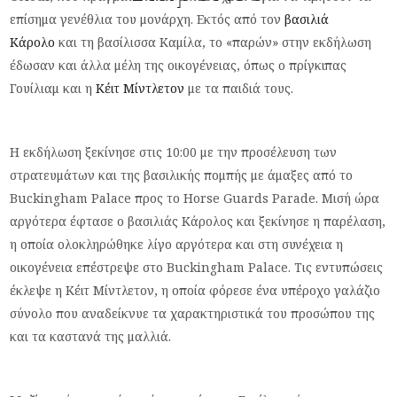
επίσημα γενέθλια του μονάρχη. Εκτός από τον
βασιλιά
Κάρολο
και τη βασίλισσα Καμίλα, το «παρών» στην εκδήλωση
έδωσαν και άλλα μέλη της οικογένειας, όπως ο πρίγκιπας
Γουίλιαμ και η
Κέιτ Μίντλετον
με τα παιδιά τους.
Η εκδήλωση ξεκίνησε στις 10:00 με την προσέλευση των
στρατευμάτων και της βασιλικής πομπής με άμαξες από το
Buckingham Palace προς το Horse Guards Parade. Μισή ώρα
αργότερα έφτασε ο βασιλιάς Κάρολος και ξεκίνησε η παρέλαση,
η οποία ολοκληρώθηκε λίγο αργότερα και στη συνέχεια η
οικογένεια επέστρεψε στο Buckingham Palace. Τις εντυπώσεις
έκλεψε η Κέιτ Μίντλετον, η οποία φόρεσε ένα υπέροχο γαλάζιο
σύνολο που αναδείκνυε τα χαρακτηριστικά του προσώπου της
και τα καστανά της μαλλιά.