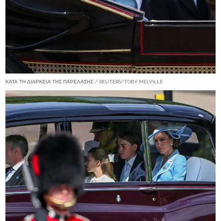
ΚΑΤΆ ΤΗ ΔΙΆΡΚΕΙΑ ΤΗΣ ΠΑΡΈΛΑΣΗΣ / REUTERS/TOBY MELVILLE