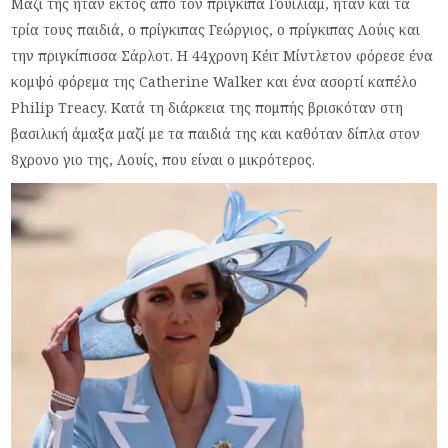
Μαζί της ήταν εκτός από τον πρίγκιπα Γουίλιαμ, ήταν και τα
τρία τους παιδιά, ο πρίγκιπας Γεώργιος, ο πρίγκιπας Λούις και
την πριγκίπισσα Σάρλοτ. Η 44χρονη Κέιτ Μίντλετον φόρεσε ένα
κομψό φόρεμα της Catherine Walker και ένα ασορτί καπέλο
Philip Treacy. Κατά τη διάρκεια της πομπής βρισκόταν στη
βασιλική άμαξα μαζί με τα παιδιά της και καθόταν δίπλα στον
8χρονο γιο της, Λουίς, που είναι ο μικρότερος.