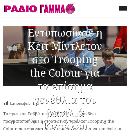
Εντυπωσίασε η
Κέιτ Μίντλετον
στο Trooping
the Colour για
τα επίσημα
γενέθλια του
Επισκέψεις:
146
βασιλιά
Το πρωί του Σαββάτου (13.06.2026) στο Λονδίνο
πραγματοποιήθηκε η στρατιωτική παρέλασηTrooping the
Καρόλου
Colour, που πραγματοποιείται κάθε χρόνο για να τιμηθούν τα