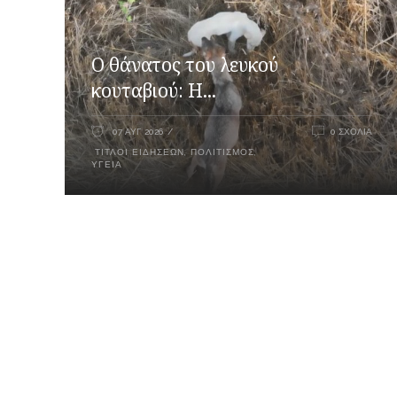
Ο θάνατος του λευκού
κουταβιού: Η...
07 ΑΥΓ 2026
0 ΣΧΌΛΙΑ
ΤΊΤΛΟΙ ΕΙΔΉΣΕΩΝ
,
ΠΟΛΙΤΙΣΜΌΣ
,
ΥΓΕΊΑ