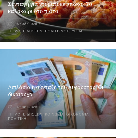
Συνταγή για ντοματοκεφτέδες: Το
καλοκαίρι στο πιάτο
07/08/2026
ΤΊΤΛΟΙ ΕΙΔΉΣΕΩΝ
,
ΠΟΛΙΤΙΣΜΌΣ
,
ΥΓΕΊΑ
Διπλάσια η σύνταξη του Αυγούστου: Οι
δικαιούχοι
07/08/2026
ΤΊΤΛΟΙ ΕΙΔΉΣΕΩΝ
,
ΚΟΙΝΩΝΊΑ
,
ΟΙΚΟΝΟΜΊΑ
,
ΠΟΛΙΤΙΚΉ