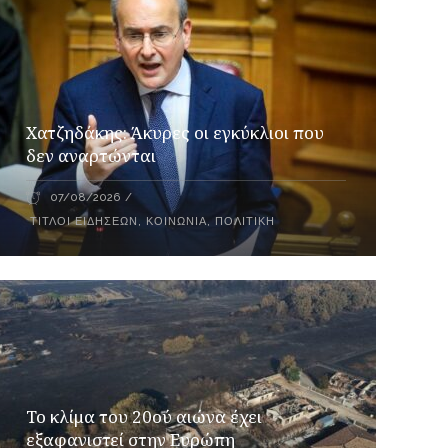
Xατζηδάκης: Άκυρες οι εγκύκλιοι που
δεν αναρτώνται
07/08/2026
ΤΊΤΛΟΙ ΕΙΔΉΣΕΩΝ
,
ΚΟΙΝΩΝΊΑ
,
ΠΟΛΙΤΙΚΉ
Το κλίμα του 20ού αιώνα έχει
εξαφανιστεί στην Ευρώπη