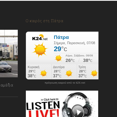
Ο καιρός στη Πάτρα
πρόγνωση καιρού από το k24.net
 αμάξια