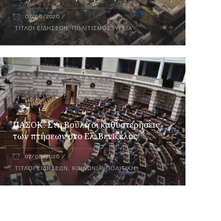
07/08/2026
ΤΊΤΛΟΙ ΕΙΔΉΣΕΩΝ
,
ΠΟΛΙΤΙΣΜΌΣ
,
ΥΓΕΊΑ
ΠΑΣΟΚ: Στη Βουλή οι καθυστερήσεις
των πτήσεων στο Ελ. Βενιζέλος
07/08/2026
ΤΊΤΛΟΙ ΕΙΔΉΣΕΩΝ
,
ΚΟΙΝΩΝΊΑ
,
ΠΟΛΙΤΙΚΉ