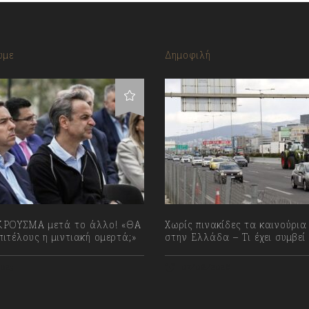
υμε
Δημοφιλή
ΡΟΥΣΜΑ μετά το άλλο! «ΘΑ
Χωρίς πινακίδες τα καινούρια
ιτέλους η μιντιακή ομερτά;»
στην Ελλάδα – Τι έχει συμβεί
023
07/08/2026