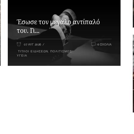
Έσωσε τον μεγάλο αντίπαλό
του. Γι...
07 ΑΥΓ 2026
0 ΣΧΌΛΙΑ
ΤΊΤΛΟΙ ΕΙΔΉΣΕΩΝ
,
ΠΟΛΙΤΙΣΜΌΣ
,
ΥΓΕΊΑ