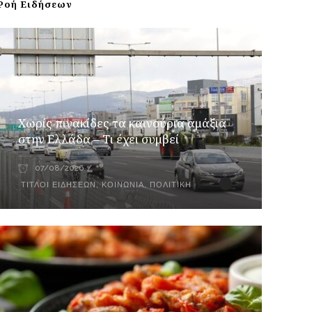
Ροή Ειδήσεων
Χωρίς πινακίδες τα καινούρια αμάξια
στην Ελλάδα – Τι έχει συμβεί
07/08/2026
ΤΊΤΛΟΙ ΕΙΔΉΣΕΩΝ
,
ΚΟΙΝΩΝΊΑ
,
ΠΟΛΙΤΙΚΉ