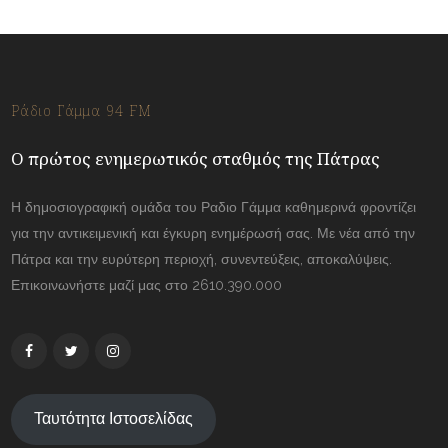
Ράδιο Γάμμα 94 FM
Ο πρώτος ενημερωτικός σταθμός της Πάτρας
Η δημοσιογραφική ομάδα του Ραδιο Γάμμα καθημερινά φροντίζει
για την αντικειμενική και έγκυρη ενημέρωσή σας. Με νέα από την
Πάτρα και την ευρύτερη περιοχή, συνεντεύξεις, αποκαλύψεις.
Επικοινωνήστε μαζί μας στο 2610.390.000
Ταυτότητα Ιστοσελίδας