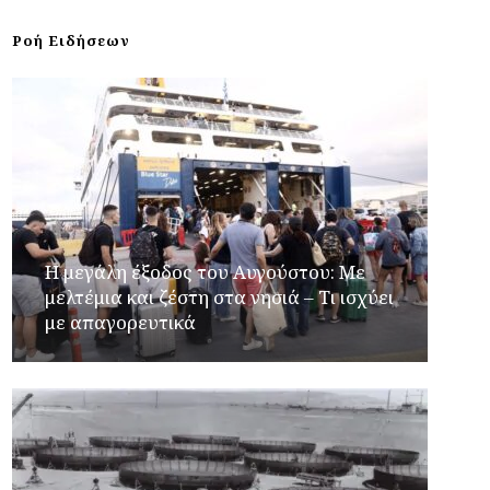
Ροή Ειδήσεων
Η μεγάλη έξοδος του Αυγούστου: Με
μελτέμια και ζέστη στα νησιά – Τι ισχύει
με απαγορευτικά