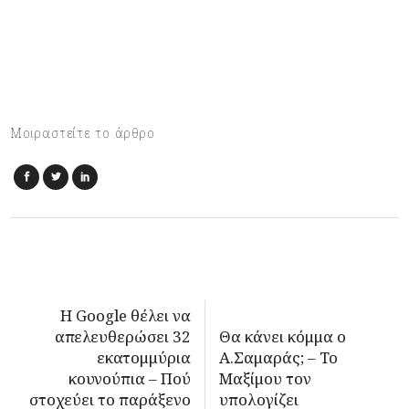
Μοιραστείτε το άρθρο
Η Google θέλει να
απελευθερώσει 32
Θα κάνει κόμμα ο
εκατομμύρια
Α.Σαμαράς; – Το
κουνούπια – Πού
Μαξίμου τον
στοχεύει το παράξενο
υπολογίζει