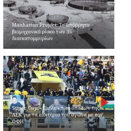
Manhattan Project: Το απόρρητο
βιομηχανικό ρίσκο των 35
δισεκατομμυρίων
Super Cup: «Τρέλα» των οπαδών της
ΑΕΚ για τα εισιτήρια του αγώνα με τον
ΟΦΗ