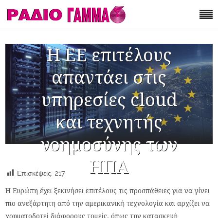
Η EE επιτέλους
απαντάει στις
υπηρεσίες cloud
και τεχνητής
νοημοσύνης των
ΗΠΑ
Επισκέψεις:
217
Η Ευρώπη έχει ξεκινήσει επιτέλους τις προσπάθειες για να γίνει
πιο ανεξάρτητη από την αμερικανική τεχνολογία και αρχίζει να
χρηματοδοτεί διάφορους τομείς, όπως την κατασκευή