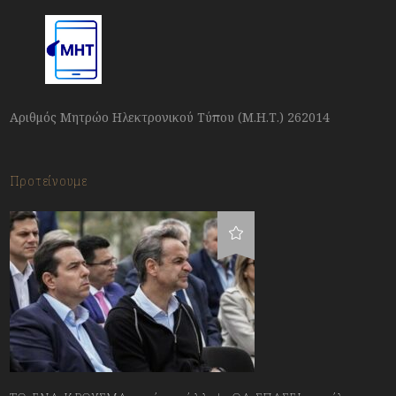
Αριθμός Μητρώο Ηλεκτρονικού Τύπου (Μ.Η.Τ.) 262014
Προτείνουμε