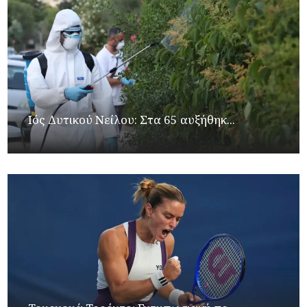
Ιός Δυτικού Νείλου: Στα 65 αυξήθηκ...