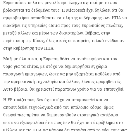
Ευρωπαίους πελάτες μεγαλύτερο έλεγχο σχετικά με το πού
βρίσκονται τα δεδομένα τους. Η Microsoft έχει δηλώσει ότι θα
αμφισβητήσει οποιαδήποτε εντολή της κυβέρνησης των ΗΠΑ να
διακόψει τις υπηρεσίες cloud προς τους Ευρωπαίους πελάτες,
μεταξύ άλλων και μέσω των δικαστηρίων. Βέβαια, στην
περίπτωση της Κίνας, όλες αυτές οι εταιρείες τελικά ενέδωσαν
στην κυβέρνηση των ΗΠΑ.
Μαζί με όλα αυτά, η Ευρώπη θέλει να αναθεωρήσει και τον
νόμο για τα chips, με στόχο να δημιουργήσει εγχώρια
παραγωγή ημιαγωγών, ώστε να μην εξαρτάται καθόλου από
την αμερικανική τεχνολογία και άλλους ξένους προμηθευτές.
Αυτό βέβαια, θα χρειαστεί παραπάνω χρόνο για να επιτευχθεί.
Η ΕΕ τονίζει πως δεν έχει στόχο να απομονωθεί και να
αποσυνδεθεί τεχνολογικά από τον υπόλοιπο κόσμο, όμως
θεωρεί πως πρέπει να δημιουργηθούν στρατηγικά αντίβαρα,
ώστε να εξασφαλίσει έτσι πως δεν θα έχει ποτέ πρόβλημα στο
μέλλον. Με τις ΗΠΑ να κάνουν ότι περνάει από το χέρι τους για