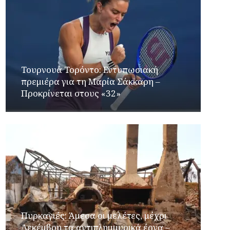
Τουρνουά Τορόντο: Εντυπωσιακή
πρεμιέρα για τη Μαρία Σάκκαρη –
Προκρίνεται στους «32»
Πυρκαγιές: Άμεσα οι μελέτες, μέχρι
Δεκέμβρη τα αντιπλημμυρικά έργα –