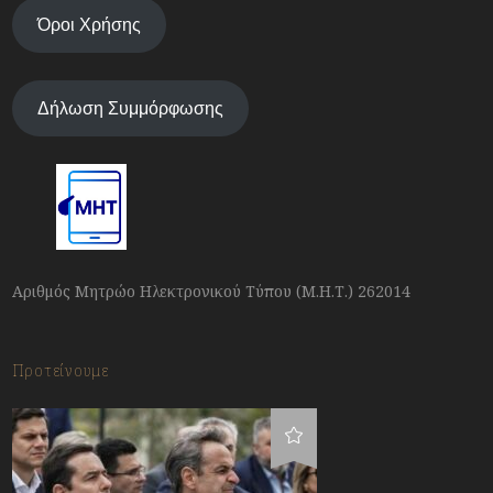
Όροι Χρήσης
Δήλωση Συμμόρφωσης
Αριθμός Μητρώο Ηλεκτρονικού Τύπου (Μ.Η.Τ.) 262014
Προτείνουμε