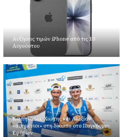
Αυξήσεις τιμών iPhone από τις 10
Αυγούστου
Κωπηλασία: Χιώτης και Αλεξίου
«ασημένιοι» στη δίκωπο στο Παγκόσμιο
Εφήβων