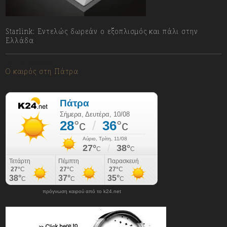
Starlink: Εντελώς δωρεάν ο εξοπλισμός και πάλι στην
Ελλάδα
10/08/2026
Ο καιρός στη Πάτρα
πρόγνωση καιρού από το k24.net