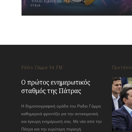
ΤΊΤΛΟΙ ΕΙΔΉΣΕΩΝ
,
ΤΕΧΝΟΛΟΓΊΑ
,
ΥΓΕΊΑ
Ράδιο Γάμμα 94 FM
Προτείνο
Ο πρώτος ενημερωτικός
σταθμός της Πάτρας
Η δημοσιογραφική ομάδα του Ραδιο Γάμμα
καθημερινά φροντίζει για την αντικειμενική
και έγκυρη ενημέρωσή σας. Με νέα από την
Πάτρα και την ευρύτερη περιοχή,