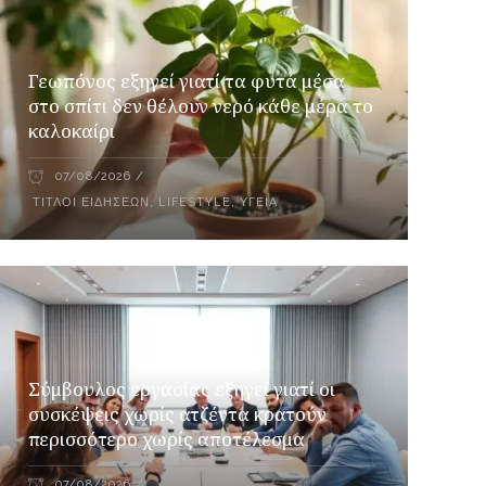
Γεωπόνος εξηγεί γιατί τα φυτά μέσα
στο σπίτι δεν θέλουν νερό κάθε μέρα το
καλοκαίρι
07/08/2026
ΤΊΤΛΟΙ ΕΙΔΉΣΕΩΝ
,
LIFESTYLE
,
ΥΓΕΊΑ
Σύμβουλος εργασίας εξηγεί γιατί οι
συσκέψεις χωρίς ατζέντα κρατούν
περισσότερο χωρίς αποτέλεσμα
07/08/2026