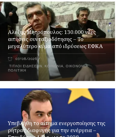
Αλέξης Μητρόπουλος: 130.000 νέες
αιτήσεις συνταξιοδότησης – Το
μεγαλύτερο κύμα από ιδρύσεως ΕΦΚΑ
07/08/2026
ΤΊΤΛΟΙ ΕΙΔΉΣΕΩΝ
,
ΚΟΙΝΩΝΊΑ
,
ΟΙΚΟΝΟΜΊΑ
,
ΠΟΛΙΤΙΚΉ
Υπεβλήθη το αίτημα ενεργοποίησης της
ρήτρας διαφυγής για την ενέργεια –