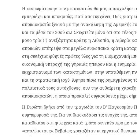
Η «ενσωμάτωση» των μεταναστών θα μας απασχολήσει σήμ
εμπεριέχει και υποκρισία; Γιατί αποτυγχάνει; Πώς γιατρ
αποικιοκρατία ξεκινά με την ανακάλυψη της Αμερικής τον 
και τα μέσα του 20ού αι.! Σκεφτείτε μόνο ότι στο τέλο
μόνο τρία (!) ανεξάρτητα κράτη: η Αιθιοπία, η Λιβερία
αποικιών επέτρεψε στα μεγάλα ευρωπαϊκά κράτη καταρχ
στη συνέχεια φθηνές πρώτες ύλες για τη Βιομηχανική 
οικονομική υπεροχή της γηραιάς ηπείρου και η ευημερία 
εκχριστιανισμό των κατακτημένων, στην υποτιθέμενη πνε
και τη στρατιωτική ισχύ. Άφησε πίσω της ρημαγμένους 
πολιτιστικά τους αυτόχθονες, συν την αυθαίρετη χάρα
αποικιοκρατών, η οποία προκαλεί συγκρούσεις μέχρι σήμ
Η Ευρώπη βγήκε από την τραγωδία του Β’ Παγκοσμίου Πο
συμπεριφορά της. Για να διασκεδάσει τις ενοχές της, α
καταδίκασε στη φτώχεια κατά τρόπο συνεπέστερο με τον π
«απολίτιστους». Βεβαίως χρειαζόταν κι εργατικό δυναμικό