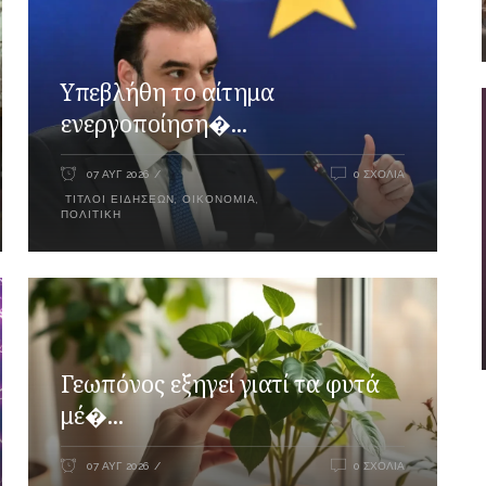
Υπεβλήθη το αίτημα
ενεργοποίηση�...
07 ΑΥΓ 2026
0 ΣΧΌΛΙΑ
ΤΊΤΛΟΙ ΕΙΔΉΣΕΩΝ
,
ΟΙΚΟΝΟΜΊΑ
,
ΠΟΛΙΤΙΚΉ
Γεωπόνος εξηγεί γιατί τα φυτά
μέ�...
07 ΑΥΓ 2026
0 ΣΧΌΛΙΑ