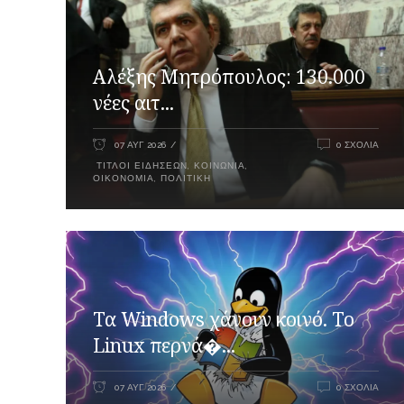
Αλέξης Μητρόπουλος: 130.000
νέες αιτ...
07 ΑΥΓ 2026
0 ΣΧΌΛΙΑ
ΤΊΤΛΟΙ ΕΙΔΉΣΕΩΝ
,
ΚΟΙΝΩΝΊΑ
,
ΟΙΚΟΝΟΜΊΑ
,
ΠΟΛΙΤΙΚΉ
Τα Windows χάνουν κοινό. Το
Linux περνά�...
07 ΑΥΓ 2026
0 ΣΧΌΛΙΑ