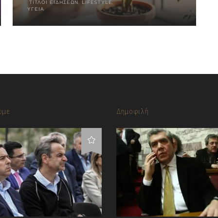
ΤΊΤΛΟΙ ΕΙΔΉΣΕΩΝ
,
LIFESTYLE
,
ΥΓΕΊΑ
υμε
Δημοφιλή