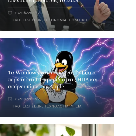
Επενδύσεις 1 δισ. ως το 2028
07/08/2026
ΤΊΤΛΟΙ ΕΙΔΉΣΕΩΝ
,
ΟΙΚΟΝΟΜΊΑ
,
ΠΟΛΙΤΙΚΉ
Τα Windows χάνουν κοινό. Το Linux
περνάει το 10% μερίδιο στις ΗΠΑ και
αφήνει πίσω την Apple
07/08/2026
ΤΊΤΛΟΙ ΕΙΔΉΣΕΩΝ
,
ΤΕΧΝΟΛΟΓΊΑ
,
ΥΓΕΊΑ