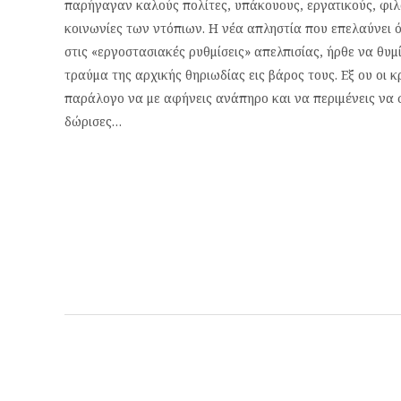
παρήγαγαν καλούς πολίτες, υπάκουους, εργατικούς, φιλ
κοινωνίες των ντόπιων. Η νέα απληστία που επελαύνει 
στις «εργοστασιακές ρυθμίσεις» απελπισίας, ήρθε να θ
τραύμα της αρχικής θηριωδίας εις βάρος τους. Εξ ου οι κ
παράλογο να με αφήνεις ανάπηρο και να περιμένεις να 
δώρισες…