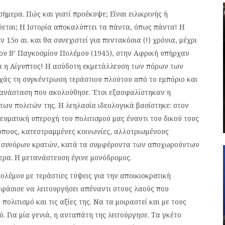
ερα. Πώς και γιατί προέκυψε; Είναι ειλικρινής ή
εύεται; Η Ιστορία αποκαλύπτει τα πάντα, όπως πάντα! Η
15ο αι. και θα συνεχιστεί για πεντακόσια (!) χρόνια, μέχρι
ς του Β’ Παγκοσμίου Πολέμου (1945), στην Αφρική υπήρχαν
 και η Αίγυπτος! Η ασύδοτη εκμετάλλευση των πόρων των
άς τη συγκέντρωση τεράστιου πλούτου από το εμπόριο και
Επανάσταση που ακολούθησε. Έτσι εξασφαλίστηκαν η
των πολιτών της. Η λεηλασία ιδεολογικά βασίστηκε: στον
υματική υπεροχή του πολιτισμού μας έναντι του δικού τους
τόπους, κατεστραμμένες κοινωνίες, αλλοτριωμένους
ξη συνόρων κρατών, κατά τα συμφέροντα των αποχωρούντων
ερα. Η μετανάστευση έγινε μονόδρομος.
λέμου με τεράστιες τύψεις για την αποικιοκρατική
ποφάσισε να λειτουργήσει απέναντι στους λαούς που
ολιτισμό και τις αξίες της. Να τα μοιραστεί και με τους
. Για μία γενιά, η αυταπάτη της λειτούργησε. Τα γκέτο