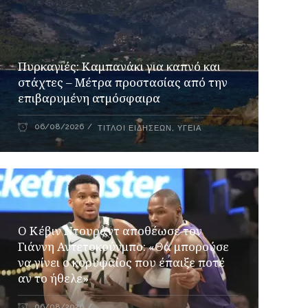
Πυρκαγιές: Καμπανάκι για καπνό και
στάχτες – Μέτρα προστασίας από την
επιβαρυμένη ατμόσφαιρα
06/08/2026
ΤΊΤΛΟΙ ΕΙΔΉΣΕΩΝ
,
ΥΓΕΊΑ
Ο Κέβιν Ντουράντ αποθέωσε τον
Γιάννη Αντετοκούνμπο: «Θα μπορούσε
να γίνει ο κορυφαίος που έπαιξε ποτέ
αν το ήθελε»
06/08/2026