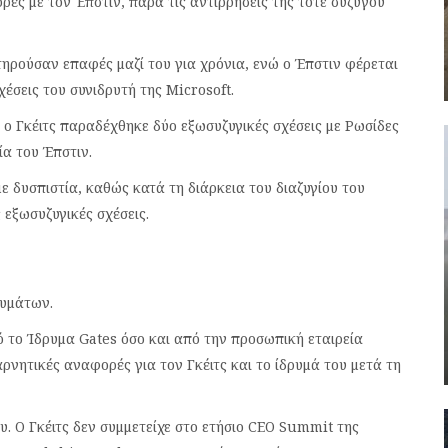
ρές με τον Έπστιν, παρά τις αντιρρήσεις της τότε συζύγου
ηρούσαν επαφές μαζί του για χρόνια, ενώ ο Έπστιν φέρεται
έσεις του συνιδρυτή της Microsoft.
 ο Γκέιτς παραδέχθηκε δύο εξωσυζυγικές σχέσεις με Ρωσίδες
α του Έπστιν.
 δυσπιστία, καθώς κατά τη διάρκεια του διαζυγίου του
 εξωσυζυγικές σχέσεις.
ευμάτων.
 το Ίδρυμα Gates όσο και από την προσωπική εταιρεία
νητικές αναφορές για τον Γκέιτς και το ίδρυμά του μετά τη
ου. Ο Γκέιτς δεν συμμετείχε στο ετήσιο CEO Summit της