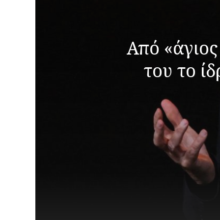
Από «άγιος 
του το ί