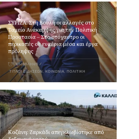
ΣΥΡΙΖΑ: Στη Βουλή οι αλλαγές στο
Ταμείο Ανάκαμψης για την Πολιτική
Προστασία – Στο στόχαστρο οι
περικοπές σε εναέρια μέσα και έργα
πρόληψης
06/08/2026
ΤΊΤΛΟΙ ΕΙΔΉΣΕΩΝ
,
ΚΟΙΝΩΝΊΑ
,
ΠΟΛΙΤΙΚΉ
Κοζάνη: Ζαρκάδι απεγκλωβίστηκε από