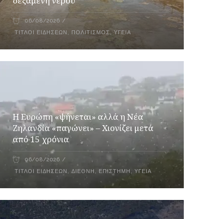
δεξαμενή νερού
06/08/2026
ΤΊΤΛΟΙ ΕΙΔΉΣΕΩΝ
,
ΠΟΛΙΤΙΣΜΌΣ
,
ΥΓΕΊΑ
Η Ευρώπη «ψήνεται» αλλά η Νέα
Ζηλανδία «παγώνει» – Χιονίζει μετά
από 15 χρόνια
06/08/2026
ΤΊΤΛΟΙ ΕΙΔΉΣΕΩΝ
,
ΔΙΕΘΝΉ
,
ΕΠΙΣΤΉΜΗ
,
ΥΓΕΊΑ