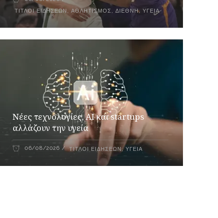
ΤΊΤΛΟΙ ΕΙΔΉΣΕΩΝ
,
ΑΘΛΗΤΙΣΜΌΣ
,
ΔΙΕΘΝΉ
,
ΥΓΕΊΑ
Νέες τεχνολογίες, AI και startups
αλλάζουν την υγεία
06/08/2026
ΤΊΤΛΟΙ ΕΙΔΉΣΕΩΝ
,
ΥΓΕΊΑ