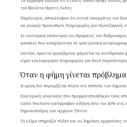
Τα έγγραφα έδειξαν ότι ο Γκέιτς συναντήθηκε πολλές φο
του Μελίντα Φρεντς Γκέιτς.
Παράλληλα, αποκάλυψαν ότι στενοί συνεργάτες του διατ
να γνώριζε προσωπικές πληροφορίες για εξωσυζυγικές σχ
Σε εσωτερική συνάντηση του Ιδρύματος τον Φεβρουάριο,
γυναίκες που αναφέρονταν σε ηλεκτρονική αλληλογραφί
Ωστόσο, αρκετοί εργαζόμενοι φέρονται να αντέδρασαν με
είχαν κυκλοφορήσει πληροφορίες για πολύ περισσότερες
Όταν η φήμη γίνεται πρόβλημα
Η κρίση δεν περιορίζεται πλέον στο επίπεδο των δημοσι
Εσωτερικές αναλύσεις που πραγματοποιήθηκαν τόσο από
Gates Ventures κατέγραψαν αύξηση άνω του 40% στις αρ
δημοσιοποίηση των αρχείων Έπστιν.
Το κλίμα επηρεάζει πλέον και τις δημόσιες εμφανίσεις τ