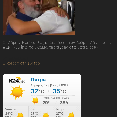
Ο Μάριος Ηλιόπουλος καλωσόρισε τον Λόβρο Μάγερ στην
ΑΕΚ: «Βλέπω το βλέμμα της τίγρης στα μάτια σου»
08/08/2026
Ο καιρός στη Πάτρα