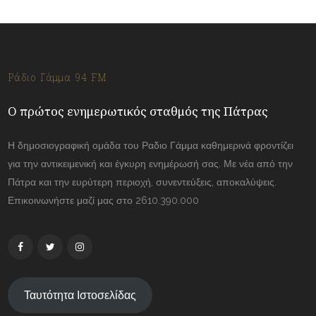
Ράδιο Γάμμα 94 FM
Ο πρώτος ενημερωτικός σταθμός της Πάτρας
Η δημοσιογραφική ομάδα του Ραδιο Γάμμα καθημερινά φροντίζει
για την αντικειμενική και έγκυρη ενημέρωσή σας. Με νέα από την
Πάτρα και την ευρύτερη περιοχή, συνεντεύξεις, αποκαλύψεις.
Επικοινωνήστε μαζί μας στο 2610.390.000
Ταυτότητα Ιστοσελίδας