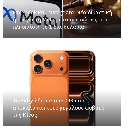
Facebook και Instagram: Νέα δικαστική
ήττα για τη Meta με αποζημιώσεις που
πλησιάζουν το 1 δισ. δολάρια
Το Baby iPhone των 29$ που
αποκαλύπτει τους μεγάλους φόβους
της Κίνας