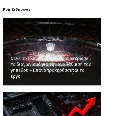
Ροή Ειδήσεων
ΣΕΦ: Το Ελεγκτικό Συνέδριο ακύρωσε
το διαγωνισμό για την αναβάθμιση του
γηπέδου – Επαναπροκηρύσσεται το
έργο